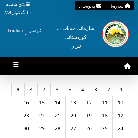
پێنچ شه‌مه‌
سه‌ره‌تا
په‌یوه‌ندی
15 گه‌لاوێژ2726
سازمانی خه‌بات ی
فارسی
English
کوردستانی
ئێران
9
8
7
6
5
4
3
2
1
16
15
14
13
12
11
10
23
22
21
20
19
18
17
30
29
28
27
26
25
24