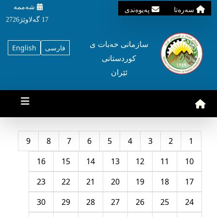
شه‌ممه‌
سه‌ره‌تا
په‌یوه‌ندی
17 گه‌لاوێژ2726
سازمانی خه‌بات ی
فارسی
English
کوردستانی
ئێران
9
8
7
6
5
4
3
2
1
16
15
14
13
12
11
10
23
22
21
20
19
18
17
30
29
28
27
26
25
24