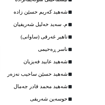
شەهید کەریم حسێن زادە
م. سه‌ید خه‌لیل شه‌ریفیان
تاهیر غەرقی (ساوانی)
ناسر ڕه‌حیمی
شه‌هید عابید فه‌یزیان
شەهید حسێن ساحیب نەزەر
شه‌هید محمد قادر جه‌مال
حوسەین شەریفی