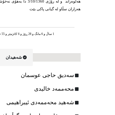
هەڵوەراند و لە رۆژی 0/1360
هەزاران سڵاو لە گیانی پاكی بێت
1 ساڵ و 6 مانگ و 28 ڕۆژ و 6 کاتژمێر و 55 خوله‌ک له‌مه‌وپێش‌
شه‌هیدان
سه‌دیق حاجی عوسمان
محەممەد خالیدی
شەهید محەممه‌دی ئیبراهیمی