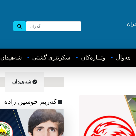
ێران
هه‌واڵ
وتــاره‌کان
سکرتێری گشتی
شه‌هیدان
شه‌هیدان
که‌ریم حوسین زاده‌