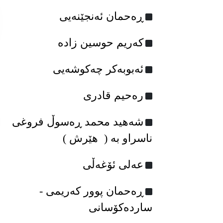
ڕه‌حمان ئه‌نجێنه‌یی
که‌ریم حوسین زاده‌
ئه‌بوبه‌کر چه‌کوشه‌یی
رەحیم قادری
شەهید محمد ڕەسوڵ فروغی
ناسراو بە ( هێرش )
عه‌لی ئۆغه‌ڵی
ڕەحمان پوور کەریمی -
ساردەکۆسانی