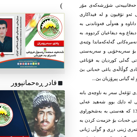
)
و حەقانییەتی شۆڕشەكەی مۆر
 ئەو تۆقیون و لە فیداكاری
اناوە و هەوڵی فەوتاندنی بە
فاع وبە دیفاعیان كردووە. بە
مرەكانی گەلەكەماندا وێنەی
 بۆ سەربەخۆیی و سەربەستی
تی گەلی كوردیان بە قۆناغی
 یادی گوڵاڵەی باغی خەباتی بێ
ە گیانی پیرۆزیان بێ...
قادر ڕەحمانپوور
 ئۆغەل سەر بە ناوچەی بانە
ی لە دایك بوو. شەهید عەلی
لەگەڵ فەقیری و نەداری گەورە ببو، لە ساڵی 1360 كە هەستی بە بەشخوراوی
انی خەبات بۆ خزمەت كردن بە
تەری ژینی دڕی و گوڵی ژیانی