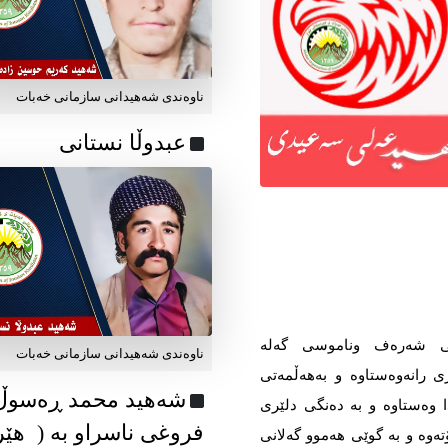
ناوه‌ندی شه‌هیدانی سازمانی خه‌بات
عبدوڵا نستانی
نی شەرەف وناموسی گەلە
ناوه‌ندی شه‌هیدانی سازمانی خه‌بات
ی رانەوەستاوە و بەهەڵمەتی
شەهید محمد ڕەسوڵ
ا وەستاوە و بە دەنگی دلێری
فروغی ناسراو بە ( ه
ەوە و بە گوێی هەموو گەلانی