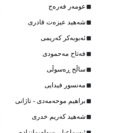
عومه‌ر فه‌ره‌ج
شەهید عیزەت قادری
ئەبوبەکر کەریمی
فه‌تاح مه‌حمودی
ساڵح ڕەسوڵی
مەنسور فیدایی
براهیم موحه‌مه‌دی - تاژانی
شه‌هید که‌ریم خدری
ئیسماعیلی سولەیمانزادە