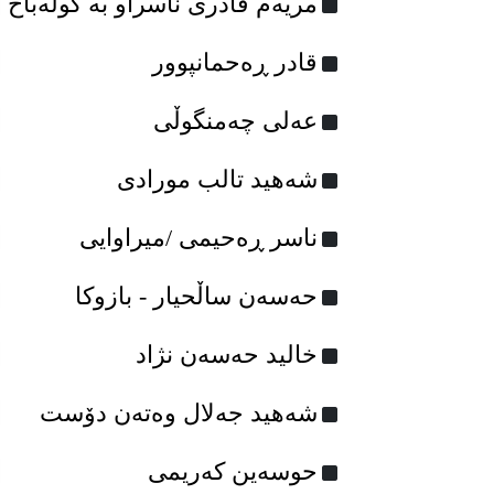
مریەم قادری ناسراو به‌ گوڵه‌باخ
قادر ڕەحمانپوور
عه‌لی چه‌منگوڵی
شه‌هید تالب مورادی
ناسر ڕەحیمی /میراوایی
حه‌سه‌ن ساڵحیار - بازوکا
خالید حەسەن نژاد
شه‌هید جه‌لال وه‌ته‌ن دۆست
حوسەین کەریمی