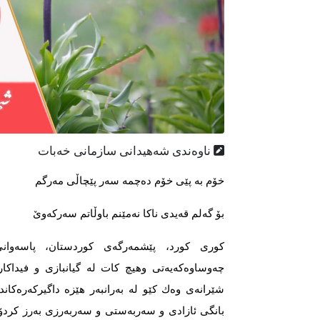
ناوه‌ندی شه‌هیدانی سازمانی خه‌بات
خۆم بە پێی خۆم دەچمە سەر پێچاڵی مەرگم
بۆ گەلم قەیدی ناكا نەمێنم باوڵاتم سەركەوێ
كوری كورد، پێشمەرگەی كوردستان، پاسەوا
چەوساوەكەیەتی وهیچ كات لە گیانبازی و فیداكار
شێرانەی وەك كێو لە بەرانبەر هێزە داگیركەرەكاند
بانگی ئازادی و سەربەستی و سەربەرزی بەرز كردۆت