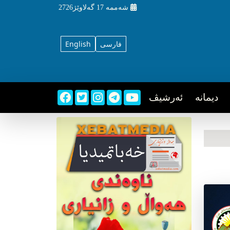
شه‌ممه‌
17 گه‌لاوێژ2726
فارسی
English
دیمانه
ئه‌رشیڤ