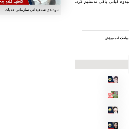
3/1 دا بەهۆی نەخۆشیەوە گیانی پاكی تەسلیم كرد.
ناوه‌ندی شه‌هیدانی سازمانی خه‌بات