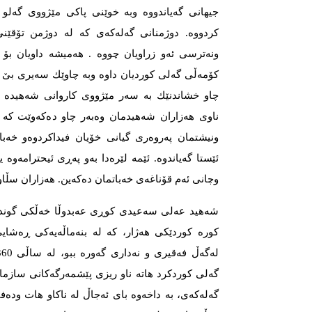
جیهانی گەیاندووە وبە خوێنی پاكی مێژووی گەل
كردووە. دوژمنانی گەلەكەی كە لە دوژمن تۆقێنی
ونەترسی ئەو زراویان چووە . هەمیشە داویان بۆ د
كۆمەڵی گەلی کوردیان داوە وبە چاوێك سەیری بێ دی
چاو خشاندنێك بە سەر مێژووی كاروانی شەهیدە نە
ناوی هەزاران شەهیدمان وەبەر چاو دەكەوێت كە
ونیشتمان پەروەری گیانی خۆیان فیداكردوەو خەبا
ئێستا گەیاندوە. ئێمە لێرەدا بەو پەڕی ئیحترامەوە
وچانی ئەم قۆناغەی خەباتمان دەكەین. هەزاران سڵاو ل
شەهید عەلی سەعیدی كوڕی عەبدوڵا خەڵكی گوندی
كورە كوردێكی هەژار، كە لە بنەماڵەیەكی ڕەشای
گەلی کوردكرد هاتە ناو ریزی پێشمەرگەكانی سازم
گەلەكەی، بە داخەوە بای ئەجاڵ لە ناكاو هات ودەف