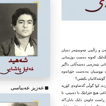
ەن و زاڵمی چەوسێنەر دەیان
گەلێک کەوتە دەست دوژمنانی
تی بێبەزەیی دەسەڵاتی داگیر
ە نووسیان بەدەست خۆیانەوە
ر گۆشەکانیان بکێشن؟
دە. کوا گوڵی گەشاوەی کۆرپە
عه‌زیز عه‌بباسی
غی هیچ خێزانێک دا دەبینی، تا
 ڕاست خاوەن دایک بابان؟لە