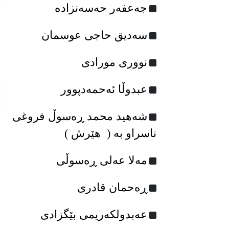
جه‌عفه‌ر حه‌سه‌نزاده‌
سه‌دیق حاجی عوسمان
نووری مورادی
عبدوڵا ئه‌حمه‌دپوور
شەهید محمد ڕەسوڵ فروغی
ناسراو بە ( هێرش )
مه‌لا عه‌لی ڕه‌سوڵی
ڕه‌حمان قادری
عەبدولکەریمی بێگزادی