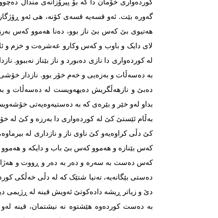
کوردەواری خۆمان دا کە بۆ پیرۆزانەی منداڵ دەچوون
گەورە بێت. ئەو قسەیە قسەی کۆنە، هی ئەو ڕۆژگاران
هەتیوی بێ کەس بێ ناز بوو، دەنا هەموو کەس بەرز و
لای دایک و باوب و کەس وکارو عەشرەت و خزم و ئاو
لە کوردەواری دا نازی دەبورد و ناز بێناز نەببوو. نا
بە دەسەڵات و بەزەیی و خەم خۆر بوو. نازدار خۆشی 
دەبێ و نازهەڵگریش دەیهەویست لە دەسەڵات و ب
بداو لەو خێر و بێرەی کە بە دەستیەوەیەتی خۆشەوی
بەڵام ئێستێ کێ لە کوردەواری دا بەرزە و کێ لە خۆ
کێ دڵی کراوەیەو کێ ناوی ناز و نازداری لە بیرماوە، 
کەس بێنازە و هەموو کەس بێ باب و دایکە و هەموو
کەس دەست بە سەرە و دەر بە دەر و ڕووت و هەژار
دەستی بێگانەیە، تەنیا شتێک کە لە دڵی خەڵکی کورد
دێ و زیاتر ڕیشە دادەکوتێ ئەویش قینە لە ڕژیمی دیکت
بە دەست کوردەوە هێشتوە نە نیشتمان، قینە لەو 