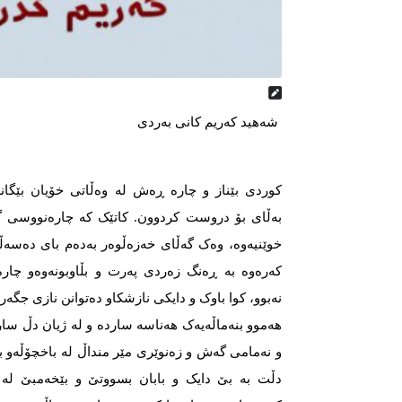
شەهید کەریم کانی بەردی
کوردی بێناز و چارە ڕەش لە وەڵاتی خۆیان بێگان
بەڵای بۆ دروست کردوون. کاتێک کە چارەنووسی 
خوێنیەوە، وەک گەڵای خەزەڵوەر بەدەم بای دەسەڵا
کەرەوە بە ڕەنگ زەردی پەرت و بڵاوبونەوەو چار
نەبوو، کوا باوک و دایکی نازشکاو دەتوانن نازی جگە
هەموو بنەماڵەیەک هەناسە ساردە و لە ژیان دڵ سار
و نەمامی گەش و زەنوێری مێر منداڵ لە باخچۆڵەو با
دڵت بە بێ دایک و بابان بسووتێ و بێخەمبێ لە