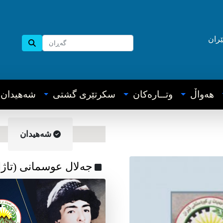
ێران
هه‌واڵ
وتــاره‌کان
سکرتێری گشتی
شه‌هیدان
شه‌هیدان
جەلال عوسمانی (تاژا