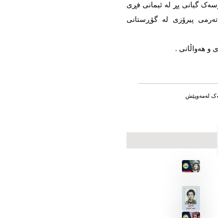
وسەک گیانی پڕ لە ئیمانی فڕی
ەرمی پیرۆزی لە گۆڕستانی
 و هەواڵانی .