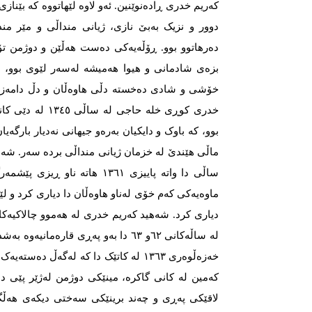
کەریم خدری ڕادەنوێنین. ئەو لاوە لێهاتووە کە بێناز
دوور و نزیک بەبێ نازی، ژیانی منداڵی و مێر مند
دەرهاتوو بوو. ڕۆڵەیەکی دەست هەڵێن و دوژمن تۆ
بزەی شادمانی و هیوا هەمیشە لەسەر لێوی بوو، 
خۆشی و شادی دەخستە دڵی هاوەڵان و دڵ دامەزر
خدری کوڕی خلە حاجی 
بوو، کە باوک و دایکیان بەرەو جیهانی نەدیار بارگەیان
ساڵی دا واتە پاییزی ١٣٦١ هاتە نا
ماوەیەکی کەم خۆی لەناو هاوەڵان دا دیاری کرد و 
دیاری کرد. شەهید کەریم خدری لە هەموو چالاکیەک
خەزەڵوەری ١٣٦٣ لە کاتێک دا کە لەگەڵ دەس
کەمین لە کانی گاکرە، مینێکی دوژمن لەژێر پێی دا 
لاقێکی پەڕی و چەند برینێکی سەختی دیکەی هەڵگ