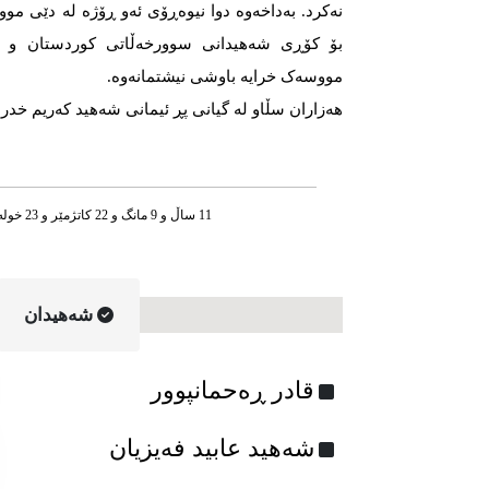
نەکرد. بەداخەوە دوا نیوەڕۆی ئەو ڕۆژە لە دێی مو
بۆ کۆڕی شەهیدانی سوورخەڵاتی کوردستان و ت
مووسەک خرایە باوشی نیشتمانەوە.
هەزاران سڵاو لە گیانی پڕ ئیمانی شەهید کەریم خدری
11 ساڵ و 9 مانگ و 22 کاتژمێر و 23 خوله‌ک له‌مه‌وپێش‌
شه‌هیدان
قادر ڕەحمانپوور
شه‌هید عابید فه‌یزیان