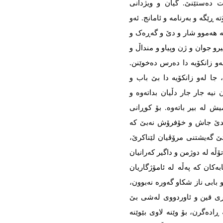
دەستێنێ. گیان و ویژدانی
 ڕێگە و بەرنامە و ئامانج. ئەو
 لە هەموو شار و دێ و گەڕەک و
رو جوان و ژن وپیاو و منداڵ و
لەو زانکۆیە دا دەرس دەخوێنن.
 لەو زانکۆیە دا بێ باب و
نیە جار جار دڵیان بداتەوە و
ش لە بیر باتەوە. بۆ کوڕانی
ێندێ جاش و خۆفرۆش نەبێ کە
تێ گەیشتنی مرۆڤیان لێناکرێ،
ڵە لە دوژمن و داگیر کەرانیان
ەکان کە پەڵە لە ئامۆژگاریان
 و بابی ناز شکاو گەورە نەبوون،
ری قین و ئاوردووی لەشی بێ
ڕادەگرن، بۆ وێنە لاوی بێوێنە