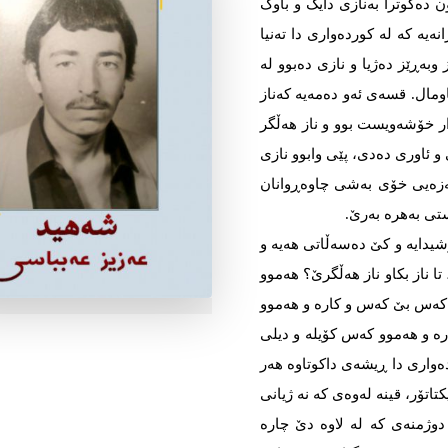
 دەگوترا بەنازی دایک و باوک
ەیە کە لە کوردەواری دا تەنیا
بەڕێز دەژیا و نازی دەبوو لە
مال. قسەی ئەو دەمەیە کەناز
زدار خۆشەویست بوو و ناز هەڵگر
و ئاوری دەدی، پێی وابوو نازی
ەزەیی خۆی بەشی چاوەڕوانان
ستی بەهرە بەرێ.
شیدایە و کێ دەسەڵاتی هەیە و
تا ناز بکاو ناز هەڵگرێ؟ هەموو
 کەس بێ کەس و کارە و هەموو
ە و هەموو کەس کۆیلە و دیلی
ەواری دا ڕیشەی داکوتاوە هەر
اتۆر، قینە لەوەی کە نە ژیانی
دوژمنەی کە لە لاوە دێ چارە