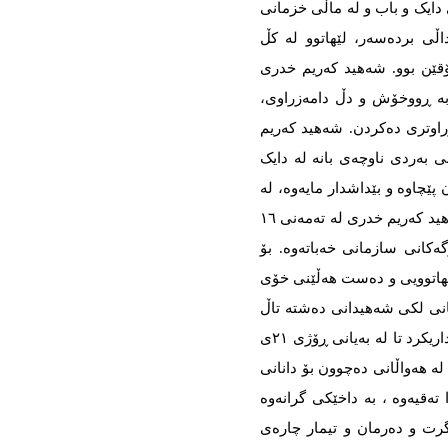
ی دایک و باب و لە ماڵی خزمانی
اڵی بردەسەر، لێهاتوو لە کڵ
قێن بوو. شەهید کەریم خدری
بە ڕووخۆش و دڵ دامەزراوی،
اوتری دەکردن. شەهید کەریم
لە ساڵی ١٣٤٥ لە دێی کانی بەردی ناوچەی بانە لە دایک
 پێچاوە و بێداشدار مایەوە، لە
ماڵی هێندێ لە خزمان ژیانی منداڵی بردە سەر. شەهید کەریم خدری لە تەمەنی ١٦
و ڕیزی پێشمەرگەکانی سازمانی خەباتەوە. بۆ
لێهاتوویی و دەست هەڵێنی خۆی
انی لکی شەهیدانی دەشتە تاڵ
لە ساڵەکانی ٦٢و ٦٣ دا بەو پەڕی قارەمانیەوە بەشداریکرد تا لە بەیانی ڕۆژی ٢١ی
تەیەک لە هەواڵانی دەچوون بۆ دانانی
تەقیەوە ، بە داخێکی گرانەوە
رت و دەرمان و تیمار چارەی