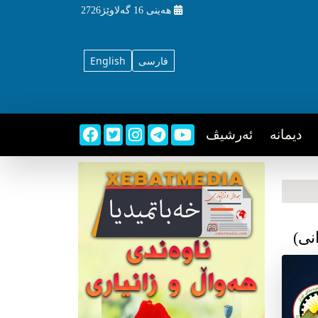
هه‌ینی
16 گه‌لاوێژ2726
فارسی
English
دیمانه
ئه‌رشیڤ
نی)