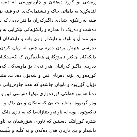
ڕەشی بۆ کورد دەهێنێ و چارەنووسی لە دەست 
لێدەکڕێ بە داهاتی خاک و نیشتمانەکەی. ئەو قینە بۆتە
قینە لە زانکۆی بێدادی داگیرکەران دا فێر دەبێ کە
دەشت و دەرێک دا نەدارە و زانکۆیەکی تێکڕایی بە پی
مێر منداڵ و باوک و دایکدار و بێ باب و دایکەکان 
دەرسی هێرش بردن دەرسی چش لە ژیان کردن، جا
دایکەکان چاکتر ئامۆژگاری هەڵدەگرن کە کەسێکیان 
دەردی داگیر کەرانیان هەر نەبێ بۆ ماوەیەکی کەمی
کوردەواری بۆتە دەریای قین و شەپۆل دەدات. ه
تۆیان گۆڕیوە و ناویان جاشەو کە هەتا چاوەڕوانی 
دەنا هەموو خەڵکی کوردەواری تێکڕا دەرسی قین و تۆ
وەر گرتووە، بەتایبەت بێ کەسەکان و بێ داک و باب
نەکەوتوە، بۆیە لە ناو ئەو بێنازانەدا کە بە نازی دایک
شێرە کوڕانێک دەبینین کە ئاوری شۆڕشیان بە ئاو
داشدار و بێ نازیان هەل دەکەن و بە کڵپە و بڵێسە 