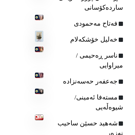
ساردەکۆسانی
فه‌تاح مه‌حمودی
خه‌لیل خۆشکه‌لام
ناسر ڕەحیمی /
میراوایی
جه‌عفه‌ر حه‌سه‌نزاده‌
مسته‌فا ئه‌مینی/
شیوه‌ڵه‌یی
شەهید حسێن ساحیب
نەزەر