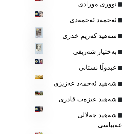
نووری مورادی
ئه‌حمه‌د ئه‌حمه‌دی
شه‌هید که‌ریم خدری
به‌ختیار شه‌ریفی
عبدوڵا نستانی
شەهید ئەحمەد عەزیزی
شەهید عیزەت قادری
شەهید جەلالی
عەبباسی