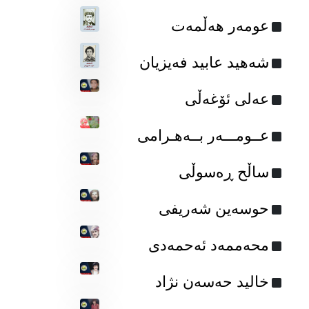
عومه‌ر هه‌ڵمه‌ت
شه‌هید عابید فه‌یزیان
عه‌لی ئۆغه‌ڵی
عــومـــەر بــەهـرامی
ساڵح ڕەسوڵی
حوسەین شەریفی
محه‌ممه‌د ئه‌حمه‌دی
خالید حەسەن نژاد