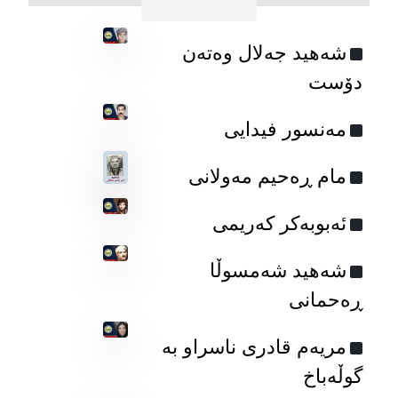
شه‌هید جه‌لال وه‌ته‌ن
دۆست
مەنسور فیدایی
مام ڕه‌حیم مه‌ولانی
ئەبوبەکر کەریمی
شه‌هید شه‌مسوڵا
ڕه‌حمانی
مریەم قادری ناسراو به‌
گوڵه‌باخ