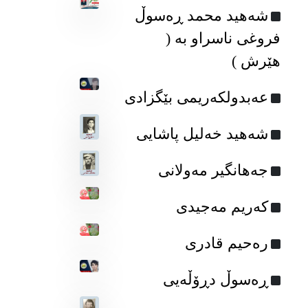
شەهید محمد ڕەسوڵ
فروغی ناسراو بە (
هێرش )
عەبدولکەریمی بێگزادی
شەهید خەلیل پاشایی
جه‌هانگیر مه‌ولانی
کەریم مەجیدی
رەحیم قادری
ڕه‌سوڵ دڕۆڵه‌یی