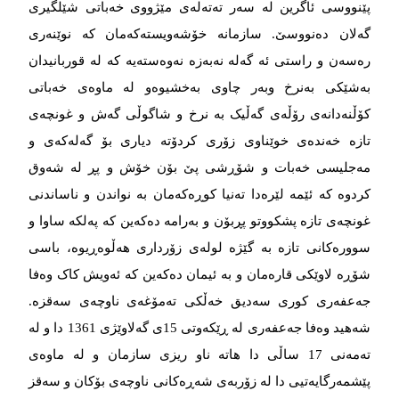
پێنووسی ئاگرین لە سەر تەتەلەی مێژووی خەباتی شێلگیری
گەلان دەنووسێ. سازمانە خۆشەویستەکەمان کە نوێنەری
رەسەن و راستی ئە گەلە نەبەزە نەوەستەیە که‌‌‌ لە قوربانیدان
بەشێکی بەنرخ وبەر چاوی بەخشیوەو له‌‌‌ ماوه‌‌‌ی خه‌‌‌باتی
کۆڵنه‌‌‌دانه‌‌‌ی رۆڵه‌‌‌ی گه‌‌‌ڵیک به‌‌‌ نرخ و شاگوڵی گەش و غونچەی
تازە خەندەی خوێناوی زۆری کردۆتە دیاری بۆ گەلەکەی و
مەجلیسی خەبات و شۆڕشی پێ بۆن خۆش و پڕ لە شەوق
کردوە کە ئێمە لێرەدا تەنیا کوڕەکەمان بە نواندن و ناساندنی
غونچەی تازە پشکووتو پڕبۆن و بەرامە دەکەین کە پەلکە ساوا و
سوورەکانی تازە بە گێژە لولەی زۆرداری هەڵوەڕیوە، باسی
شۆڕە لاوێکی قارەمان و بە ئیمان دەکەین کە ئەویش کاک وەفا
جەعفەری کوری سەدیق خەڵکی ته‌‌‌مۆغه‌‌‌ی ناوچه‌‌‌ی سه‌‌‌قزه‌‌‌.
شەهید وەفا جەعفەری لە ڕێکەوتی 15ی گەلاوێژی 1361 دا و لە
تەمەنی 17 ساڵی دا هاتە ناو ریزی سازمان و لە ماوەی
پێشمەرگایەتیی دا لە زۆربەی شەڕەکانی ناوچەی بۆکان و سەقز