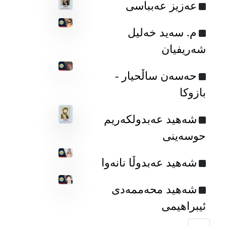
عه‌زیز عه‌بباسی
م. سه‌ید خه‌لیل
شه‌ریفیان
حه‌سه‌ن ساڵحیار -
بازوکا
شەهید عەبدولکەریم
حوسەینی
شەهید عەبدوڵا نانەوا
شەهید محەممه‌دی
ئیبراهیمی