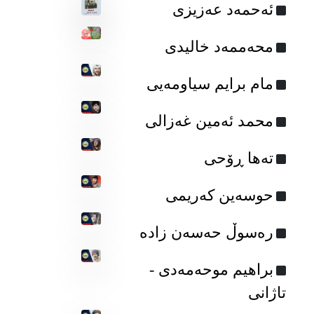
ئەحمەد عەزیزی
محەممەد خالیدی
مام برایم سیاومه‌یی
محمد ئه‌مین غه‌زالی
ته‌ها ڕۆحی
حوسەین کەریمی
رەسوڵ حەسەن زادە
براهیم موحه‌مه‌دی -
تاژانی