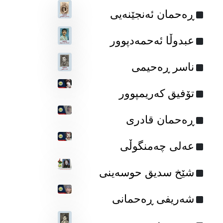
ڕه‌حمان ئه‌نجێنه‌یی
عبدوڵا ئه‌حمه‌دپوور
ناسر ڕه‌حیمی
تۆفیق که‌ریمپوور
ڕه‌حمان قادری
عه‌لی چه‌منگوڵی
شێخ سدیق حوسەینی
شەریفی ڕەحمانی