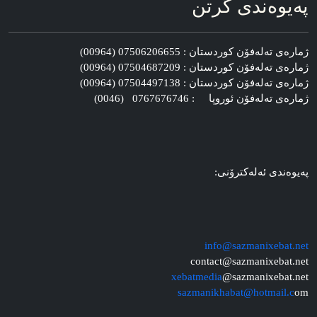
په‌یوه‌ندی گرتن
ژماره‌ی ته‌له‌فۆن کوردستان : 07506206655 (00964)
ژماره‌ی ته‌له‌فۆن کوردستان : 07504687209 (00964)
ژماره‌ی ته‌له‌فۆن کوردستان : 07504497138 (00964)
ژماره‌ی ته‌له‌فۆن ئوروپا : 0767676746 (0046)
په‌یوه‌ندی ئه‌له‌کترۆنی:
info@sazmanixebat.net
contact@sazmanixebat.net
xebatmedia
@sazmanixebat.net
sazmanikhabat@hotmail.c
om