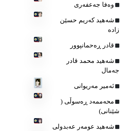
وەفا جەعفەری
شەهید کەریم حسێن
زادە
قادر ڕەحمانپوور
شه‌هید محمد قادر
جه‌مال
ئه‌میر مه‌ریوانی
محەممەد ڕەسوڵی (
شێنانی)
شەهید عومه‌ر عه‌بدولی