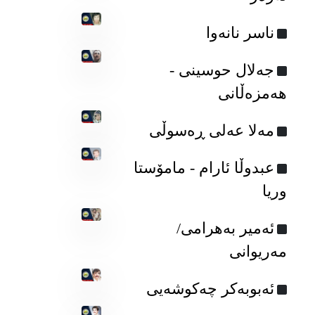
ناسر نانه‌وا
جه‌لال حوسینی -
هه‌مزه‌ڵانی
مه‌لا عه‌لی ڕه‌سوڵی
عبدوڵا ئارام - مامۆستا
وریا
ئەمیر بەهرامی/
مەریوانی
ئه‌بوبه‌کر چه‌کوشه‌یی