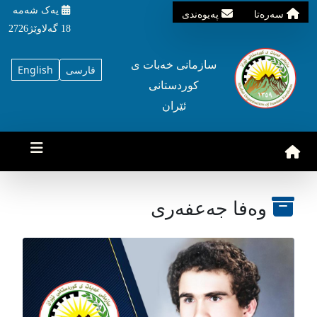
یه‌ک شه‌مه‌
سه‌ره‌تا
په‌یوه‌ندی
18 گه‌لاوێژ2726
سازمانی خه‌بات ی
فارسی
English
کوردستانی
ئێران
وەفا جەعفەری