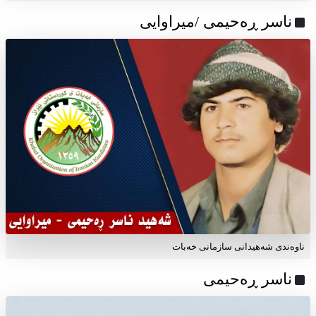
ناسر ڕەحیمی /میراوایی
ناوه‌ندی شه‌هیدانی سازمانی خه‌بات
ناسر ڕه‌حیمی