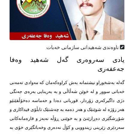
ناوه‌ندی شه‌هیدانی سازمانی خه‌بات
یادى سەروەری گەل شەهید وەفا
جەعفەری
گەلە بەشخوراو نیشتمانە بەش کراوەکەمان کە مەوادی تەمەنی
خەباتی سوور و لە خوێن شەڵاڵی و بە بەرینایی بەرەی جەنگی
دژی داگیرکەری زۆردار، قوربانی دەدا و حەماسە دەخۆڵقێنێو
هەر رۆژە لە شوێنێک و هەر دەمە بە چەشنێک تابڵۆی فیداکاری و
شۆڕشگێری دەڕازێنێ و بە خوێنی ڕۆڵە نەبەز و قارەمانەکانی
سەردێری زێرینی زیندوویی و کۆڵ نەدەری وخەباتگێری خۆی بە