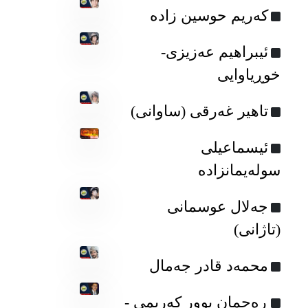
که‌ریم حوسین زاده‌
ئیبراهیم عه‌زیزی-
خوڕیاوایی
تاهیر غەرقی (ساوانی)
ئیسماعیلی
سولەیمانزادە
جەلال عوسمانی
(تاژانی)
محمه‌د قادر جه‌مال
ڕەحمان پوور کەریمی -