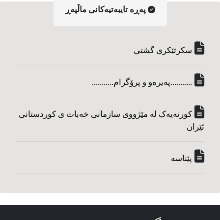
په‌ڕه‌ تایبه‌تیه‌کانی ماڵپه‌ڕ
سکرتێکری گشتی
...........په‌یره‌و و پرۆگرام...........
کورته‌یه‌ک له مێژووی سازمانی خه‌بات ی کوردستانی
ئێران
پێناسه‌