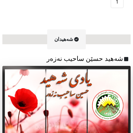
1
شه‌هیدان
شەهید حسێن ساحیب نەزەر