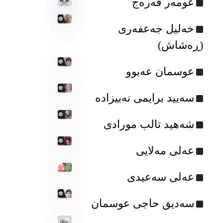
عومه‌ر فه‌ره‌ج
خه‌لیل جه‌عفه‌ری
(ڕه‌شاش)
عوسمان عەبوو
سه‌یید برایمی نەبیزادە
شه‌هید تالب مورادی
عه‌لی مه‌لایی
عەلی سەعیدی
سه‌دیق حاجی عوسمان