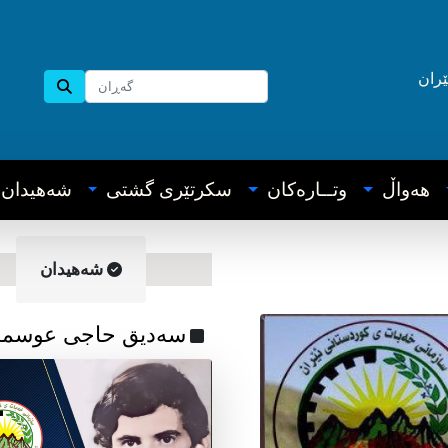
ێران
هه‌واڵ
وتــاره‌کان
سکرتێری گشتی
شه‌هیدان
شه‌هیدان
سه‌دیق حاجی عوسما