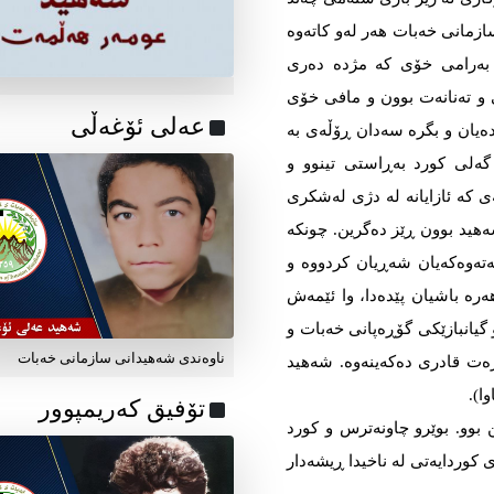
ازمانی خەبات هەر لەو کاتەوە
و بەرامی خۆی کە مژدە دەری
ێ و تەنانەت بوون و مافی خۆی
عه‌لی ئۆغه‌ڵی
دەیان و بگرە سەدان ڕۆڵەی بە
گەلی کورد بەڕاستی تینوو و
ەی کە ئازایانە لە دژی لەشکری
هید بوون ڕێز دەگرین. چونکە
ەتەوەکەیان شەڕیان کردووە و
رە باشیان پێدەدا، وا ئێمەش
 گیانبازێکی گۆڕەپانی خەبات و
ناوه‌ندی شه‌هیدانی سازمانی خه‌بات
زەت قادری دەکەینەوە. شەهید
ا).
تۆفیق که‌ریمپوور
بوو. بوێرو چاونەترس و کورد
 کوردایەتی لە ناخیدا ڕیشەدار