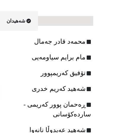
شه‌هیدان
محمه‌د قادر جه‌مال
مام برایم سیاومه‌یی
تۆفیق که‌ریمپوور
شه‌هید که‌ریم خدری
ڕەحمان پوور کەریمی -
ساردەکۆسانی
شەهید عەبدوڵا نانەوا