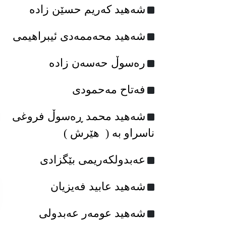
شەهید کەریم حسێن زادە
شەهید محەممه‌دی ئیبراهیمی
رەسوڵ حەسەن زادە
فه‌تاح مه‌حمودی
شەهید محمد ڕەسوڵ فروغی
ناسراو بە ( هێرش )
عەبدولکەریمی بێگزادی
شه‌هید عابید فه‌یزیان
شەهید عومه‌ر عه‌بدولی