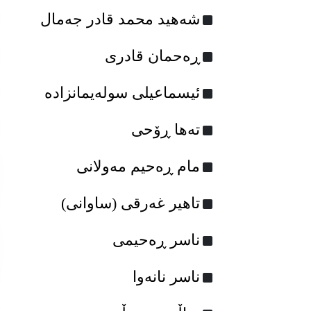
شه‌هید محمد قادر جه‌مال
ڕه‌حمان قادری
ئیسماعیلی سولەیمانزادە
ته‌ها ڕۆحی
مام ڕه‌حیم مه‌ولانی
تاهیر غەرقی (ساوانی)
ناسر ڕه‌حیمی
ناسر نانه‌وا