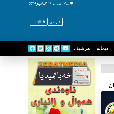
یه‌ک شه‌مه‌
18 گه‌لاوێژ2726
فارسی
English
دیمانه
ئه‌رشیڤ
ن