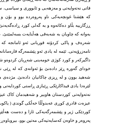
قاتی نەتەوایەتی و مەزهەبی و ئابووری و سیاسی، س
کە هێشتا غونچەیەکی ناو پەروەردە بوو و بۆن 
ڕزگارییە بڵاو دەکاتەوە و بە گەلی کورد ڕادەگەیەن
بەوانە کە چاویان بە شەبەقی هەڵنایەت بسەلمێنێ. 
شەرەف و پاکی کردۆتە قوربانی ئەو ئامانجە کە 
تامەزرۆیەتی. ئێمە لە یادی ئەو پێشمەرگە قارەمانان
داگیرکەر و کورد کوژی خومەینی شەڕیان کردوەو شە
خودای گەورە ڕێز دادەنێ بۆ ئەوانەی کە لە ڕێی ن
شەهید بوون و لە ڕیزی چاکانیان دادەنێ. مژدەی هە
لێرەدا یادی فیداکارێکی ڕێبازی ڕاستی کوردایەتی و
نەتەوایەتی کوردستان هاوبیر و شەهیدمان کاک عی
عیزەت قادری کوڕی عەبدوڵڵا خەڵکی گوندی ( یاکوباو
کوردێکی ژیر و پێشمەرگەیەکی ئازا و دەست هەڵێن 
پەروەر و خاوەن کەسایەتیەکی مەتین بوو، بیروباوەڕی