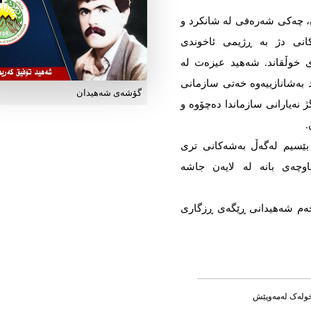
، چەکی شەرەفی لە شانکرد و
انی دژ بە ڕژیمی ئاخوندی
ی خوڵقاند. شەهید عیزەت لە
 بەشانازییەوە خەتی سازمانی
گۆشه‌ی شه‌هیدان
ژ نەیارانی سازماندا دەچۆوە و
.
 لە کاتی تەماسی بێسیم لەگەڵ بەشەکانی تری
وچەی بانە لە لایەن جاشە
جەم شەهیدانی ڕێگەی ڕزگاری