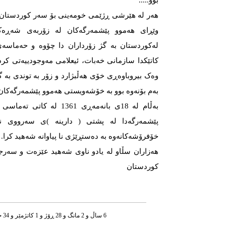
بوو.....
هەر لە هێرشی ڕژێمی خومەینی بۆ سەر کوردستان
وێڕای هەموو پێشمەرگەکان لە زۆربەی شەڕەک
لەکوردستان بە گژ زۆرداران دا چۆوە و حەماسە
کاتێکدا سازمانی خەبات، ئیعلامی مەوجودییەتی کرد
وەک بیروباوەڕی خۆی هەڵبژارد و زۆر بە توندی بە گ
بەم بۆنەوە بوو بە خۆشەویستی هەموو پێشمەرگەکان
بەڵام لە 18ی بانەمەڕی 1361
پێشمەرگەدا لە پشتی ( دارینە )ی سەرووی نا
خۆفرۆشەکانەوە بە دەستڕێژی نا پیاوانە شەهید کرا.
هەزاران سڵاو لە یادو ناوی شەهید عێزەت و سەر
کوردستان
6 ساڵ و 2 مانگ و 28 ڕۆژ و 1 کاتژمێر و 34 خوله‌ک له‌مه‌وپێش‌