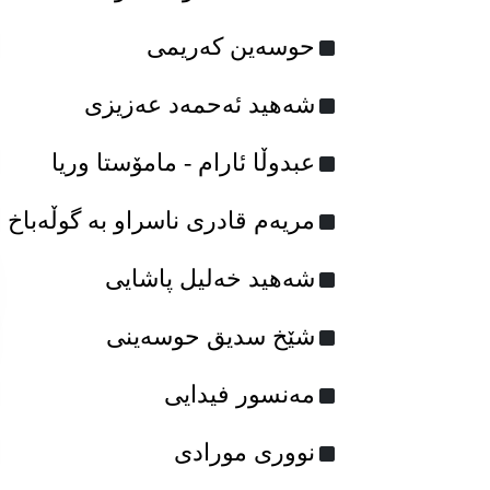
حوسەین کەریمی
شەهید ئەحمەد عەزیزی
عبدوڵا ئارام - مامۆستا وریا
مریەم قادری ناسراو به‌ گوڵه‌باخ
شەهید خەلیل پاشایی
شێخ سدیق حوسەینی
مەنسور فیدایی
نووری مورادی