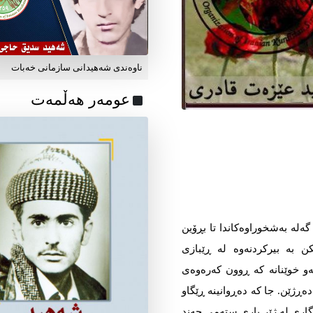
ناوه‌ندی شه‌هیدانی سازمانی خه‌بات
عومه‌ر هه‌ڵمه‌ت
گەلە بەشخوراوەکاندا تا بڕۆین
ن بە بیرکردنەوە لە ڕێبازی
ەو خوێنانە کە ڕوون کەرەوەی
ەڕژێن. جا کە دەڕوانینە ڕێگاو
گاری لە ژێر باری ستەمی چەند