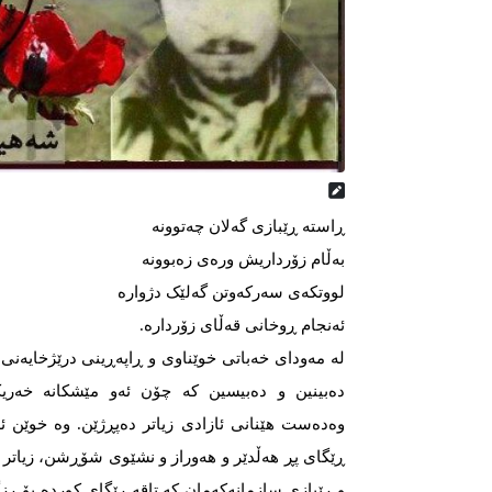
ڕاستە ڕێبازی گەلان چەتوونە
بەڵام زۆرداریش ورەی زەبوونە
لووتکەی سەرکەوتن گەلێک دژوارە
ئەنجام ڕوخانی قەڵای زۆردارە.
لە مەودای خەباتی خوێناوی و ڕاپەڕینی درێژخایەنی 
دەبینین و دەبیسین کە چۆن ئەو مێشکانە خەریک
وەدەست هێنانی ئازادی زیاتر دەپڕژێن. وە خوێن ئ
ڕێگای پڕ هەڵدێر و هەوراز و نشێوی شۆڕشن، زیاتر د
و ڕێبازی سازمانەکەمان کە تاقە ڕێگای کوردە بۆ ڕز