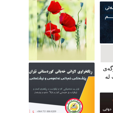
گەی
 لە