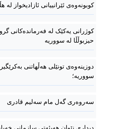
کوبونەوەی ئێرانییانی ئازادیخواز لە هڵ
كوژرانی یەکێک لە فەرماندەکانی گرو
حیزبوڵڵا لە سووریە
دوزینەوەی تونێلی هەڵهاتنی بەکرێگیرا
سووریە؛
سەروەری گەل مام سەلیم قادری
دیداری نێوان هەیئەتی سازمانی خەبا