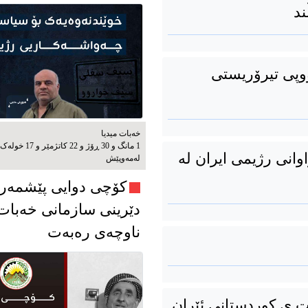
ند
وپی تیرۆریستی
خەبات میدیا
1 مانگ و 30 ڕۆژ و 22 کاتژمێر و 17 خوله‌ک
وانی رژیمی ایران لە
له‌مه‌وپێش‌
کۆچی دوایی پێشمەر
دێرینی سازمانی خەبات
ناوچەی رەبەت
ت ی كوردستانی ئێران