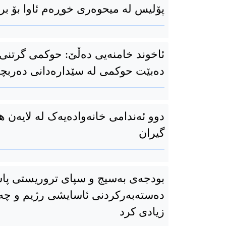
پۆلیس لە میحوەری خوڕەم ئاوا بۆ بر
ئاخوند خامنەیی دەڵێ: حوکمی گرتنی ن
دەبێت حوکمی لە سێدارەدانی دەربچ
دوو ئەندامی خانەوادەیەک لە لایەن هێ
گیران
بودجەی بەسیج و سپای تروریستی پاس
دەستەبەرکردنی ئاسایشی رژیم و چ
زیادی کرد