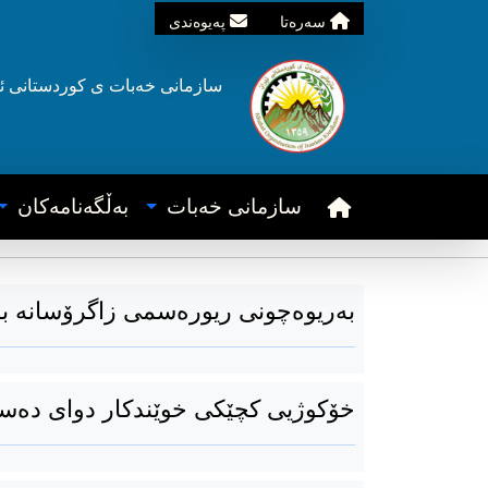
سه‌ره‌تا
په‌یوه‌ندی
سازمانی خه‌بات ی
کوردستانی
ئ
سازمانی خه‌بات
به‌ڵگه‌نامه‌کان
بەریوەچونی ریورەسمی زاگرۆسانە بە
خۆکوژیی کچێکی خوێندکار دوای دەس