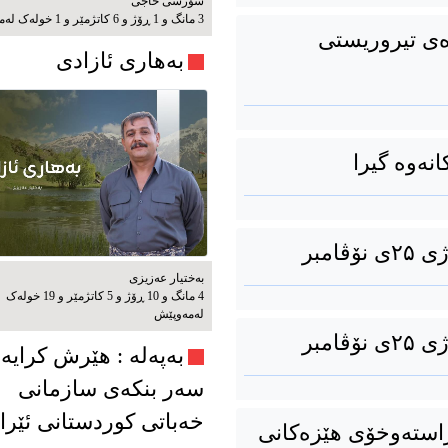
شۆرشی حاجی
3 مانگ و 1 ڕۆژ و 6 کاتژمێر و 1 خوله‌ک له‌مه‌وپێش‌
ەی تیروریستی
بەهاری ئازادی
انەوە گیرا
امبر
بەختیار عەزیزی
4 مانگ و 10 ڕۆژ و 5 کاتژمێر و 19 خوله‌ک
له‌مه‌وپێش‌
امبر
به‌په‌له‌ : هێرش کرایە
سەر بنکەی سازمانی
خەباتی کوردستانی ئێرا
ڕاستەوخۆی هێزەکانی