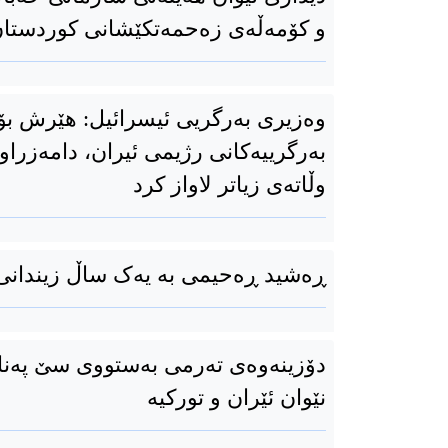
و كۆمەڵەی زەحمەتكێشانی كوردستا
وەزیری بەرگریی ئیسرائیل: هێرش ب
بەرگرییەكانی رژیمی ئیران، دامەزراوه
وڵاتەی زیاتر لاواز کرد
ڕەشید ڕەحیمی بە یەک ساڵ زیندانی
دۆزینەوەی تەرمی بەستووی سێ پەنا
نێوان ئێران و تورکیە