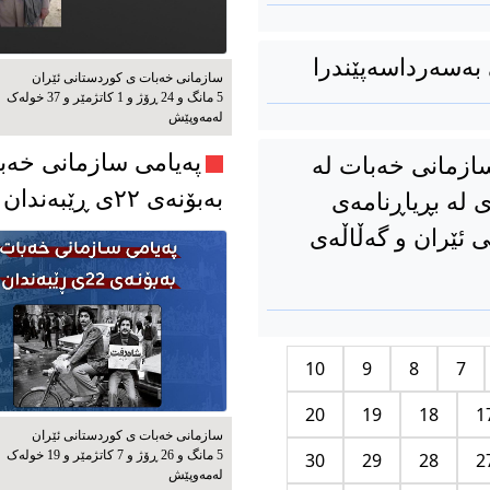
سازمانی خەبات ی كوردستانی ئێران
5 مانگ و 24 ڕۆژ و 1 کاتژمێر و 37 خوله‌ک
له‌مه‌وپێش‌
پەیامی سازمانی خەب
ازمانی خەبات لە
بەبۆنەی ۲۲ی ڕێبەندان
ی لە بڕیاڕنامەی
 ئێران و گەڵاڵەی
10
9
8
7
20
19
18
1
سازمانی خەبات ی كوردستانی ئێران
5 مانگ و 26 ڕۆژ و 7 کاتژمێر و 19 خوله‌ک
30
29
28
2
له‌مه‌وپێش‌