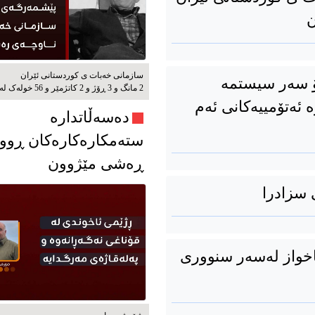
ن
سازمانی خەبات ی كوردستانی ئێران
ۆ سەر سیستمە
2 مانگ و 3 ڕۆژ و 2 کاتژمێر و 56 خوله‌ک له‌مه‌وپێش‌
 ئەتۆمییەکانی ئەم
دەسەڵاتدارە
ستەمکارەکارەکان ڕوو
ڕەشی مێژوون
 سزادرا
خواز لەسەر سنووری