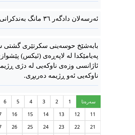
ئەرسەلان دادگەر ٣٦ مانگ بەندکرانی بەسەرداسەپێندرا
بابەشێخ حوسەینی سكرتێری گشتی س
پەیامێكدا لە لاپەڕەی (ئیكس) پێشواز
ئاژانسی وزەی ناوكەیی لە دژی ڕژیمی
ناوكەیی ئەو ڕژیمە دەربڕی.
سه‌ره‌تا
1
2
3
4
5
6
7
16
15
14
13
12
11
7
26
25
24
23
22
21