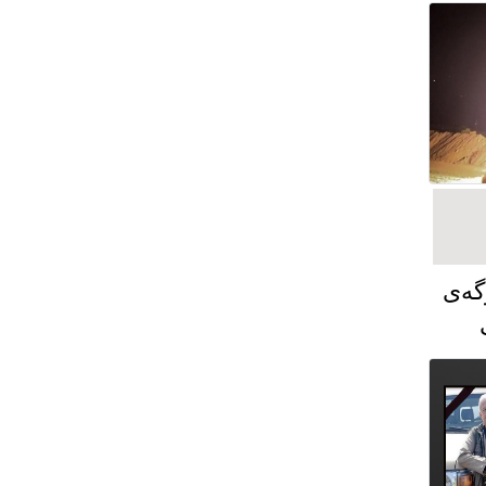
گەی
ت