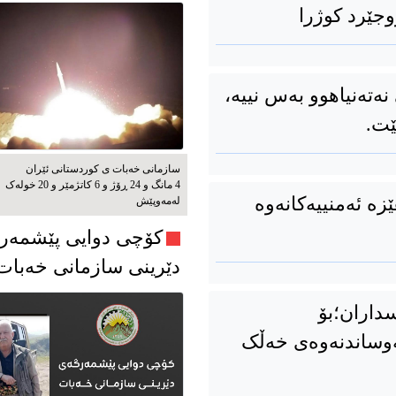
وجێرد کوژرا
ەتەنیاهوو بەس نییە،
ێت.
سازمانی خەبات ی کوردستانی ئێران
4 مانگ و 24 ڕۆژ و 6 کاتژمێر و 20 خوله‌ک
زە ئەمنییەکانەوە
له‌مه‌وپێش‌
کۆچی دوایی پێشمەر
دێرینی سازمانی خەبا
داران؛بۆ
ەوساندنەوەی خەڵک