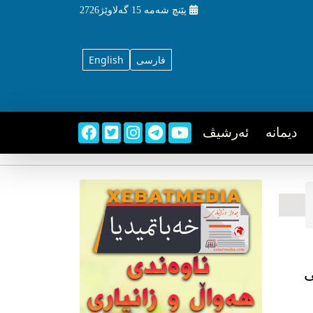
پێنچ شه‌مه‌
15 گه‌لاوێژ2726
فارسی
English
دیمانه
ئه‌رشیڤ
ی