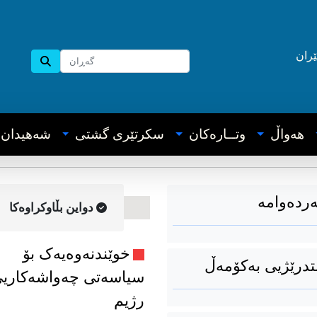
ێران
هه‌واڵ
وتــاره‌کان
سکرتێری گشتی
شه‌هیدان
ردەوامە
دواین بڵاوکراوه‌کا
خوێندنەوەیەک بۆ
تدرێژیی بەکۆمەڵ
سیاسەتی چەواشەکاری
رژیم