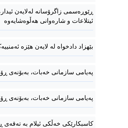
ڕێوڕەسمی زاگرۆسانە لەلایەن ئیدار
ئیتلاعات و شارەوانی هەڵوەشایەوە
بێهزاد دادخواە لە لایەن هێزە ئەمنییەک
پەیامی سازمانی خەبات، بەبۆنەی ڕۆژی ۲۵ی نۆڤ
پەیامی سازمانی خەبات، بەبۆنەی ڕۆژی ۲۵ی نۆڤ
كاسبكارێكی خەڵکی ئیلام بە تەقەی 