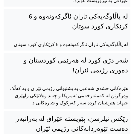
عێراقی بە تیرۆریست ناوبرد.
لە پاڵاوگەیەکی تاران ئاگرکەوتەوە و 6
کرێکاری کورد سوتان
لە پاڵاوگەیەکی تاران ئاگرکەوتەوە و 6 کرێکاری کورد سوتان
شەر دژی کورد له‌ هه‌رێمی کوردستان و
دەوری رژیمی ئێران!
هێزەکانی حشدی شه‌عبی بە پشتیوانی رژیمی ئێران و به‌ که‌ڵک
وه‌رگرتن له‌ که‌مته‌رخه‌می ئەمریکا و چەند وەلاتێکی زلهێزی
جیهان هێرشیان کردە سەر کەرکوک و شاره‌کانی د
رێکس تیلرسن، پێویستە عێراق لە بەرانبەر
دەست تێوەردانەکانی رژیمی ئێران