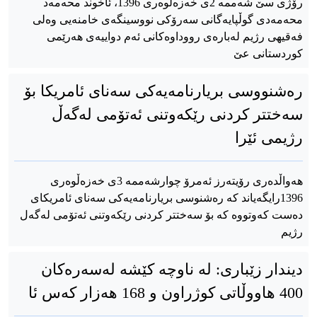
رۆژی سێ شەممە 2ی خەزەڵوەری 1396، ئاخوند محەمەد
محەمەدی گوڵپایەگانی سەرۆکی نووسینگەی خامنەیی وەلی
فەقیهی رژیم لەبارەی رووداوەکانی ئەم دواییەی هەرێمی
کوردستانی عێ
رەشنووسی بریارنامەیەکی سەنای ئامریکا بۆ
سەختتر کردنی رێکەوتنی ئەتۆمی لەگەڵ
رژیمی ئێرا
هەواڵدەری رۆیتەرز ئەمرۆ چوارشەممە 3ی خەزەڵوەری
1396رایگەیاند کە رەشنوسی بریارنامەیەکی سەنای ئامریکای
دەست کەوتووە کە بۆ سەختتر کردنی رێکەوتنی ئەتۆمی لەگەل
رژیم
دیندار زێباری: له‌ ناوچه‌ کێشه‌ له‌سه‌ره‌کان
400 هاووڵاتی کوژراون و 168 هه‌زار کەس ئا