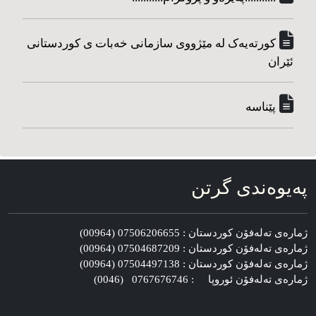
کورته‌یه‌ک له مێژووی سازمانی خه‌بات ی کوردستانی
ئێران
پێناسه‌
په‌یوه‌ندی گرتن
ژماره‌ی ته‌له‌فۆن کوردستان : 07506206655 (00964)
ژماره‌ی ته‌له‌فۆن کوردستان : 07504687209 (00964)
ژماره‌ی ته‌له‌فۆن کوردستان : 07504497138 (00964)
ژماره‌ی ته‌له‌فۆن ئوروپا : 0767676746 (0046)