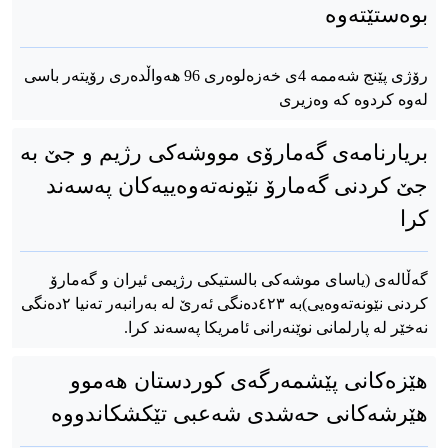
بوەستێتەوە
رۆژی پێنج شەممە 4ی خەزەلوەری 96 هەواڵدەری رۆیتەر باسی
لەوە کردوە کە وەزیری
بریارنامەی گەمارۆی مووشەکی رژیم و جێ بە
جێ کردنی گەمارۆ نێونەتەوەییەکان پەسەند
کرا
گەڵالەی (یاسای موشەکی بالستیکی رژیمی ئیران و گەمارۆ
کردنی نێونەتەوەیی)بە ٤۲۳دەنگی ئەرێ لە بەرانبەر تەنیا ۲دەنگی
نەخێر لە پارلمانی نوێنەرانی ئامریکا پەسەند کرا.
هێزەکانی پێشمەرگەی کوردستان هەموو
هێرشەکانی حەشدی شەعبی تێکشکاندووە