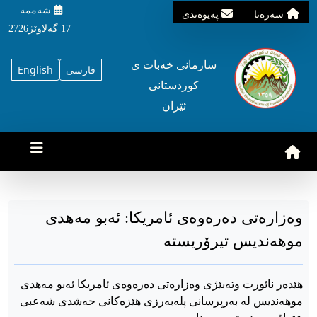
شه‌ممه‌
سه‌ره‌تا
په‌یوه‌ندی
17 گه‌لاوێژ2726
سازمانی خه‌بات ی
فارسی
English
کوردستانی
ئێران
وەزارەتی دەرەوەی ئامریکا: ئەبو مەهدی
موهەندیس تیرۆریستە
هێدەر نائورت وتەبێژی وەزارەتی دەرەوەی ئامریکا ئەبو مەهدی
موهەندیس لە بەرپرسانی پلەبەرزی هێزەکانی حەشدی شەعبی