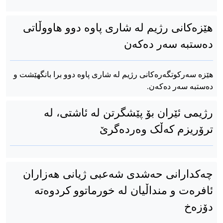
هێزەکانی رژیم لە شاری پاوە دوو هاووڵاتی
دەستبە سەر دەکەن
هێزە سەرکوتگەرەکانی رژیم لە شاری پاوە دوو برا بانگهێشت و
دەستبە سەر دەکەن.
رژیمی ئێران بۆ پێشگرتن لە ئاشتی، لە
ترۆریزم کەڵک وەردەگرێ
چەکدارانی حەشدی شەعبی ژیانی هەزاران
ئافرەت و منداڵیان لە خورماتوو کردوەتە
دۆزەخ