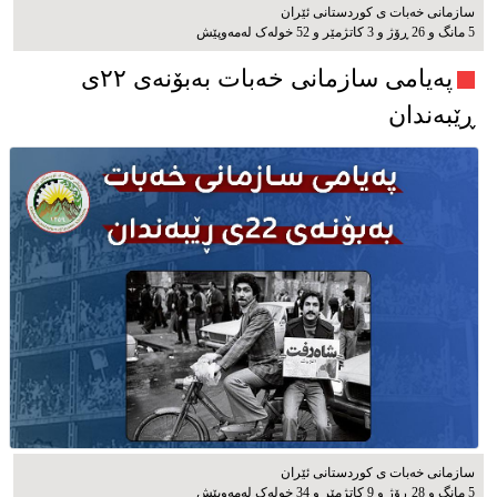
سازمانی خەبات ی كوردستانی ئێران
5 مانگ و 26 ڕۆژ و 3 کاتژمێر و 52 خوله‌ک له‌مه‌وپێش‌
پەیامی سازمانی خەبات بەبۆنەی ۲۲ی
ڕێبەندان
سازمانی خەبات ی كوردستانی ئێران
5 مانگ و 28 ڕۆژ و 9 کاتژمێر و 34 خوله‌ک له‌مه‌وپێش‌