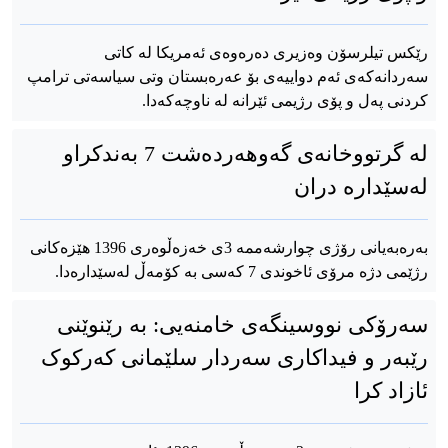
رێکس تیلرسۆن وەزیری دەرەوەی ئەمریکا لە کاتی
سەردانەکەی ئەم دواییەی بۆ عەرەبستان وتی سیاسەتی ترامپ
کردنی پەل و پۆی رژیمی ئێرانە لە ناوچەکەدا.
لە گرتووخانەی گەوهەردەشت 7 بەندکراو
لەسێدارە دران
بەرەبەیانی رۆژی چوارشەممە 3ی خەزەڵوەری 1396 هێزەکانی
رژێمی دژە مرۆی ئاخوندی 7 کەسی بە کۆمەڵ لەسێدارەدا.
سەرۆکی نووسینگەی خامنەیی: بە رێنوێنی
رێبەر و فیداکاری سەردار سلێمانی کەرکوک
ئازاد کرا