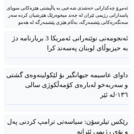
ئەمڕۆ چەکدارانی حەشدی شەعبی بە پاڵپشتی هێزەکانی سوپای
پاسدارانی رژیمی ئێران لە چەند میحوەرێک هێرشیان کردە سەر
سەنگەرەکانی پێشمەرگە، بەڵام هێزی پێشمەرگە لە هەمو
ئەنجومەنی نوێنەرانی ئەمریکا 3 بریارنامە دژ
بە حیزبوڵای لوبنان پەسەند کرا
داوای عاسیمە جیهانگیر بۆ لێکولینەوەی گشتی
و سەربەخو لەبارەی کۆمەڵکوژی سالی
۱۳٦·لە ئێر
رێکس تیلرسۆن: سیاسەتی ترامپ کردنی پەل
و پۆی رژیمی ئێرانە