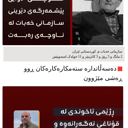
سازمانی خەبات ی كوردستانی ئێران
2 مانگ و 5 ڕۆژ و 5 کاتژمێر و 11 خوله‌ک له‌مه‌وپێش‌
دەسەڵاتدارە ستەمکارەکارەکان ڕوو
ڕەشی مێژوون