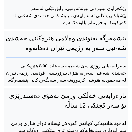
رێکخراوی لێبوردنی نێونەتەوەیی، راپۆرتێکی له‌سه‌ر
پێشێلکارییه‌کانی ئه‌مدواییه‌ی میلیشاکانی حه‌شدی شه‌عبی له‌
که‌رکووک و خورماتو بڵاوده‌کاته‌وه‌.
پێشمەرگە بەتوندی وەلامی هێزەکانی حەشدی
شەعبی سەر بە رژیمی ئێران دەداتەوە
سەرلەبەیانی رۆژی سێ شەممە سەعات 8:00 هێزەکانی
حەشدی شەعبی سەر بە هێزی تیرۆریستی قودسی رژیمی ئێران
لە مەحمودیە هێرشی کردووەتە سەر سەنگەرەکانی پێشمەرگە.
نارەزایەتی خەڵکی ورمێ بەهۆی دەستدرێژی
بۆ سەر کچێکی 12 ساڵە
لە قوتابخانەیەکی کچانەی گەرەکی ئیسلام ئاوای شاری ورمێ
سەرایەداری قوتابخانەکە دەستدرێژی سێکسی دەکاتە سەر