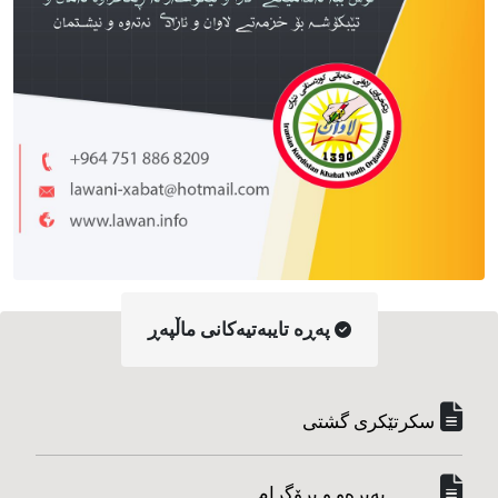
په‌ڕه‌ تایبه‌تیه‌کانی ماڵپه‌ڕ
سکرتێکری گشتی
...........په‌یره‌و و پرۆگرام...........