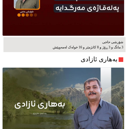
شۆرشی حاجی
3 مانگ و 3 ڕۆژ و 8 کاتژمێر و 16 خوله‌ک له‌مه‌وپێش‌
بەهاری ئازادی