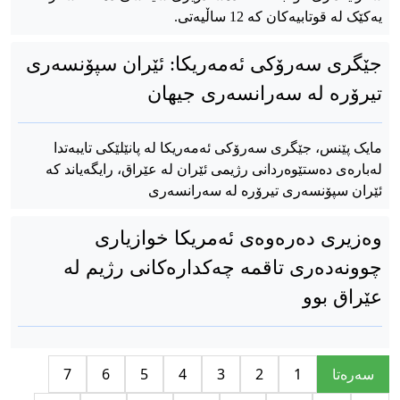
یەکێک لە قوتابیەکان کە 12 ساڵیەتی.
جێگری سه‌رۆکی ئه‌مه‌ریکا: ئێران سپۆنسه‌ری
تیرۆره‌ له‌ سه‌رانسه‌ری جیهان
مایک پێنس، جێگری سه‌رۆکی ئه‌مه‌ریکا له‌ پانێلێکی تایبه‌تدا
لەبارەی ده‌ستێوه‌ردانی رژیمی ئێران له‌ عێراق، رایگه‌یاند که‌
ئێران سپۆنسه‌ری تیرۆره‌ له‌ سه‌رانسه‌ری
وەزیری دەرەوەی ئەمریکا خوازیاری
چوونەدەری تاقمە چەکدارەکانی رژیم لە
عێراق بوو
سه‌ره‌تا
1
2
3
4
5
6
7