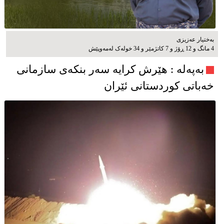
بەختیار عەزیزی
4 مانگ و 12 ڕۆژ و 7 کاتژمێر و 34 خوله‌ک له‌مه‌وپێش‌
به‌په‌له‌ : هێرش کرایە سەر بنکەی سازمانی
خەباتی کوردستانی ئێران