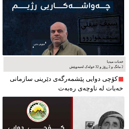
خەبات میدیا
2 مانگ و 2 ڕۆژ و 32 خوله‌ک له‌مه‌وپێش‌
کۆچی دوایی پێشمەرگەی دێرینی سازمانی
خەبات لە ناوچەی رەبەت