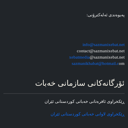
په‌یوه‌ندی ئه‌له‌کترۆنی:
info@sazmanixebat.net
contact@sazmanixebat.net
xebatmedia
@sazmanixebat.net
sazmanikhabat@hotmail.c
om
ئۆرگانه‌کانی سازمانی خه‌بات
ڕێکخراوی ئافره‌تانی خه‌باتی کوردستانی ئێران
ڕێکخراوی لاوانی خه‌باتی کوردستانی ئێران