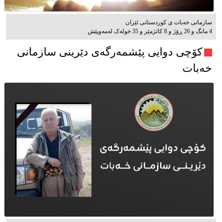
سازمانی خەبات ی کوردستانی ئێران
4 مانگ و 26 ڕۆژ و 8 کاتژمێر و 35 خوله‌ک له‌مه‌وپێش‌
کۆچی دوایی پێشمەرگەی دێرینی سازمانی
خەبات