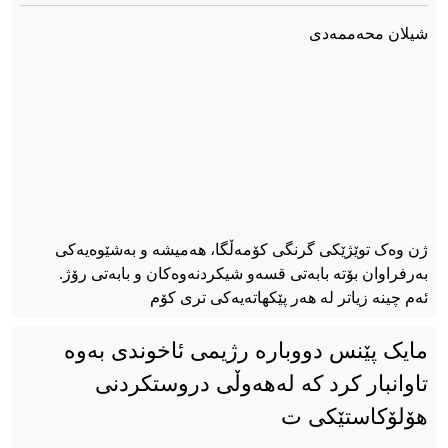
شیلان محەممەدی
ژن وەک توێژێکی گرنگی کۆمەڵگا، هەمیشە و بەشێوەیەکی
بەرفراوان بۆتە بابەتی قسەو شیکردنەوەکان و بابەتی رۆژ.
ئەم چینە زیاتر لە هەر پێکهاتەیەکی تری کۆم
مایک پێنس دووبارە رژیمی ئاخوندی بەوە
تاوانبار کرد کە لەهەوڵی دروستکردنی
هۆلۆکاستێکی ت