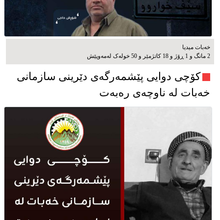
خەبات میدیا
2 مانگ و 1 ڕۆژ و 18 کاتژمێر و 50 خوله‌ک له‌مه‌وپێش‌
کۆچی دوایی پێشمەرگەی دێرینی سازمانی
خەبات لە ناوچەی رەبەت