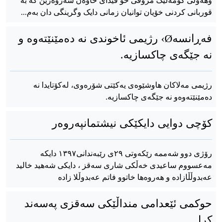
وهەوڵی کۆمەڵێک مرۆڤی خۆ فیدای خاوەن سەروەرین کە بە
قوربانی کردنی خۆیان توانیان زمانی دایک وگرینگی دان بەم...
فەڕانسەØ› رژیمی ئاخوندی نە دەمێنێتەوە و
نە جێگەی چاکسازیە.
رژیمی مەلاکان هاوشێوەی یەکێتی شۆرەوی، لەکۆتایدا نە
دەمێنێتەوەو نە جێگەی چاکسازیە.
کۆچی دوایی دایکێکی نیشتمانپه‌روه‌ر
رۆژی دوو شەممە رێکەوتی ٢٩ی رێبەندانی١٣٩٧ دایکە
مەعسووم ساعیدی خەڵکی شاری سەقز ، دایکی شەهید خالید
عەبدوڵڵازادە و هەروەها خاتوو فاتم عەبدوڵلا زادە
حوکمی ئێعدامی منداڵێکی سەقزی پەسەند
کرا