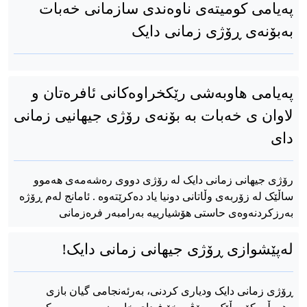
په‌یامی کومیتەی ناوه‌ندی سازمانی خه‌بات
به‌بۆنه‌ی ڕۆژی زمانی دایک
پەیامی هاوبەشی رێکخراوەکانی ئافرەتان و
لاوان ی خەبات بە بۆنەی رۆژی جیهانیی زمانی
دای
رۆژی جیهانی زمانی دایک لە رۆژی دووی رەشەمەی هەموو
ساڵێک لە زۆربەی وڵاتانی دونیا یاد دەکرێتەوە . ئامانج لەم ڕۆژە
بەرزکردنەوەی حاستی هۆشیارییە بەرامبەر فرەزمانی
لەپێشوازی ڕۆژی جیهانی زمانی دایک!
ڕۆژی زمانی دایک ودیاری کردنی، بەرئەنجامی گیان بازی