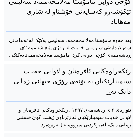
کۆچی دوایی مامۆستا مەلامحەممەد سەلیمی
تێکۆشەرو کەسایەتی خۆشناو لە شاری
مەهاباد
به‌داخەوە مامۆستا مەلا محەممەد سەلیمی یەکێک لە ئەندامانی
سەرکردایەتی سازمانی خەبات لە رۆژی پێنج شەممە ٢ی
ڕەشەممەی کۆچی دوایی کرد. مامۆستا مەلامحەممەد یەکێک..
رێکخراوەکانی ئافرەتان و لاوانی خەبات
سیمینارێکیان بە بۆنەی رۆژی جیهانی زمانی
دایک بەڕ
ئێوارەی ٢ ی رەشەمەی ١٣٩٧ ، رێکخراوەکانی ئافرەتان و
لاوانی خەبات سیمینارێکیان لە ژێرناوی (پشت گوێ خستنی
زمانی دایک، لەبیرکردنی مێژوومانە) بەرێوەبرد.