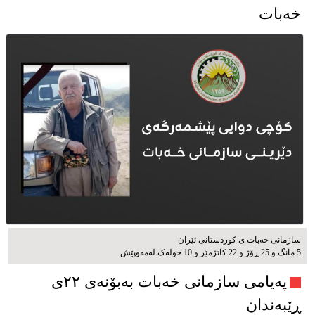
خەبات
سازمانی خەبات ی كوردستانی ئێران
5 مانگ و 25 ڕۆژ و 22 کاتژمێر و 10 خوله‌ک له‌مه‌وپێش‌
پەیامی سازمانی خەبات بەبۆنەی ۲۲ی
ڕێبەندان