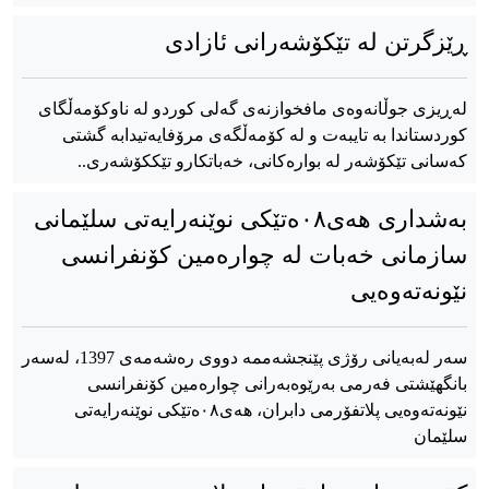
ڕێزگرتن لە تێکۆشەرانی ئازادی
له‌‌ڕیزی جوڵانەوەی مافخوازنەی گەلی کوردو لە ناوکۆمەڵگای
کوردستاندا بە تایبەت و لە کۆمەڵگەی مرۆفایەتیدابە گشتی
کەسانی تێکۆشەر لە بوارەکانی، خەباتکارو تێککۆشەری..
بەشداری هەی٠۸ەتێکی نوێنەرایەتی سلێمانی
سازمانی خەبات لە چوارەمین کۆنفرانسی
نێونەتەوەیی
سەر لەبەیانی رۆژی پێنجشەممە دووی رەشەمەی 1397، لەسەر
بانگهێشتی فەرمی بەرێوەبەرانی چوارەمین کۆنفرانسی
نێونەتەوەیی پلاتفۆرمی دابران، هەی٠۸ەتێکی نوێنەرایەتی
سلێمان