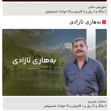
شۆرشی حاجی
3 مانگ و 3 ڕۆژ و 2 کاتژمێر و 34 خوله‌ک له‌مه‌وپێش‌
بەهاری ئازادی
بەختیار عەزیزی
4 مانگ و 12 ڕۆژ و 1 کاتژمێر و 52 خوله‌ک له‌مه‌وپێش‌