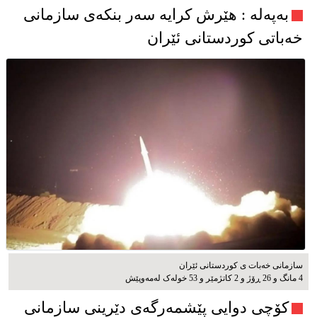
به‌په‌له‌ : هێرش کرایە سەر بنکەی سازمانی
خەباتی کوردستانی ئێران
سازمانی خەبات ی کوردستانی ئێران
4 مانگ و 26 ڕۆژ و 2 کاتژمێر و 53 خوله‌ک له‌مه‌وپێش‌
کۆچی دوایی پێشمەرگەی دێرینی سازمانی