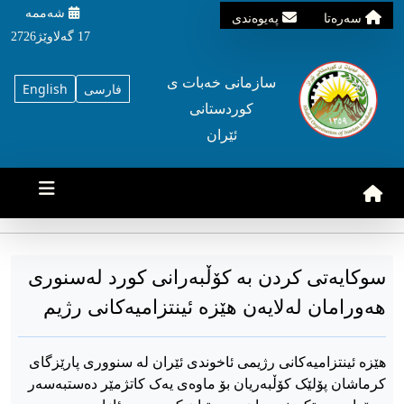
شه‌ممه‌
سه‌ره‌تا
په‌یوه‌ندی
17 گه‌لاوێژ2726
سازمانی خه‌بات ی
فارسی
English
کوردستانی
ئێران
سوکایەتی کردن بە کۆڵبەرانی کورد لەسنوری
هەورامان لەلایەن هێزە ئینتزامیەکانی رژیم
هێزە ئینتزامیەکانی رژیمی ئاخوندی ئێران لە سنووری پارێزگای
کرماشان پۆلێک کۆڵبەریان بۆ ماوەی یەک کاتژمێر دەستبەسەر