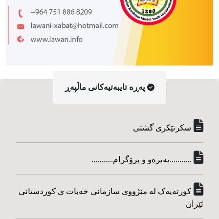
په‌ڕه‌ تایبه‌تیه‌کانی ماڵپه‌ڕ
سکرتێکری گشتی
...........په‌یره‌و و پرۆگرام...........
کورته‌یه‌ک له مێژووی سازمانی خه‌بات ی کوردستانی
ئێران