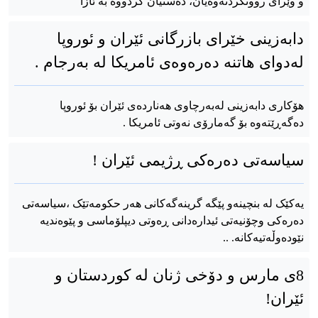
و وێرای رووتکردنەوەیان، دەستیان کردووە بە ئازا
دابەزینی خێرای بازرگانی ئێران و ئوروپا
لەدوای هاتنە دەرەوەی ئامریکا لە بەرجام .
هۆکاری دابەزینی لەبەرچاوی هەناردەی ئێران بۆ ئوروپا
دەگەڕێتەوە بۆ گەمارۆی نەوتی ئامریکا .
سیاسەتی دەرەکی ڕژیمی ئێران !
یەکێک لە بنچینەو پێگە گرینەگەکانی هەر حکومەتێک ،سیاسەتی
دەرەکی وچۆنیەتی ئیدارەدانی ڕەوتی دیپلۆماسی و پێوەندیە
نێودەوڵەتیەکانە. ..
8ی مارس و دۆخی ژنان لە کوردستان و
ئێران!