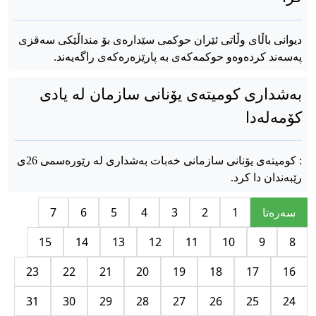
دیوانی باڵای وڵاتی ئێران حوکمی سێدارەی بۆ منداڵێکی سەقزی
پەسەند کردەوەو حوکمەکەی بە پارێزەرەکەی راگەیەند.
بەشداری کومیتەی یۆنانی سازمان لە یادی
کۆمەلەدا
: کومیتەی یۆنانی سازمانی خەبات بەشداری لە رێورەسمی 26ی
رێبەندان دا کرد.
سه‌ره‌تا
1
2
3
4
5
6
7
15
14
13
12
11
10
9
8
23
22
21
20
19
18
17
16
31
30
29
28
27
26
25
24