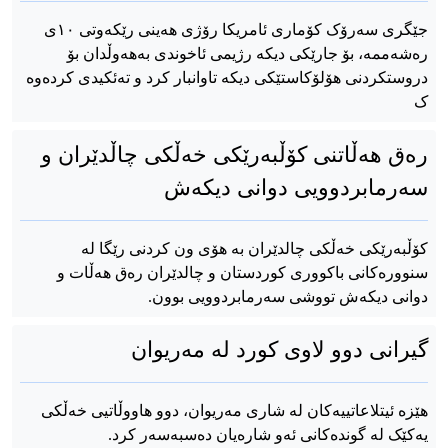
جێگری سەرۆک کۆماری ئامریکا رۆژی هەینی رێکەوتی ۱۰ی
رەشەممە، بۆ جارێکی دیکە رژیمی ئاخوندی بەهەوڵدان بۆ
دروستکردنی هۆلۆکاستێکی دیکە تاوانبار کرد و تەئکیدی کردەوە
ک
رەق هەڵاتنی کۆڵبەرێکی خەڵکی چاڵدێران و
سەرمابردوویی دوانی دیکەش
کۆڵبەرێکی خەڵکی چالدێران بە هۆی ون کردنی رێگا لە
سنوورەکانی باکووری کوردستان و چالدێران رەق هەڵات و
دوانی دیکەش تووشی سەرمابردوویی بوون.
گیرانی دوو لاوی کورد لە مەریوان
هێزە ئیتلاعاتییەکان لە شاری مەریوان، دوو هاووڵاتیی خەڵکی
یەکێک لە گوندەکانی ئەو شارەیان دەسبەسەر کرد.