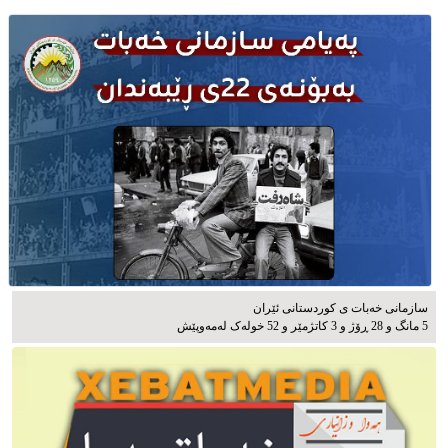
سازمانی خەبات ی كوردستانی ئێران
5 مانگ و 28 ڕۆژ و 3 کاتژمێر و 52 خوله‌ک له‌مه‌وپێش‌