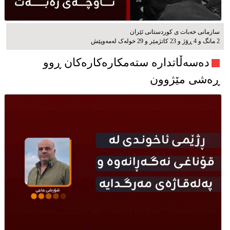
سازمانی خەبات ی كوردستانی ئێران
2 مانگ و 4 ڕۆژ و 23 کاتژمێر و 29 خوله‌ک له‌مه‌وپێش‌
دەسەڵاتدارە ستەمکارەکارەکان ڕوو
ڕەشی مێژوون