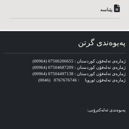
پێناسه‌
په‌یوه‌ندی گرتن
ژماره‌ی ته‌له‌فۆن کوردستان : 07506206655 (00964)
ژماره‌ی ته‌له‌فۆن کوردستان : 07504687209 (00964)
ژماره‌ی ته‌له‌فۆن کوردستان : 07504497138 (00964)
ژماره‌ی ته‌له‌فۆن ئوروپا : 0767676746 (0046)
په‌یوه‌ندی ئه‌له‌کترۆنی: