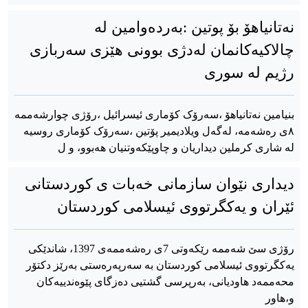
نەتانیاهۆ بۆ پوتین :بەردەوامین لە
چالاکیەکانمان لەدژی بوونی هێزی سەربازی
رژیم لە سوری
بنیامین نەتانیاهۆ ،سەرۆک کۆماری ئیسرائیل ،رۆژی چوارشەممە
٨ی رەشەمە، لەگەل ویلادیمیر پۆتین ،سەرۆک کۆماری روسیە
لە شاری کرملین دیداریان و چاوپێکەوتنیان هەبوو، و ل
دیداری نێوان سازمانی خەبات ی کوردستانی
ئێران و یەکگرتووی ئیسلامی کوردستان
رۆژی سێ شەممە رێکەوتی 7ی رەشەممەی 1397، شاندێکی
یەکگرتووی ئیسلامی کوردستان بە سەرپەرەستی بەرێز دکتۆر
محەممەد هاودیانی، بەرپرسی گشتیی دەزگای پێوەندییەکان
و،هاور