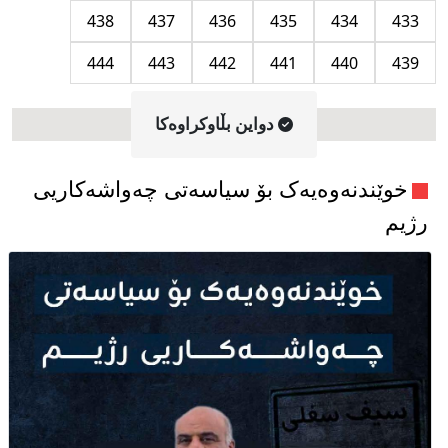
438
437
436
435
434
433
444
443
442
441
440
439
دواین بڵاوکراوه‌کا
خوێندنەوەیەک بۆ سیاسەتی چەواشەکاریی
رژیم