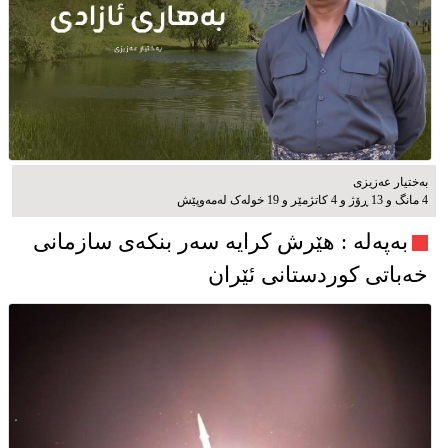
بەختیار عەزیزی
4 مانگ و 13 ڕۆژ و 4 کاتژمێر و 19 خوله‌ک له‌مه‌وپێش‌
به‌په‌له‌ : هێرش کرایە سەر بنکەی سازمانی
خەباتی کوردستانی ئێران