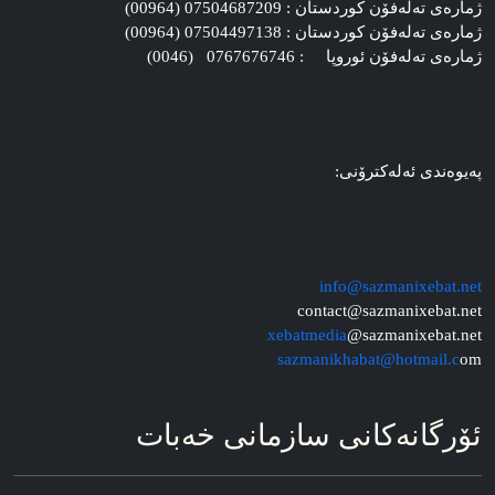
ژماره‌ی ته‌له‌فۆن کوردستان : 07504687209 (00964)
ژماره‌ی ته‌له‌فۆن کوردستان : 07504497138 (00964)
ژماره‌ی ته‌له‌فۆن ئوروپا : 0767676746 (0046)
په‌یوه‌ندی ئه‌له‌کترۆنی:
info@sazmanixebat.net
contact@sazmanixebat.net
xebatmedia
@sazmanixebat.net
sazmanikhabat@hotmail.c
om
ئۆرگانه‌کانی سازمانی خه‌بات