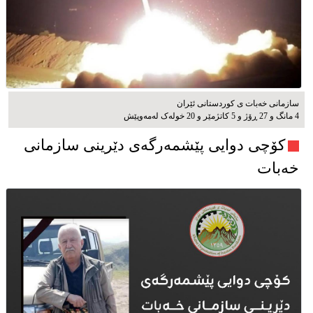
سازمانی خەبات ی کوردستانی ئێران
4 مانگ و 27 ڕۆژ و 5 کاتژمێر و 20 خوله‌ک له‌مه‌وپێش‌
کۆچی دوایی پێشمەرگەی دێرینی سازمانی
خەبات