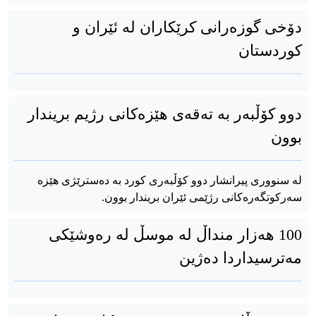
دۆخی گوزەرانی کرێکاران له ئێران و
کوردستان
دوو کۆڵبەر بە تەقەی هێزەکانی رژیم بریندار
بوون
لە سنووری پیرانشار دوو کۆڵبەری کورد بە دەسترێژی هێزە
سەرکوتگەرەکانی رژێمی ئێران بریندار بوون.
100 هەزار منداڵ لە موسڵ لە رەوشێکی
مەترسیداردا دەژین