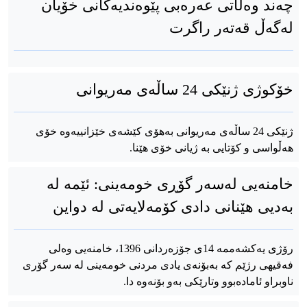
چەند وەڵاتی عەرەبی پێوەندیەکانی خۆیان
لەگەڵ قەتەر راگرت
خۆکوژی ژنێکی 24 ساڵەی مەریوانی
ژنێکی 24 ساڵەی مەریوانی بەهۆی کێشەی خێزانییەوە خۆی
هەڵواسی و کۆتایی بە ژیانی خۆی هێنا.
خامنەیی لەسەر گۆڕی خومەینی: ئێمە لە
بەدیی هێنانی دادی کۆمەلایەتی لە دواین
رۆژی یەکشەممە 14ی جۆزەردانی 1396، خامنەیی وەلی
فەقیهی رژێم کە بەبۆنەی یادی مردنی خومەینی لە سەر گۆری
ناوبراو ئامادەبوو وتارێکی بەو بۆنەوە دا.