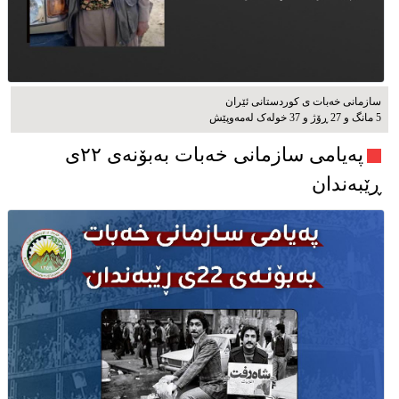
سازمانی خەبات ی كوردستانی ئێران
5 مانگ و 27 ڕۆژ و 37 خوله‌ک له‌مه‌وپێش‌
پەیامی سازمانی خەبات بەبۆنەی ۲۲ی
ڕێبەندان