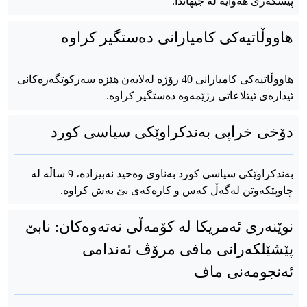
پیسکەری هەوایە لە جیهاندا.
هاووڵاتیەکی کامیارانی دەستگیر کراوە
هاووڵاتیەکی کامیارانی 40 رۆژە لەلایەن هێزە سەرکوتگەرەکانی
ئیدارەی ئیتلاعاتی رژێمەوە دەستگیر کراوە.
دۆخی خراپی بەندکراوێکی سیاسی کورد
بەندکراوێکی سیاسی کورد بەناوی وەحید نەبیزادە، 9 ساڵە لە
چاوپێکەوتن لەگەڵ کەس و کارەکەی بێ بەش کراوە.
نوێنەری ئەمریکا لە کۆمەڵی نەتەوەکان: نابێ
پێشێلکەرانی مافی مرۆڤ ئەندامی
ئەنجومەنی ماف