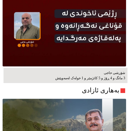
شۆرشی حاجی
3 مانگ و 4 ڕۆژ و 5 کاتژمێر و 1 خوله‌ک له‌مه‌وپێش‌
بەهاری ئازادی