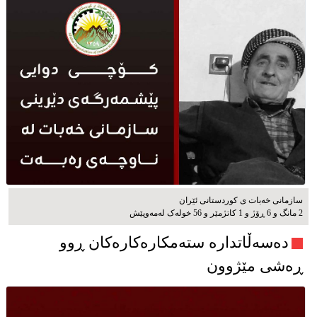
سازمانی خەبات ی كوردستانی ئێران
2 مانگ و 6 ڕۆژ و 1 کاتژمێر و 56 خوله‌ک له‌مه‌وپێش‌
دەسەڵاتدارە ستەمکارەکارەکان ڕوو
ڕەشی مێژوون