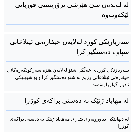
لە لەندەن سێ هێرشی ترۆریستی قوربانی
لێکەوتەوە
سەربازێکی کورد لەلایەن حیفازەتی ئیتلاعاتی
سپاوە دەستگیر کرا
سەربازێکی کوردی خەڵکی شنۆ لەلایەن هێزە سەرکوتگەرەکانی
حیفازەتی ئیتلاعاتی رژیم لە شنۆ دەستگیر کرا و بۆ شوێنێکی
نادیار گوازراوەتەوە
لە مهاباد ژنێک بە دەستی براکەی کوژرا
لە دێهاتێکی دەوروبەری شاری مەهاباد ژنێک بە دەستی براکەی
کوژرا