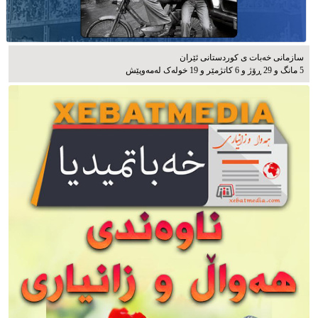
سازمانی خەبات ی كوردستانی ئێران
5 مانگ و 29 ڕۆژ و 6 کاتژمێر و 19 خوله‌ک له‌مه‌وپێش‌