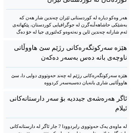
هەر وەکو دیارە لە کوردستانی ئێران چەندین شار هەن کە
بەشێکی حاشاهەڵنەگرن لە جوگرافیایی کوردستان، پێکهاتەی
ئەم شارانە چەندین ئاین و نەتەوەو کەلتوری جیا لە خۆ دەگ
هێزە سەرکوتگەرەکانی رژێم سێ هاووڵاتی
ناوچەی بانە دەس بەسەر دەکەن
هێزە سەرکوتگەرەکانی رژێم لە چەند حەوتووی دوایی دا، سێ
هاووڵاتیی شاری بانەیان دەسبەسەر کردووە
ئاگر هەرەشەی جیددیە بۆ سەر دارستانەکانی
ئیلام
لە ماوەی یەک حەوتووی رابردوودا 7 جار ئاگر لە دارستانەکانی