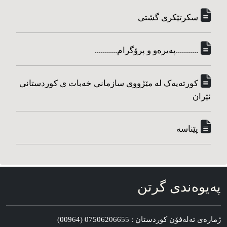
سکرتێکری گشتی
...........په‌یره‌و و پرۆگرام...........
کورته‌یه‌ک له مێژووی سازمانی خه‌بات ی کوردستانی
ئێران
پێناسه‌
په‌یوه‌ندی گرتن
ژماره‌ی ته‌له‌فۆن کوردستان : 07506206655 (00964)