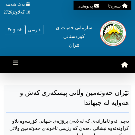
یه‌ک شه‌مه‌
سه‌ره‌تا
په‌یوه‌ندی
18 گه‌لاوێژ2726
سازمانی خه‌بات ی
فارسی
English
کوردستانی
ئێران
ئێران حەوتەمین وڵاتی پیسکەری کەش و
هەوایە لە جیهاندا
بەپیی ئەو ئامارانەی کە لەلایەن پرۆژەی جیهانی کۆربنەوە بلاو
کراونەتەوە نیشانی دەدەن کە رژیمی ئاخوندی حەوتەمین ولاتی