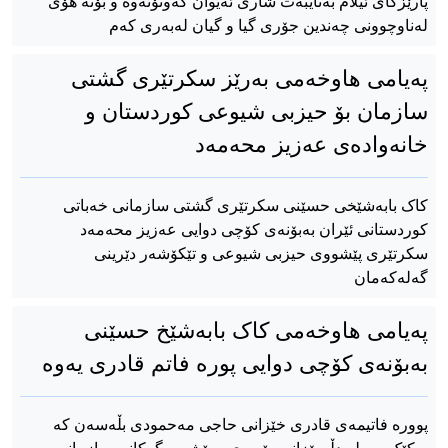
پارێزگای ئیلام بەتایبەت شاری ئەیوان کەوتۆتەوە و بۆتە هۆی
لەناوچوونی چەندین جۆری گیا و گیان لەبەری کەم
پەیامی هاوخەمی بەرێز سکرتێری گشتی
سازمان بۆ حیزبی شیوعی کوردستان و
خانەوادەی عەزیز محەمەد
کاک بابەشێخی حسێنی سکرتێری گشتی سازمانی خەباتی
کوردستانی ئێران بەبۆنەی کۆچی دوایی عەزیز محەمەد
سکرتێری پێشووی حیزبی شیوعی و تێکۆشەر دێرینی
گەلەکەمان
پەیامی هاوخەمی کاک بابەشێخ حسێنی
بەبۆنەی کۆچی دوایی پورە فاتم قادری یەوە
پوورە فاتیمەی قادری خێزانی حاجی مەحمودی بڵەسەن کە