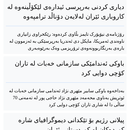
دیاری کردنی بەرپرسی ئیدارەی لێکۆڵینەوە لە
کاروباری ئێران لەلایەن دۆناڵد ترامپەوە
رۆژنامەی نیۆیۆرک تایمز بڵاوی کردەوە: رێکخراوی زانیاری
ناوەندی ئەمریکا، مایکل دی ئەندریا بەرپرسێکی بە ئەزموون لە
بارەی بەرنگاربوونەوەی ترۆریزمی وەک بەرێوەبەری
باوکی ئەندامێکی سازمانی خەبات لە تاران
کۆچی دوایی کرد
بەداخەوە باوکی سابیر مێهری نژاد ئەندامی سازمانی خەبات لە
ئوتریش بەناوی محەمەد مێهری نژاد حاجی پور لە تەمەنی 70
ساڵی دا لە شاری تاران کۆچی دوایی کرد
پیلانی رژیم بۆ تێکدانی دیموگرافیای شارە
کوردەکان لە کوردستانی ئێران