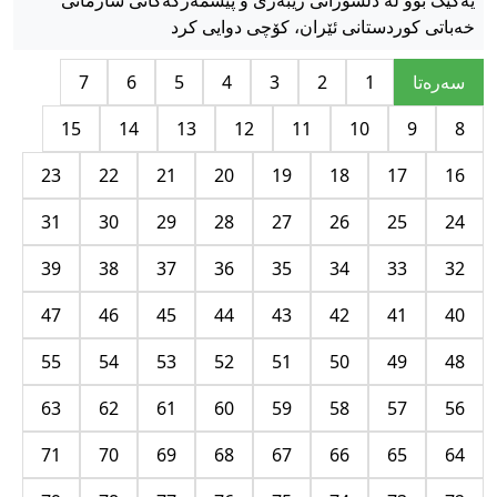
یەکێک بوو لە دڵسۆزانی رێبەری و پێشمەرگەکانی سازمانی
خەباتی کوردستانی ئێران، کۆچی دوایی کرد
سه‌ره‌تا
1
2
3
4
5
6
7
15
14
13
12
11
10
9
8
23
22
21
20
19
18
17
16
31
30
29
28
27
26
25
24
39
38
37
36
35
34
33
32
47
46
45
44
43
42
41
40
55
54
53
52
51
50
49
48
63
62
61
60
59
58
57
56
71
70
69
68
67
66
65
64