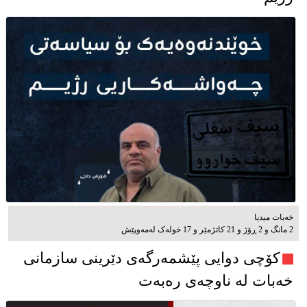
خەبات میدیا
2 مانگ و 2 ڕۆژ و 21 کاتژمێر و 17 خوله‌ک له‌مه‌وپێش‌
کۆچی دوایی پێشمەرگەی دێرینی سازمانی
خەبات لە ناوچەی رەبەت