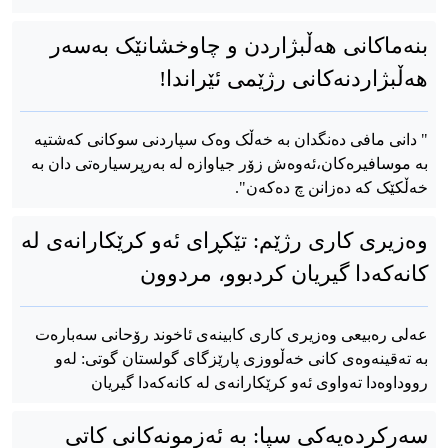
بنەماکانی هەڵبژاردن و چاوخشانێک بەسەر
هەڵبژاردنەکانی رژێمی ئێراندا!
" دانی مافی دەنگدان بە خەڵک وەک سپاردنی سوکانی کەشتیە
بە موسافیرەکان،ئەوەش زۆر جیاوازە لە بەرپرسیارەتی دان بە
خەڵکێک کە دەزانن چ دەکەن".
وەزیری کاری رژێم: تێکڕای ئەو کرێکارانەی لە
کانەکەدا گیریان کردبوو، مردوون
عەلی رەبیعی وەزیری کاری کابینەی ئاخوند رۆحانی سەبارەت
بە تەقینەوەی کانی خەڵووزی پارێزگای گولستان گوتی: لەو
رووداوەدا تەواوی ئەو کرێکارانەی لە کانەکەدا گیریان
سەرکردەیەکی سپا: بە ئەزمونەکانی کاتی