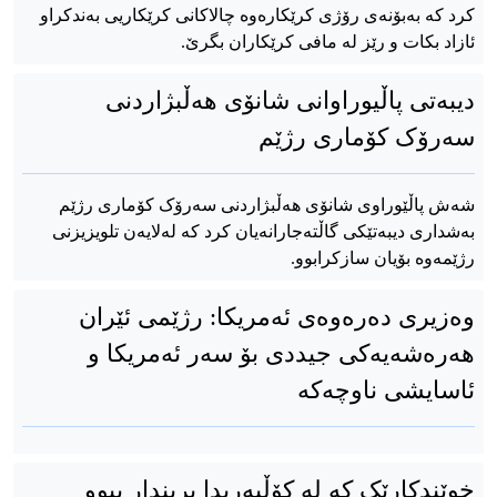
کرد کە بەبۆنەی رۆژی کرێکارەوە چالاکانی کرێکاریی بەندکراو
ئازاد بکات و رێز لە مافی کرێکاران بگرێ.
دیبەتی پاڵیوراوانی شانۆی هەڵبژاردنی
سەرۆک کۆماری رژێم
شەش پاڵێوراوی شانۆی هەڵبژاردنی سەرۆک کۆماری رژێم
بەشداری دیبەتێکی گاڵتەجارانەیان کرد کە لەلایەن تلویزیزنی
رژێمەوە بۆیان سازکرابوو.
وەزیری دەرەوەی ئەمریکا: رژێمی ئێران
هەرەشەیەکی جیددی بۆ سەر ئەمریکا و
ئاسایشی ناوچەکە
خوێندکارێک کە لە کۆڵبەریدا بریندار ببوو