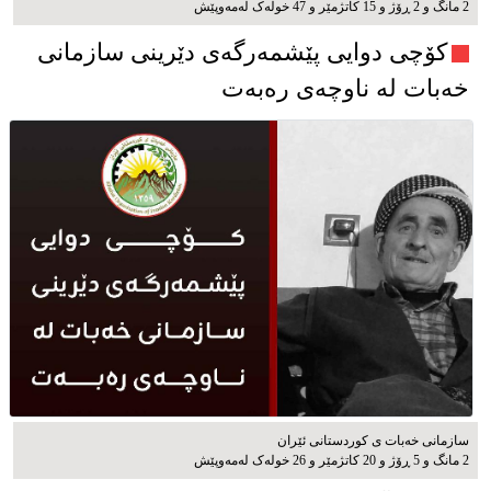
2 مانگ و 2 ڕۆژ و 15 کاتژمێر و 47 خوله‌ک له‌مه‌وپێش‌
کۆچی دوایی پێشمەرگەی دێرینی سازمانی
خەبات لە ناوچەی رەبەت
سازمانی خەبات ی كوردستانی ئێران
2 مانگ و 5 ڕۆژ و 20 کاتژمێر و 26 خوله‌ک له‌مه‌وپێش‌