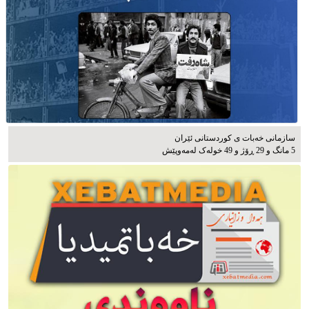
سازمانی خەبات ی كوردستانی ئێران
5 مانگ و 29 ڕۆژ و 49 خوله‌ک له‌مه‌وپێش‌