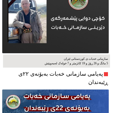
سازمانی خەبات ی كوردستانی ئێران
5 مانگ و 26 ڕۆژ و 19 کاتژمێر و 7 خوله‌ک له‌مه‌وپێش‌
پەیامی سازمانی خەبات بەبۆنەی ۲۲ی
ڕێبەندان