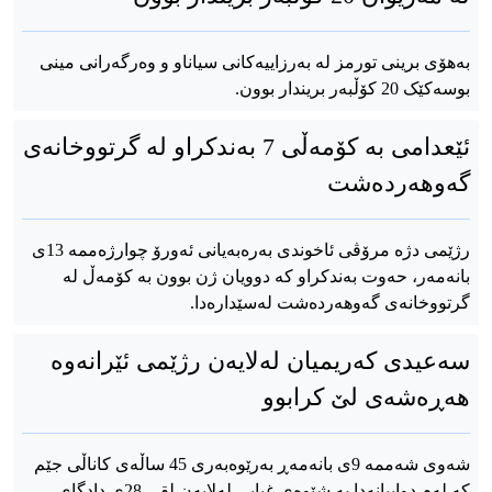
بەهۆی برینی تورمز لە بەرزاییەکانی سیاناو و وەرگەرانی مینی
بوسەکێک 20 کۆڵبەر بریندار بوون.
ئێعدامی بە کۆمەڵی 7 بەندکراو لە گرتووخانەی
گەوهەردەشت
رژێمی دژە مرۆڤی ئاخوندی بەرەبەیانی ئەورۆ چوارژەممە 13ی
بانەمەر، حەوت بەندکراو کە دوویان ژن بوون بە کۆمەڵ لە
گرتووخانەی گەوهەردەشت لەسێدارەدا.
سەعیدی کەریمیان لەلایەن رژێمی ئێرانەوە
هەڕەشەی لێ کرابوو
شەوی شەممە 9ی بانەمەڕ بەرێوەبەری 45 ساڵەی کاناڵی جێم
کە لەم دواییانەدا بە شێوەی غیابی لەلایەن لقی 28ی دادگای