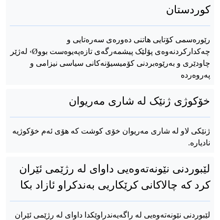
کوردستان
رێورەسمی کۆتایی هاتنی دەورەی سەرەتایی و
چەکدارکردنەوەی پۆلێک پیشمەرگەی تازەپەیوەست بووØ› لەژێر
چاودێری و بەرێوەبردنی کۆمیسیۆنەکانی سیاسی نیزامی و
پەروەردە
خۆکوژی ژنێک لە شاری مەریوان
ژنێکی لاو لە شاری مەریوان خۆی کوشت کە هۆی ئەم خۆکوژیە
نادیارە.
لێبوردنی نێونەتەوەیی داوای لە رژێمی ئێران
کرد کە چالاکانی کرێکاریی بەندکراو ئازاد بکا
لێبوردنی نێونەتەوەیی لە راگەیەندراوێکدا داوای لە رژێمی ئێران