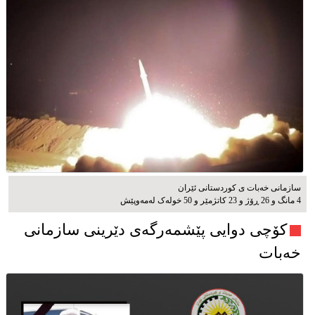
سازمانی خەبات ی کوردستانی ئێران
4 مانگ و 26 ڕۆژ و 23 کاتژمێر و 50 خوله‌ک له‌مه‌وپێش‌
کۆچی دوایی پێشمەرگەی دێرینی سازمانی
خەبات