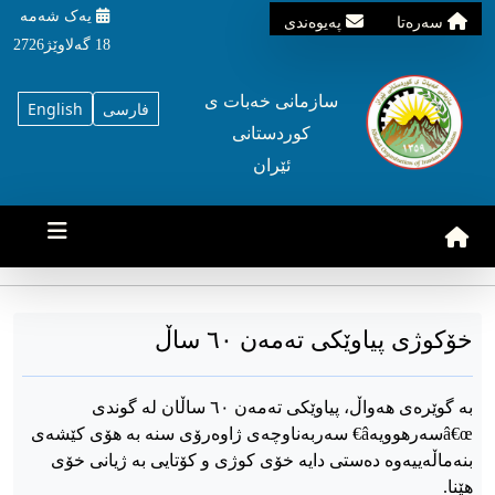
یه‌ک شه‌مه‌
سه‌ره‌تا
په‌یوه‌ندی
18 گه‌لاوێژ2726
سازمانی خه‌بات ی
فارسی
English
کوردستانی
ئێران
خۆکوژی پیاوێکی تەمەن ٦٠ ساڵ
بە گوێرەی هەواڵ، پیاوێکی تەمەن ٦٠ ساڵان له گوندی
â€œسەرهوویەâ€ سەربەناوچەی ژاوەرۆی سنە بە هۆی کێشەی
بنەماڵەییەوە دەستی دایە خۆی کوژی و کۆتایی بە ژیانی خۆی
هێنا.