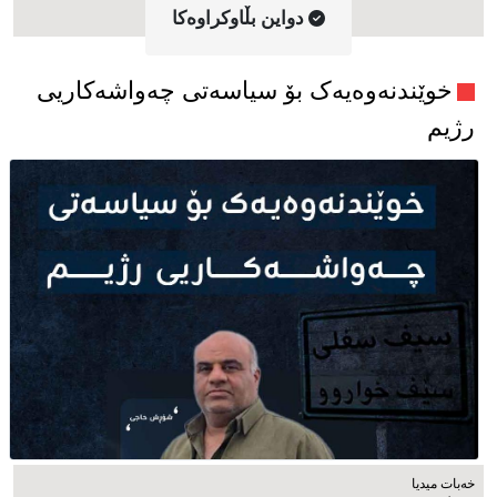
دواین بڵاوکراوه‌کا
خوێندنەوەیەک بۆ سیاسەتی چەواشەکاریی
رژیم
خەبات میدیا