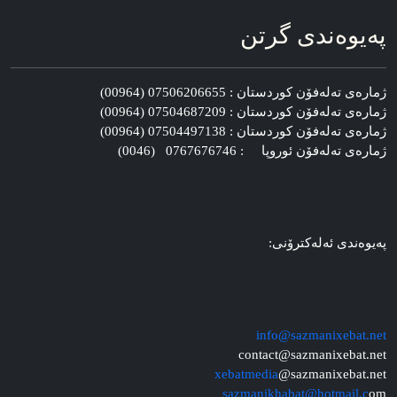
په‌یوه‌ندی گرتن
ژماره‌ی ته‌له‌فۆن کوردستان : 07506206655 (00964)
ژماره‌ی ته‌له‌فۆن کوردستان : 07504687209 (00964)
ژماره‌ی ته‌له‌فۆن کوردستان : 07504497138 (00964)
ژماره‌ی ته‌له‌فۆن ئوروپا : 0767676746 (0046)
په‌یوه‌ندی ئه‌له‌کترۆنی:
info@sazmanixebat.net
contact@sazmanixebat.net
xebatmedia
@sazmanixebat.net
sazmanikhabat@hotmail.c
om