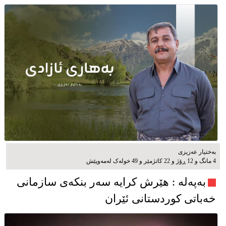
بەختیار عەزیزی
4 مانگ و 12 ڕۆژ و 22 کاتژمێر و 49 خوله‌ک له‌مه‌وپێش‌
به‌په‌له‌ : هێرش کرایە سەر بنکەی سازمانی
خەباتی کوردستانی ئێران