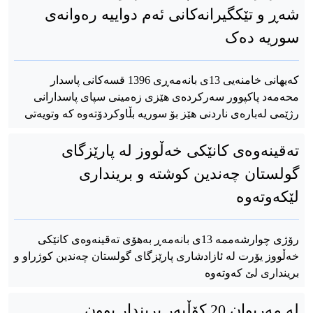
شەڕ و تێکگیرانەکانی ئەم دواییە رەوانەی
سوریە دەک
کەیهانی خامنەیی 13ی بانەمەڕی 1396 قسەکانی پاسدار
محەمەد پاکپوور سەرکردەی هێزی زەمینی سپای پاسدارانی
رژێمی لەبارەی ناردنی هێز بۆ سوریە بڵاوکردۆتەوە کە وتویەتی
تەقینەوەی کانێکی خەڵووز لە پارێزگای
گولستان چەندین کوشتە و برینداری
لێکەوتەوە
رۆژی چوارشەممە 13ی بانەمەڕ بەهۆی تەقینەوەی کانێکی
خەڵووز یۆرت لە ئازادشاری پارێزگای گولستان چەندین کوژراو و
برینداری لێ کەوتەوە
لە مەریوان 20 کۆڵبەر بریندار بوون