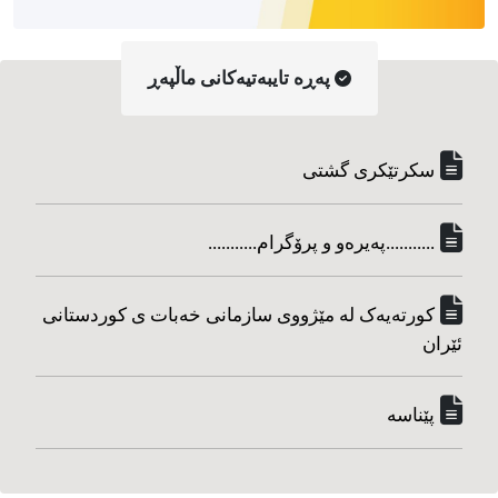
په‌ڕه‌ تایبه‌تیه‌کانی ماڵپه‌ڕ
سکرتێکری گشتی
...........په‌یره‌و و پرۆگرام...........
کورته‌یه‌ک له مێژووی سازمانی خه‌بات ی کوردستانی
ئێران
پێناسه‌