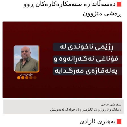
دەسەڵاتدارە ستەمکارەکارەکان ڕوو
ڕەشی مێژوون
شۆرشی حاجی
3 مانگ و 3 ڕۆژ و 23 کاتژمێر و 31 خوله‌ک له‌مه‌وپێش‌
بەهاری ئازادی