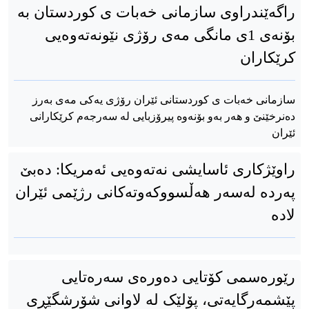
راگەێندراوی سازمانی خەبات ی کوردستان بە
بۆنەی 1ی مانگی مەی رۆژی نێونەتەوەیی
کرێکاران
سازمانی خەبات ی کوردستانی ئێران رۆژی یەکی مەی بەرز
دەنرخێنێ‌ و هەر بەو بۆنەوە پیرۆزبایی لە سەرجەم کرێکارانی
ئێران
راوێژکاری ئاسایشی نەتەوەیی ئەمریکا: دەبێ
پەردە لەسەر هەڵسووکەوتەکانی رژێمی ئێران
لادە
رێورەسمی کۆتایی دەورەی سەرەتایی
پێشمەرگایەتی، پۆلێک لە لاوانی شۆرشگێڕی