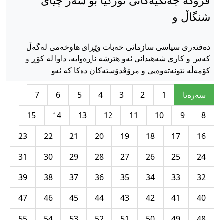
فرۆکه‌ جه‌نگیه‌کانی تورکیا بۆ سه‌ر چیای
شنگاڵ و
ده‌فته‌ری سیاسی سازمانی خه‌بات وێڕای هاوخه‌می له‌گه‌ڵ
کەس و کاری شەهیدانی ئه‌و هێرشه‌ ناڕه‌وایه‌، داوا له‌ کۆڕ و
کۆمەڵە نێونەتەوەیی و مرۆڤدۆستەکان دەکا کە ئەو
سه‌ره‌تا
1
2
3
4
5
6
7
15
14
13
12
11
10
9
8
23
22
21
20
19
18
17
16
31
30
29
28
27
26
25
24
39
38
37
36
35
34
33
32
47
46
45
44
43
42
41
40
55
54
53
52
51
50
49
48