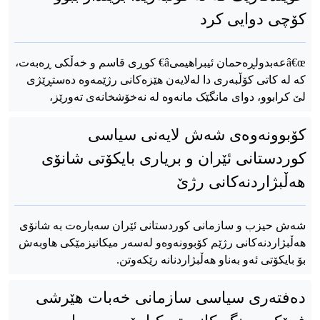
کۆچی دوایی کرد
â€œعەبدولڕەحمان ئیبراهیمیâ€ کوڕی قاسم و خەڵکی ڕەبەت،
کە لە کاتی کۆڵبەری دا لەلایەن هێزەکانی رژێمەوە دەستڕێژی
لێ کرابوو، دوای مانگێک مانەوە لە نەخۆشخانەی تەورێز،
کۆبوونەوەی شەش لایەنی سیاسی
کوردستانی ئێران و بریاری بایکۆتی شانۆی
هەڵبژاردنەکانی رژێ
شەش حیزب و سازمانی کوردستانی ئێران سەبارەت بە شانۆی
هەڵبژاردنەکانی رژێم کۆبوونەوەو لەسەر میکانیزمێکی هاوبەش
بۆ بایکۆتی ئەو بەناو هەڵبژاردنانە رێکەوتن.
ده‌فته‌ری سیاسی سازمانی خه‌بات هێرشی