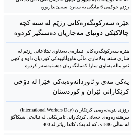
رژێم حوکمی 6 مانگی بە سەردا سەپێ،داربوو،
هێزە سەرکوتگەرەکانی رژێم لە سنە کچە
چالاکێکی دونیای مەجازیان دەستگیر کردوە
هێزە سەرکوتگەرەکانی ئیدارەی بەدناوی ئیتلاعاتی رژێم لە
شاری سنە، پەلاماری ماڵی هاووڵاتییەکی کوردیان داوە و کچی
ئەو ماڵە بەناوی سارا کەمانگەریان دەستبەسەر کردوە
یەکی مەی و ئاوردانەوەیەکی خێرا لە دۆخی
کرێکارانی ئێران و کوردستان
رۆژی نێونەتەوەیی کرێکاران (International Workers Day)
بیرهێنەرەوەی خەباتی کرێکارانی ئامریکایی لە ئیالەتی شیکاگۆ
لە ساڵی 1886ه، کە لە یەک کاتدا زیاتر لە 400