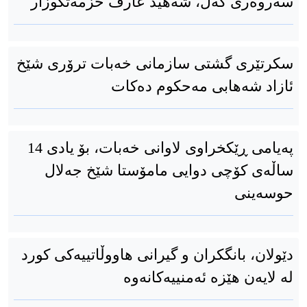
سەروەری گەل، شەهید عارف خزمەتگوزار
سكرتێری گشتی سازمانی خەبات ترۆری شێخ
ئازاد شەهابی مەحكوم دەكات
پەیامی ڕێکخراوی لاوانی خەبات، بۆ یادی 14
ساڵەی کۆچی دوایی مامۆستا شێخ جەلال
حوسەینی
دێولان، بانگکران و گیرانی هاووڵاتییەکی کورد
لە لایەن هێزە ئەمنییەکانەوە