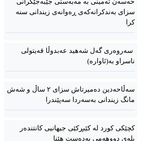
حەسەن ئەمینی بە مەبەستی جێبەجێکرانی
سزای بەندکرانەکەی ڕەوانەی زیندانی سنە
کرا
سەروەری گەل شەهید عەبدوڵا قەیتولی
ناسراو بە(ئاوارە)
سەڵاحەدین دەمیرتاش سزای ۲ ساڵ و شەش
مانگ زیندانی بەسەردا سەپێندرا
کچێکی کورد لە کێبڕکێی جیهانیی کانتندەر
پلەی دووهەمی بەدەست هێنا