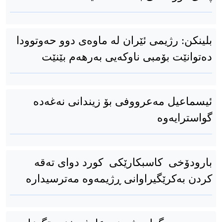
بلینکن: رژیمی ئێران لە ماوەی دوو حەوتوودا
دەتوانێت بۆمبی ناوکەیی بەرهەم بێنێت
ئیسماعیل مەعرووفی بۆ زیندانی نەغەدە
گواسترایەوە
بارودۆخی کاسبکارێکی کورد دوای تەقە
کردن بەکرێگیراوانی ڕژیمەوە مەترسیدارە