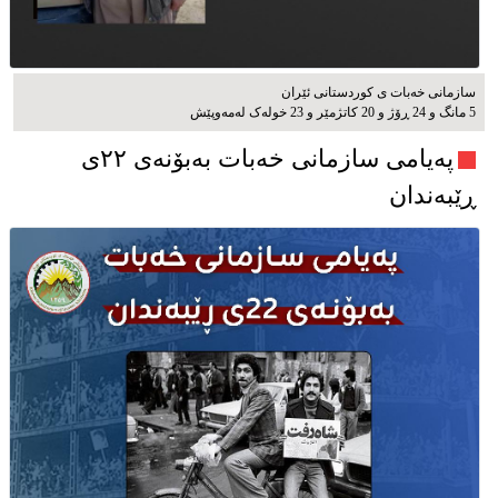
سازمانی خەبات ی كوردستانی ئێران
5 مانگ و 24 ڕۆژ و 20 کاتژمێر و 23 خوله‌ک له‌مه‌وپێش‌
پەیامی سازمانی خەبات بەبۆنەی ۲۲ی
ڕێبەندان