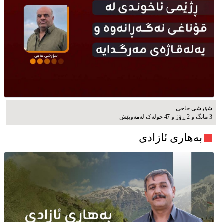
شۆرشی حاجی
3 مانگ و 2 ڕۆژ و 47 خوله‌ک له‌مه‌وپێش‌
بەهاری ئازادی