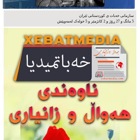
سازمانی خەبات ی كوردستانی ئێران
5 مانگ و 27 ڕۆژ و 2 کاتژمێر و 5 خوله‌ک له‌مه‌وپێش‌