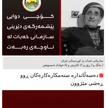
سازمانی خەبات ی كوردستانی ئێران
2 مانگ و 3 ڕۆژ و 21 کاتژمێر و 42 خوله‌ک له‌مه‌وپێش‌
دەسەڵاتدارە ستەمکارەکارەکان ڕوو
ڕەشی مێژوون