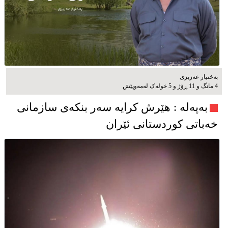
بەختیار عەزیزی
4 مانگ و 11 ڕۆژ و 5 خوله‌ک له‌مه‌وپێش‌
به‌په‌له‌ : هێرش کرایە سەر بنکەی سازمانی
خەباتی کوردستانی ئێران