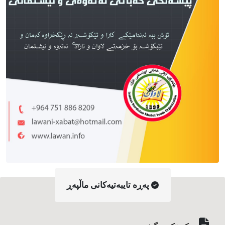
په‌ڕه‌ تایبه‌تیه‌کانی ماڵپه‌ڕ