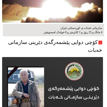
سازمانی خەبات ی کوردستانی ئێران
4 مانگ و 25 ڕۆژ و 1 کاتژمێر و 6 خوله‌ک له‌مه‌وپێش‌
کۆچی دوایی پێشمەرگەی دێرینی سازمانی
خەبات