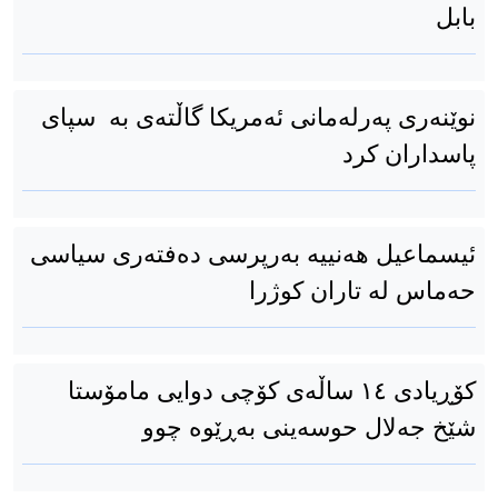
بابل
‎نوێنەری پەرلەمانی ئەمریکا گاڵتەی بە سپای
پاسداران کرد
ئیسماعیل هەنییە بەرپرسی دەفتەری سیاسی
حەماس لە تاران کوژرا
کۆڕیادی ١٤ ساڵەی کۆچی دوایی مامۆستا
شێخ جەلال حوسەینی بەڕێوە چوو