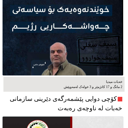
خەبات میدیا
2 مانگ و 17 کاتژمێر و 3 خوله‌ک له‌مه‌وپێش‌
کۆچی دوایی پێشمەرگەی دێرینی سازمانی
خەبات لە ناوچەی رەبەت