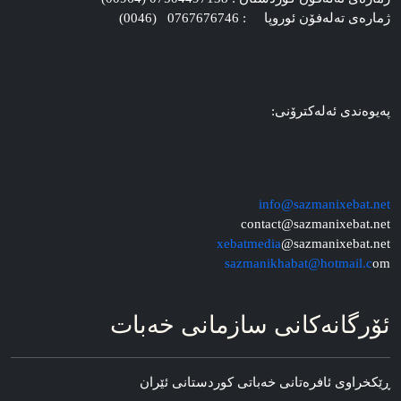
ژماره‌ی ته‌له‌فۆن ئوروپا : 0767676746 (0046)
په‌یوه‌ندی ئه‌له‌کترۆنی:
info@sazmanixebat.net
contact@sazmanixebat.net
xebatmedia
@sazmanixebat.net
sazmanikhabat@hotmail.c
om
ئۆرگانه‌کانی سازمانی خه‌بات
ڕێکخراوی ئافره‌تانی خه‌باتی کوردستانی ئێران