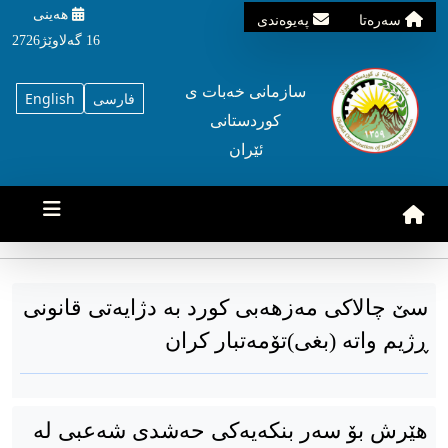
هه‌ینی
سه‌ره‌تا
په‌یوه‌ندی
16 گه‌لاوێژ2726
سازمانی خه‌بات ی
فارسی
English
کوردستانی
ئێران
سێ چالاکی مەزهەبی کورد بە دژایەتی قانونی
ڕژیم واتە (بغی)تۆمەتبار کران
هێرش بۆ سەر بنكەیەكی حەشدی شەعبی لە