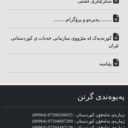
سکرتێکری گشتی
...........په‌یره‌و و پرۆگرام...........
کورته‌یه‌ک له مێژووی سازمانی خه‌بات ی کوردستانی
ئێران
پێناسه‌
په‌یوه‌ندی گرتن
ژماره‌ی ته‌له‌فۆن کوردستان : 07506206655 (00964)
ژماره‌ی ته‌له‌فۆن کوردستان : 07504687209 (00964)
ژماره‌ی ته‌له‌فۆن کوردستان : 07504497138 (00964)