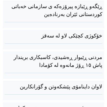
ڕێگەو ڕێبازە پیرۆزەکە ی سازمانی خەباتی
کوردستانی ئێران به‌رناده‌ین
خۆکوژی کچێکی لاو لە سەقز
مردنی ڕێبوار ڕەشیدی، کاسبکاری بریندار
پاش ١٥ ڕۆژ مانەوە لە کۆمادا
لاوان داینامۆی پێشکەوتن و گۆرانکارین