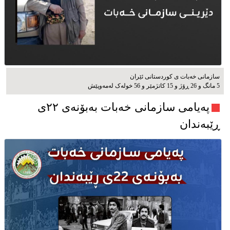
سازمانی خەبات ی كوردستانی ئێران
5 مانگ و 26 ڕۆژ و 15 کاتژمێر و 56 خوله‌ک له‌مه‌وپێش‌
پەیامی سازمانی خەبات بەبۆنەی ۲۲ی
ڕێبەندان