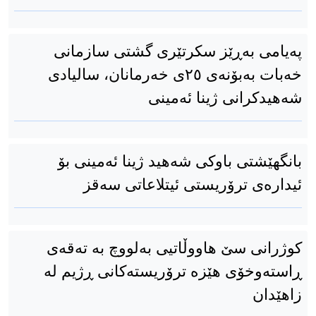
پەیامی بەڕێز سکرتێری گشتی سازمانی
خەبات بەبۆنەی ٢٥ی خەرمانان، سالیادی
شەهیدکرانی ژینا ئەمینی
بانگهێشتی باوکی شەهید ژینا ئەمینی بۆ
ئیدارەی ترۆریستی ئیتلاعاتی سەقز
كوژرانی سێ هاووڵاتیی بەلووچ بە تەقەی
ڕاستەوخۆی هێزە ترۆریستەکانی ڕژیم لە
زاهێدان