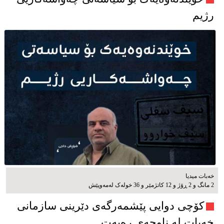
رژیم
خەبات میدیا
2 مانگ و 2 ڕۆژ و 12 کاتژمێر و 36 خوله‌ک له‌مه‌وپێش‌
کۆچی دوایی پێشمەرگەی دێرینی سازمانی
خەبات لە ناوچەی رەبەت