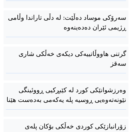
سەرۆکی موساد دەڵێت: لە دڵی تاراندا وڵامی
ڕژیمی ئێران دەدەینەوە
گرتنی هاووڵاتییەکی دیکەی خەڵکی شاری
سەقز
وەرزشوانێکی کورد لە کێبڕکیی ڕووئینگی
نێونەتەوەیی ڕوسیە پلە یەکەمی بەدەست هێنا
زۆرانبازێکی کوردی خەڵکی بۆکان پلەی