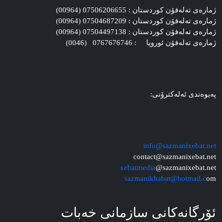
ژماره‌ی ته‌له‌فۆن کوردستان : 07506206655 (00964)
ژماره‌ی ته‌له‌فۆن کوردستان : 07504687209 (00964)
ژماره‌ی ته‌له‌فۆن کوردستان : 07504497138 (00964)
ژماره‌ی ته‌له‌فۆن ئوروپا : 0767676746 (0046)
په‌یوه‌ندی ئه‌له‌کترۆنی:
info@sazmanixebat.net
contact@sazmanixebat.net
xebatmedia
@sazmanixebat.net
sazmanikhabat@hotmail.c
om
ئۆرگانه‌کانی سازمانی خه‌بات