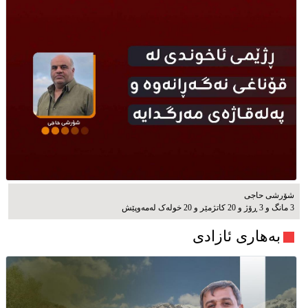
شۆرشی حاجی
3 مانگ و 3 ڕۆژ و 20 کاتژمێر و 20 خوله‌ک له‌مه‌وپێش‌
بەهاری ئازادی