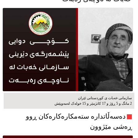
سازمانی خەبات ی كوردستانی ئێران
2 مانگ و 5 ڕۆژ و 17 کاتژمێر و 15 خوله‌ک له‌مه‌وپێش‌
دەسەڵاتدارە ستەمکارەکارەکان ڕوو
ڕەشی مێژوون