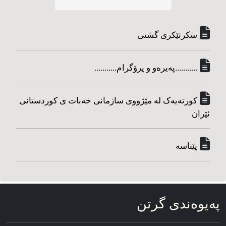
سکرتێکری گشتی
...........په‌یره‌و و پرۆگرام...........
کورته‌یه‌ک له مێژووی سازمانی خه‌بات ی کوردستانی
ئێران
پێناسه‌
په‌یوه‌ندی گرتن