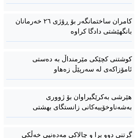
كامران ساختمانگەر بۆ ڕۆژی ٢٦ خەرمانان
بانگهێشتی دادگا كراوە
کوشتنی کچێکی مێرمنداڵ بە دەستی
ئامۆزاکەی لە سەرپێڵ زەهاو
هێرشی بەکرێگیراوان بۆ ژووری
بەشەناوخۆییەكانی زانستگای بهشتی
گرتنی دوو برا و چالاكی مەدەنیی خەڵکی