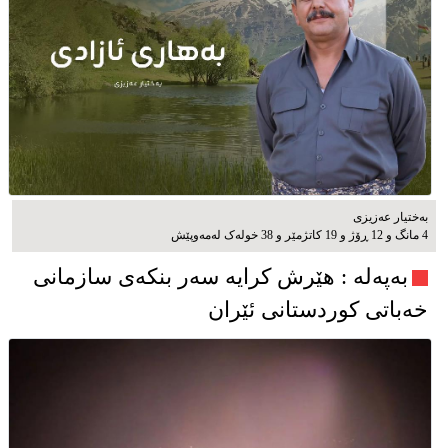
بەختیار عەزیزی
4 مانگ و 12 ڕۆژ و 19 کاتژمێر و 38 خوله‌ک له‌مه‌وپێش‌
به‌په‌له‌ : هێرش کرایە سەر بنکەی سازمانی
خەباتی کوردستانی ئێران