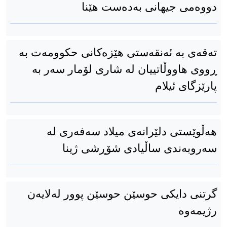
دووەمی جیهانی بەدەست هێنا
تەقەی بە ئەنقەستی هێزەکانی حکوومەت بە
ڕووی هاووڵاتییان لە شاری لۆمار سەر بە
پارێزگای ئیلام
هەڵوێستی دلێرانەی میلاد سەفەری لە
سەروبەندی ساڵیادی شۆڕشی ژینا
گرتنی دایكی حوسێن حوسێن پوور لەلایەن
رژیمەوە