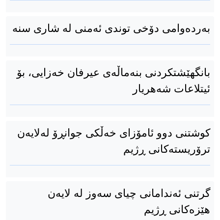
بەردەوامی دۆخی توندی ئەمنی له‌ شاری سنە
بانگهێشتکردنی بنەماڵەی عیرفان خەزایی، بۆ
ئیتلاعات شەهریار
کوشتنی دوو ئامۆزای خەڵكی جوانڕۆ لەلایەن
ترۆریستەکانی ڕژیم
گرتنی ئەندامانی چیای سەوز لە لایەن
هێزەکانی ڕژیم