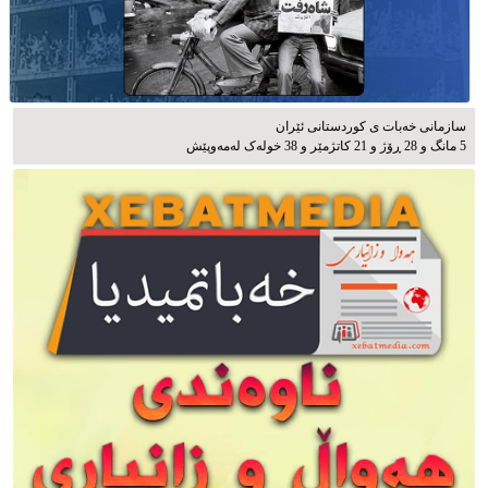
سازمانی خەبات ی كوردستانی ئێران
5 مانگ و 28 ڕۆژ و 21 کاتژمێر و 38 خوله‌ک له‌مه‌وپێش‌