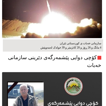
سازمانی خەبات ی کوردستانی ئێران
4 مانگ و 26 ڕۆژ و 20 کاتژمێر و 39 خوله‌ک له‌مه‌وپێش‌
کۆچی دوایی پێشمەرگەی دێرینی سازمانی
خەبات