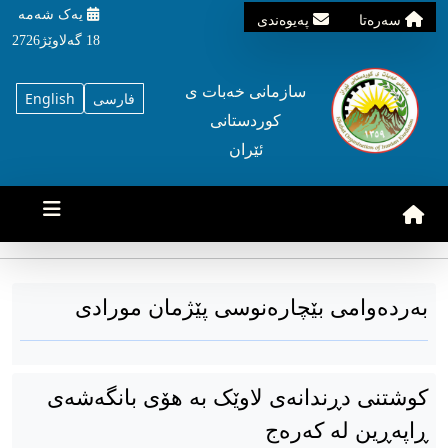
یه‌ک شه‌مه‌
سه‌ره‌تا
په‌یوه‌ندی
18 گه‌لاوێژ2726
سازمانی خه‌بات ی
فارسی
English
کوردستانی
ئێران
بەردەوامی بێچارەنوسی پێژمان مورادی
کوشتنی دڕندانەی لاوێک بە هۆی بانگەشەی
ڕاپەڕین لە کەرەج