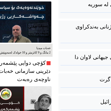
 لە سوریە
نانی بەندکراوی
خەبات میدیا
2 مانگ و 9 کاتژمێر و 10 خوله‌ک له‌مه‌وپێش‌
جیهانی لاوان دا
کۆچی دوایی پێشمەر
دێرینی سازمانی خەبات
ناوچەی رەبەت
 گرت
ائیل