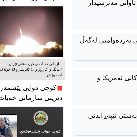
 تاوانی مەترسیدار
ی بەردەوامیی لەگەڵ
سازمانی خەبات ی کوردستانی ئێران
4 مانگ و 24 ڕۆژ و 17 کاتژمێر و 13 خوله‌ک
له‌مه‌وپێش‌
انی ئەمریکا و
کۆچی دوایی پێشمەر
دێرینی سازمانی خەبا
ەستی تێپەڕاندنی