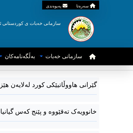
سه‌ره‌تا
په‌یوه‌ندی
سازمانی خه‌بات ی
کوردستانی
ئ
سازمانی خه‌بات
به‌ڵگه‌نامه‌کان
گێرانی هاووڵاتیێکی کورد لەلایەن هێزە
خانوویەک تەقێووە و پێنج کەس گیانیا