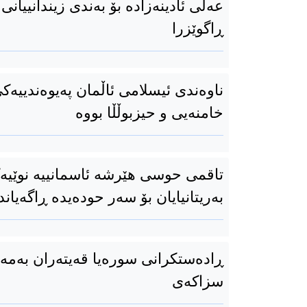
عەلی ئادینەزادە بۆ بەندی زیندانییانی
ڕاگوێزرا
ناوەندی ئیسلامی ئاڵمان پەیوەندییەک
خامنەیی و حیزبوڵڵا بووە
تاقمی حوسی هێرشە ئاسمانییە نوێیەک
بەریتانیایان بۆ سەر حودەیدە ڕاگەیاند
ڕادەستکرانی سورەیا قەیتەران بەمەب
سزاکەی