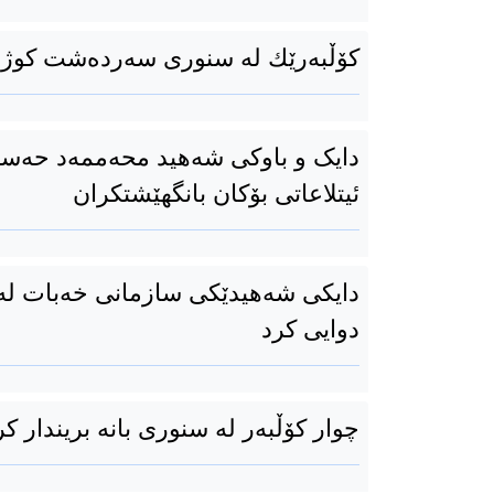
كۆڵبەرێك لە سنوری سەردەشت کوژر
دایک و باوکی شەهید محەممەد حەسەن
ئیتلاعاتی بۆكان بانگهێشتکران
دایکی شەهیدێکی سازمانی خەبات لە
دوایی کرد
چوار کۆڵبەر لە سنوری بانە بریندار ک