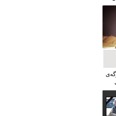
گەی
ت