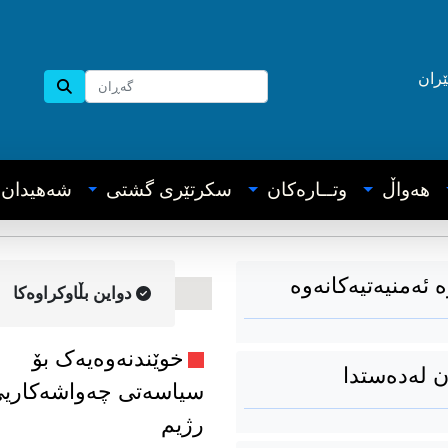
ێران
هه‌واڵ
وتــاره‌کان
سکرتێری گشتی
شه‌هیدان
 ئەمنیەتیەکانەوە
دواین بڵاوکراوه‌کا
خوێندنەوەیەک بۆ
ن لەدەستدا
سیاسەتی چەواشەکاری
رژیم