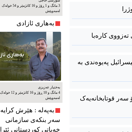
شۆرشی حاجی
3 مانگ و 1 ڕۆژ و 16 کاتژمێر و 54 خوله‌ک
ژرا
له‌مه‌وپێش‌
بەهاری ئازادی
تەزووی کارەبا
سرائیل پەیوەندی بە
بەختیار عەزیزی
4 مانگ و 10 ڕۆژ و 16 کاتژمێر و 12 خوله‌ک
 سەر قوتابخانەیەک
له‌مه‌وپێش‌
به‌په‌له‌ : هێرش کرایە
سەر بنکەی سازمانی
خەباتی کوردستانی ئێرا