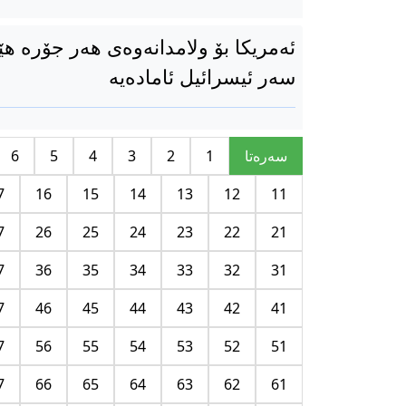
ئەمریکا بۆ ولامدانەوەی هەر جۆرە ه
سەر ئیسرائیل ئامادەیە
سه‌ره‌تا
1
2
3
4
5
6
7
16
15
14
13
12
11
7
26
25
24
23
22
21
7
36
35
34
33
32
31
7
46
45
44
43
42
41
7
56
55
54
53
52
51
7
66
65
64
63
62
61