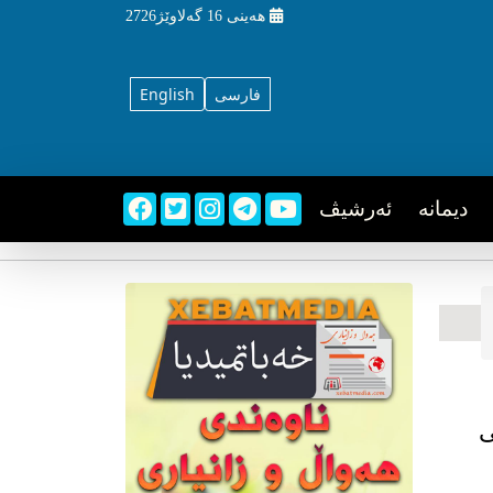
هه‌ینی
16 گه‌لاوێژ2726
فارسی
English
دیمانه
ئه‌رشیڤ
ی