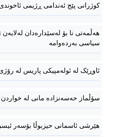
کوژرانی پێج ئەندامی ڕژیمی ئاخوندی
هەڵمەتی نا بۆ لەسێدارەدان لەلایەن ژ
سیاسی بەردەوامە
ئاوڕێک لە ئولەمپیکی پاریس لە رۆژی 
سۆڵماز حەسەنزادە مانی لە خواردن
هێرشی ئاسمانی حیزبوڵا بۆسەر ئیسر