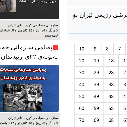
ێرشی رژیمی ئێران بۆ
سازمانی خەبات ی كوردستانی ئێران
5 مانگ و 24 ڕۆژ و 12 کاتژمێر و 30 خوله‌ک
له‌مه‌وپێش‌
پەیامی سازمانی خەب
10
9
8
7
بەبۆنەی ۲۲ی ڕێبەندان
20
19
18
1
30
29
28
2
40
39
38
3
50
49
48
4
60
59
58
5
سازمانی خەبات ی كوردستانی ئێران
70
69
68
6
5 مانگ و 26 ڕۆژ و 18 کاتژمێر و 12 خوله‌ک