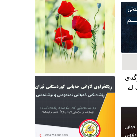
گەی
 لە