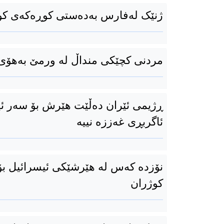
ژنێک لەفارس بەدەستی کوڕەکەی کو
مردنی کچێکی منداڵ لە ورمێ بەهۆی 
ڕژیمی ئێران دەڵێت هێرش بۆ سەر ئی
ئاگربڕی غەززە نییە
نۆزدە کەس لە هێرشێکی ئیسرائیل بۆ
کوژران