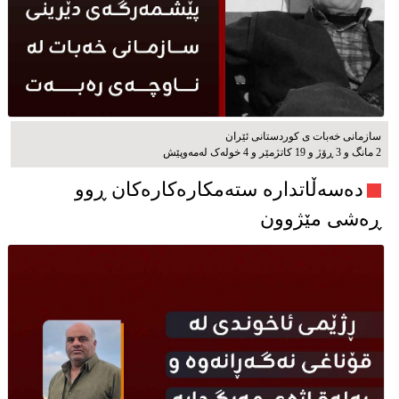
سازمانی خەبات ی كوردستانی ئێران
2 مانگ و 3 ڕۆژ و 19 کاتژمێر و 4 خوله‌ک له‌مه‌وپێش‌
دەسەڵاتدارە ستەمکارەکارەکان ڕوو
ڕەشی مێژوون