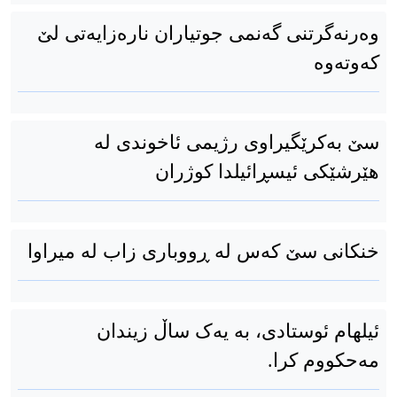
وەرنەگرتنی گەنمی جوتیاران نارەزایەتی لێ
کەوتەوە
سێ بەکرێگیراوی رژیمی ئاخوندی لە
هێرشێكی ئیسڕائیلدا کوژران
خنكانی سێ کەس لە ڕووباری زاب لە میراوا
ئیلهام ئوستادی، بە یەک ساڵ زیندان
مەحکووم کرا.