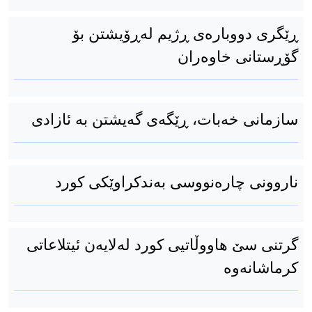
ڕێگری دووبارەی ڕژیم لەڕۆیشتن بۆ
گۆڕستانی خاوەران
سازمانی خەبات، ڕێگەی گەیشتن بە ئازادی
ناروونی چارەنووسی بەندکراوێکی کورد
گرتنی سێ هاووڵاتیی کورد لەلایەن ئیتلاعاتی
کرماشانەوە