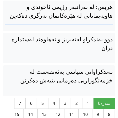
هریس: لە بەرانبەر رژیمی ئاخوندی و
هاوپەیمانانی لە هێزەکانمان بەرگری دەکەین
دوو بەندکراو لەتەبریز و نەهاوەند لەسێدارە
دران
بەندکراوانی سیاسی بەئەنقەست لە
خزمەتگوزاریی دەرمانی بێبەش دەکرێن
سه‌ره‌تا
1
2
3
4
5
6
7
15
14
13
12
11
10
9
8