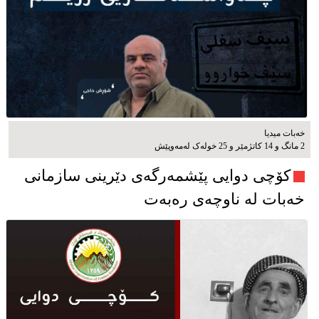
خەبات میدیا
2 مانگ و 14 کاتژمێر و 25 خوله‌ک له‌مه‌وپێش‌
کۆچی دوایی پێشمەرگەی دێرینی سازمانی
خەبات لە ناوچەی رەبەت