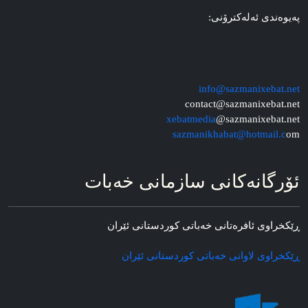
په‌یوه‌ندی ئه‌له‌کترۆنی:
info@sazmanixebat.net
contact@sazmanixebat.net
xebatmedia
@sazmanixebat.net
sazmanikhabat@hotmail.c
om
ئۆرگانه‌کانی سازمانی خه‌بات
ڕێکخراوی ئافره‌تانی خه‌باتی کوردستانی ئێران
ڕێکخراوی لاوانی خه‌باتی کوردستانی ئێران