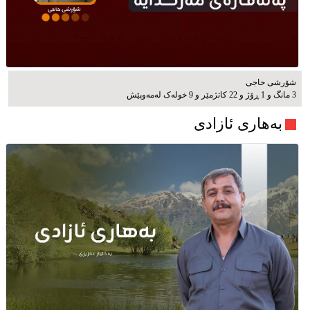
شۆرشی حاجی
3 مانگ و 1 ڕۆژ و 22 کاتژمێر و 9 خوله‌ک له‌مه‌وپێش‌
بەهاری ئازادی