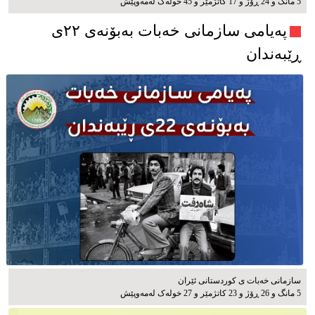
5 مانگ و 24 ڕۆژ و 17 کاتژمێر و 45 خوله‌ک له‌مه‌وپێش‌
پەیامی سازمانی خەبات بەبۆنەی ۲۲ی
ڕێبەندان
سازمانی خەبات ی كوردستانی ئێران
5 مانگ و 26 ڕۆژ و 23 کاتژمێر و 27 خوله‌ک له‌مه‌وپێش‌