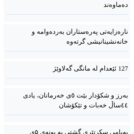
دەماوەند
نارەزایەتی پەرەستاران بەردەوامە و
خانەنشینانیشی گرتەوە
127 ئێعدام لە مانگی گەلاوێژ
به‌رز و شکۆدار بێت ٥ی خه‌رمانان، یادی
٤٤ساڵ خەبات و تێکۆشان
پەیامی سکرتێری گشتی بە بونەی ۵ی