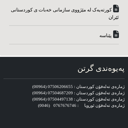
کورته‌یه‌ک له مێژووی سازمانی خه‌بات ی کوردستانی
ئێران
پێناسه‌
په‌یوه‌ندی گرتن
ژماره‌ی ته‌له‌فۆن کوردستان : 07506206655 (00964)
ژماره‌ی ته‌له‌فۆن کوردستان : 07504687209 (00964)
ژماره‌ی ته‌له‌فۆن کوردستان : 07504497138 (00964)
ژماره‌ی ته‌له‌فۆن ئوروپا : 0767676746 (0046)