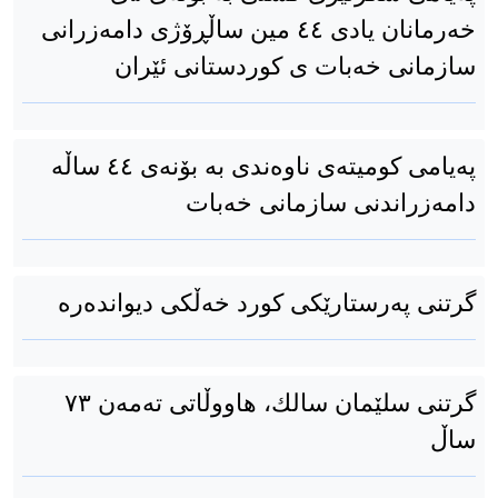
خەرمانان یادی ٤٤ مین ساڵڕۆژی دامەزرانی
سازمانی خەبات ی كوردستانی ئێران
پەیامی کومیته‌ی ناوه‌ندی بە بۆنەی ٤٤ ساڵە
دامەزراندنی سازمانی خەبات
گرتنی پەرستارێکی کورد خەڵکی دیواندەرە
گرتنی سلێمان سالك، هاووڵاتی تەمەن ٧٣
ساڵ