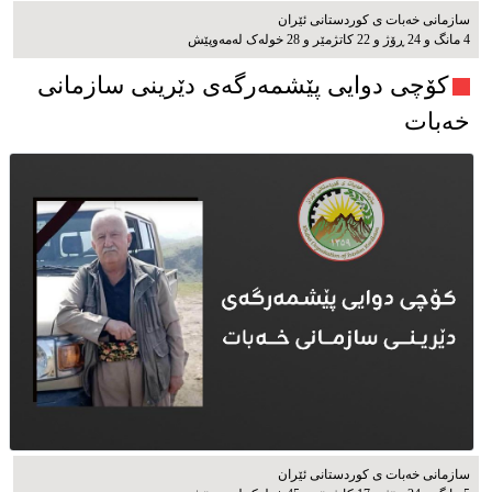
سازمانی خەبات ی کوردستانی ئێران
4 مانگ و 24 ڕۆژ و 22 کاتژمێر و 28 خوله‌ک له‌مه‌وپێش‌
کۆچی دوایی پێشمەرگەی دێرینی سازمانی
خەبات
سازمانی خەبات ی كوردستانی ئێران