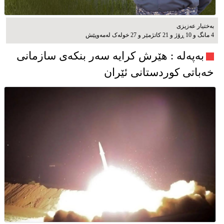
بەختیار عەزیزی
4 مانگ و 10 ڕۆژ و 21 کاتژمێر و 27 خوله‌ک له‌مه‌وپێش‌
به‌په‌له‌ : هێرش کرایە سەر بنکەی سازمانی
خەباتی کوردستانی ئێران