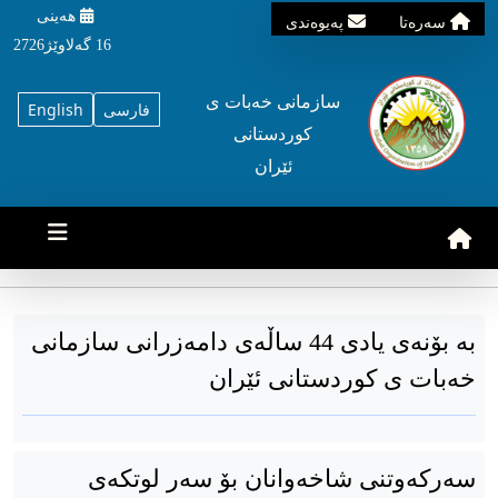
هه‌ینی
سه‌ره‌تا
په‌یوه‌ندی
16 گه‌لاوێژ2726
سازمانی خه‌بات ی
فارسی
English
کوردستانی
ئێران
بە بۆنەی یادی 44 ساڵەی دامەزرانی سازمانی
خەبات ی كوردستانی ئێران
سەركەوتنی شاخەوانان بۆ سەر لوتكەی