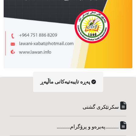
په‌ڕه‌ تایبه‌تیه‌کانی ماڵپه‌ڕ
سکرتێکری گشتی
...........په‌یره‌و و پرۆگرام...........