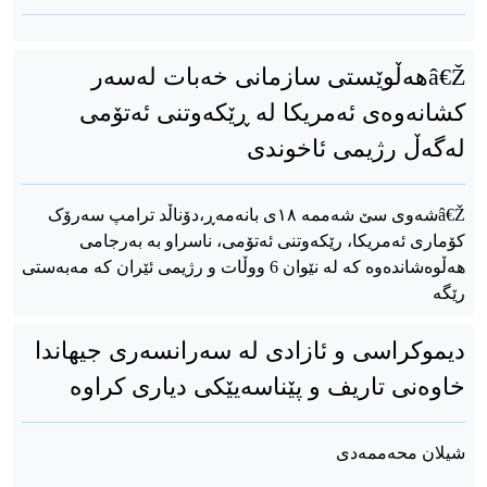
â€Žهەڵوێستی سازمانی خەبات لەسەر
کشانەوەی ئەمریکا لە ڕێکەوتنی ئەتۆمی
لەگەڵ رژیمی ئاخوندی
â€Žشەوی سێ شەممە ۱۸ی بانەمەڕ،دۆناڵد ترامپ سەرۆک
کۆماری ئەمریکا، رێکەوتنی ئەتۆمی، ناسراو بە بەرجامی
هەڵوەشاندەوە کە لە نێوان 6 ووڵات و رژیمی ئێران کە مەبەستی
رێگە
دیموکراسی و ئازادی لە سەرانسەری جیهاندا
خاوەنی تاریف و پێناسەیێکی دیاری کراوە
شیلان محەممەدی