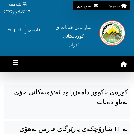
شه‌ممه‌
سه‌ره‌تا
په‌یوه‌ندی
17 گه‌لاوێژ2726
سازمانی خه‌بات ی
فارسی
English
کوردستانی
ئێران
کورەی باکوور دامەزراوە ئەتۆمیەکانی خۆی
لەناو دەبات
لە 11 شارۆچکەی پارێزگای فارس بەهۆی