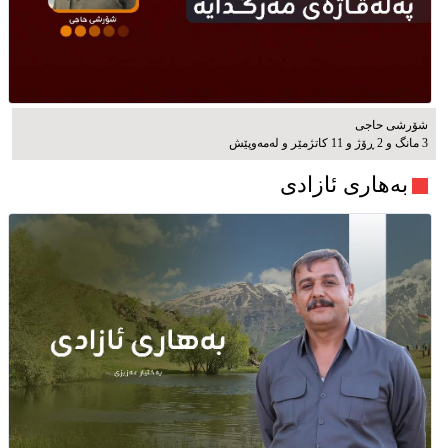
شۆرشی حاجی
3 مانگ و 2 ڕۆژ و 11 کاتژمێر و له‌مه‌وپێش‌
بەهاری ئازادی