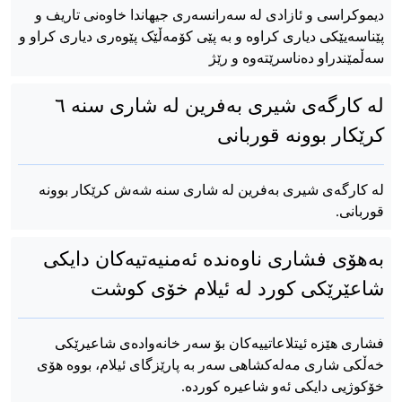
دیموکراسی و ئازادی لە سەرانسەری جیهاندا خاوەنی تاریف و
پێناسەیێکی دیاری کراوە و بە پێی کۆمەڵێک پێوەری دیاری کراو و
سەڵمێندراو دەناسرێتەوە و رێژ
لە کارگەی شیری بەفرین لە شاری سنە ٦
کرێکار بوونە قوربانی
لە کارگەی شیری بەفرین لە شاری سنە شەش کرێکار بوونە
قوربانی.
بەهۆی فشاری ناوەندە ئەمنیەتیەکان دایکی
شاعێرێکی کورد لە ئیلام خۆی کوشت
فشاری هێزە ئیتلاعاتییەکان بۆ سەر خانەوادەی شاعیرێکی
خەڵکی شاری مەلەکشاهی سەر بە پارێزگای ئیلام، بووە هۆی
خۆکوژیی دایکی ئەو شاعیرە کوردە.