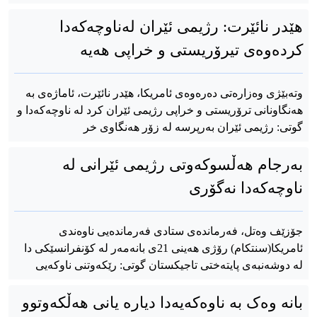
هێدر نائێرت: رژیمی ئێران لەناوچەکەدا
کردەوەی تیرۆریستی و خراپی هەیە
وتەبێژی وەزارەتی دەرەوەی ئامریکا، هێدر نائێرت، ئاماژەی بە
هەنگاونانی ترۆریستی و خراپی رژیمی ئێران کرد لە ناوچەکەدا و
گوتی: رژیمی ئێران بەرپرسە لە زۆر هەنگاوی خر
بەرجام هەڵسوکەوتی رژیمی ئێرانی لە
ناوچەکەدا نەگۆری
جۆزێف وەتل، فەرماندەی ستادی فەرماندەیی ناوەندی
ئامریکا(سنتکام) رۆژی هەینی 21ی بانەمەر لە کۆنفرانسێکی دا
لە دوشەنبەی پایتەختی تاجیکستان گوتی: رێکەوتنی ناوکەیی
بانە وەک بە ناوەکەیەدا دیارە یانی هەڵکەوتوو