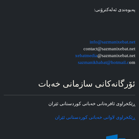
په‌یوه‌ندی ئه‌له‌کترۆنی:
info@sazmanixebat.net
contact@sazmanixebat.net
xebatmedia
@sazmanixebat.net
sazmanikhabat@hotmail.c
om
ئۆرگانه‌کانی سازمانی خه‌بات
ڕێکخراوی ئافره‌تانی خه‌باتی کوردستانی ئێران
ڕێکخراوی لاوانی خه‌باتی کوردستانی ئێران