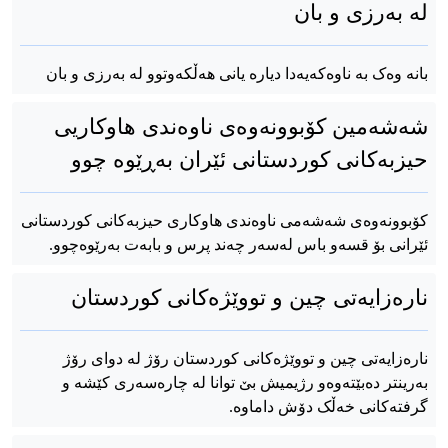
له بەرزی و بان
بانە وەک بە ناوەکەیەدا دیارە یانی هەڵکەوتوو له بەرزی و بان
شەشەمین کۆبوونەوەی ناوەندی هاوکاریی
حیزبەکانی کوردستانی ئێران بەڕێوە چوو
کۆبوونەوەی شەشەمی ناوەندی هاوکاری حیزبەکانی کوردستانی
ئێرانی بۆ قسەو باس لەسەر چەند پرس و بابەت بەرێوەچوو.
نارەزایەتی چین و تووێژەکانی کوردستان
نارەزایەتی چین و تووێژەکانی کوردستان رۆژ لە دوای رۆژ
بەرینتر دەبێتەوەو رژیمیش بێ توانا لە چارەسەری کێشە و
گرفتەکانی خەڵک دۆش داماوە.