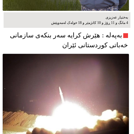
بەختیار عەزیزی
4 مانگ و 11 ڕۆژ و 10 کاتژمێر و 18 خوله‌ک له‌مه‌وپێش‌
به‌په‌له‌ : هێرش کرایە سەر بنکەی سازمانی
خەباتی کوردستانی ئێران