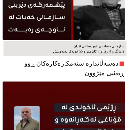
سازمانی خەبات ی كوردستانی ئێران
2 مانگ و 4 ڕۆژ و 7 کاتژمێر و 55 خوله‌ک له‌مه‌وپێش‌
دەسەڵاتدارە ستەمکارەکارەکان ڕوو
ڕەشی مێژوون