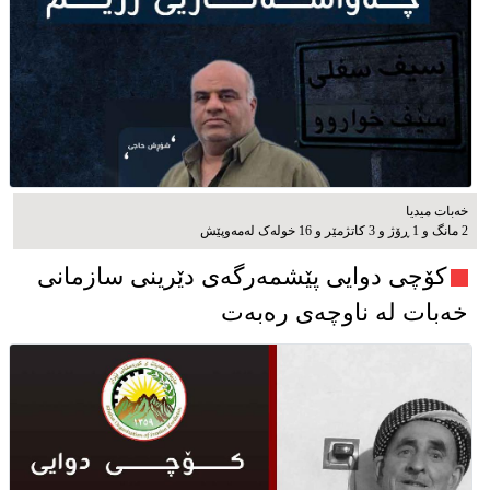
خەبات میدیا
2 مانگ و 1 ڕۆژ و 3 کاتژمێر و 16 خوله‌ک له‌مه‌وپێش‌
کۆچی دوایی پێشمەرگەی دێرینی سازمانی
خەبات لە ناوچەی رەبەت