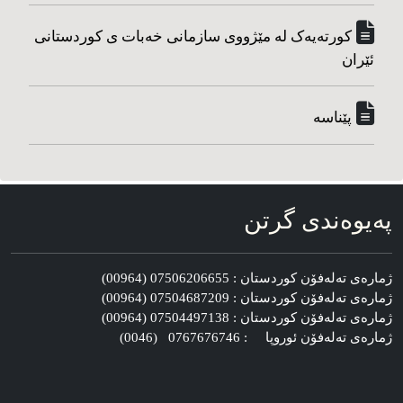
کورته‌یه‌ک له مێژووی سازمانی خه‌بات ی کوردستانی
ئێران
پێناسه‌
په‌یوه‌ندی گرتن
ژماره‌ی ته‌له‌فۆن کوردستان : 07506206655 (00964)
ژماره‌ی ته‌له‌فۆن کوردستان : 07504687209 (00964)
ژماره‌ی ته‌له‌فۆن کوردستان : 07504497138 (00964)
ژماره‌ی ته‌له‌فۆن ئوروپا : 0767676746 (0046)