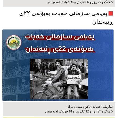
5 مانگ و 25 ڕۆژ و 6 کاتژمێر و 36 خوله‌ک له‌مه‌وپێش‌
پەیامی سازمانی خەبات بەبۆنەی ۲۲ی
ڕێبەندان
سازمانی خەبات ی كوردستانی ئێران
5 مانگ و 27 ڕۆژ و 12 کاتژمێر و 18 خوله‌ک له‌مه‌وپێش‌