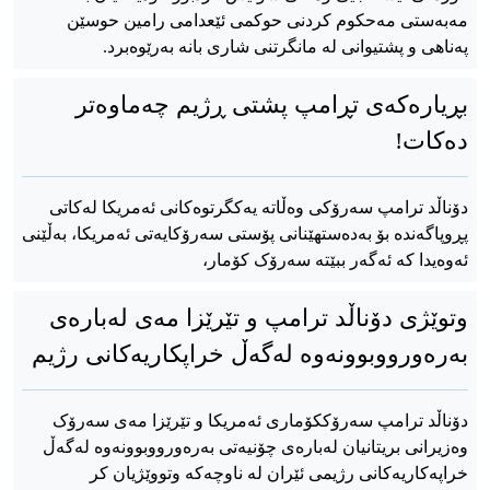
مەبەستی مەحکوم کردنی حوکمی ئێعدامی رامین حوسێن
پەناهی و پشتیوانی لە مانگرتنی شاری بانە بەرێوەبرد.
بڕیارەکەی تڕامپ پشتی ڕژیم چەماوەتر
دەکات!
دۆناڵد ترامپ سەرۆکی وەڵاتە یەکگرتوەکانی ئەمریکا لەکاتی
پڕوپاگەندە بۆ بەدەستهێنانی پۆستی سەرۆکایەتی ئەمریکا، بەڵێنی
ئەوەیدا کە ئەگەر ببێتە سەرۆک کۆمار،
وتوێژی دۆناڵد ترامپ و تێرێزا مەی لەبارەی
بەرەورووبوونەوە لەگەڵ خراپکاریەکانی رژیم
دۆناڵد ترامپ سەرۆککۆماری ئەمریکا و تێرێزا مەی سەرۆک
وەزیرانی بریتانیان لەبارەی چۆنیەتی بەرەورووبوونەوە لەگەڵ
خراپەکاریەکانی رژیمی ئێران لە ناوچەکە وتووێژیان کر