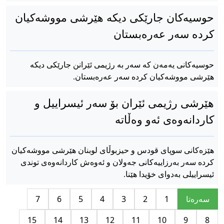
حوسیەکان جارێکی دیکە هێرشی مووشەکیان
کردە سەر عەرەبستان
حوسیەکانی یەمەن کە سەر بە رژیمی ئێرانن جارێکی دیکە
هێرشی مووشەکیان کردە سەر عەرەبستان.
هێرشی رژیمی ئێران بۆ سەر ئیسراییل و
کاردانەوەی ئەو وەڵاتە
هێزەکانی سوپای قودس و حیزبوڵای لوبنان هێرشی مووشەکیان
کردە سەر بەرزاییەکانی جەولان و ئەوەش کاردانەوەی توندی
ئیسراییلی بەدوای خۆیدا هێنا.
سه‌ره‌تا
1
2
3
4
5
6
7
15
14
13
12
11
10
9
8