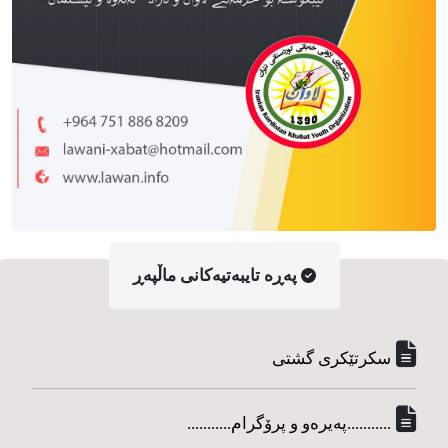
په‌ڕه‌ تایبه‌تیه‌کانی ماڵپه‌ڕ
سکرتێکری گشتی
...........په‌یره‌و و پرۆگرام...........