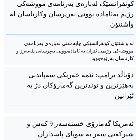
کونفرانسێک لەبارەی بەرنامەی مووشەکی
رژیم بەئامادە بوونی بەرپرسان وکارناسان لە
واشنتۆن
لە واشنتۆن کونفرانسێکی چاپەمەنی لەبارەی بەرنامەی
مووشەکی رژیمی ئێران بە ئامادەبوونی بەپرسانی پلەبەرز و
کارناسان بەرێوەچوو.
دۆناڵد ترامپ: ئێمە خەریکی سەپاندنی
بەهێزترین و توندترین گەمارۆکان دژ بە
ئێرانین
ئەمریکا گەمارۆی خستەسەر 9 کەس و
شیرکەتی سەر بە سوپای پاسداران