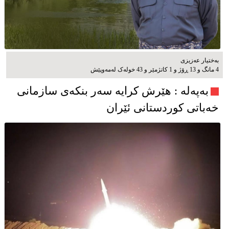
بەختیار عەزیزی
4 مانگ و 13 ڕۆژ و 1 کاتژمێر و 43 خوله‌ک له‌مه‌وپێش‌
به‌په‌له‌ : هێرش کرایە سەر بنکەی سازمانی
خەباتی کوردستانی ئێران