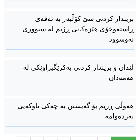
بریندار کردنی سێ کۆڵبەر بە تەقەی
ڕاستەوخۆی هێزەکانی ڕژیم لە سنووری
نەوسوود
لێدان و بریندار كردنی بەکرێگیراوێکی لە
هەمەدان
هەوڵی ڕژیم بۆ گەیشتن بە چەکی ناوکەیی
بەردەوامە