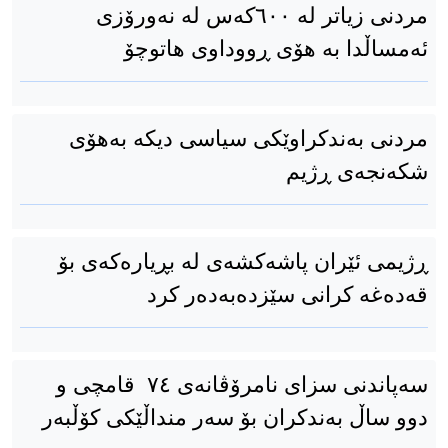
مردنی زیاتر لە ٦٠٠کەس لە نەورۆزی
ئەمساڵدا بە هۆی ڕووداوی هاتوچۆ
مردنی بەندکراوێکی سیاسی دیکە بەهۆی
شکەنجەی ڕژیم
ڕژیمی ئێران پاشەکشەی لە بڕیارەکەی بۆ
قەدەغە کرانی سێزدەبەدەر کرد
سەپاندنی سزای نامرۆڤانەی ٧٤ قامچی و
دوو ساڵ بەندکران بۆ سەر منداڵێکی کۆڵبەر