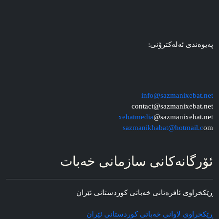
په‌یوه‌ندی ئه‌له‌کترۆنی:
info@sazmanixebat.net
contact@sazmanixebat.net
xebatmedia
@sazmanixebat.net
sazmanikhabat@hotmail.c
om
ئۆرگانه‌کانی سازمانی خه‌بات
ڕێکخراوی ئافره‌تانی خه‌باتی کوردستانی ئێران
ڕێکخراوی لاوانی خه‌باتی کوردستانی ئێران