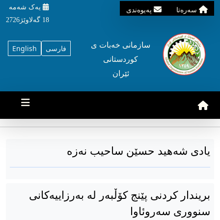
یه‌ک شه‌مه‌
سه‌ره‌تا
په‌یوه‌ندی
18 گه‌لاوێژ2726
سازمانی خه‌بات ی
فارسی
English
کوردستانی
ئێران
یادی شەهید حسێن ساحیب نەزە
بریندار کردنی پێنج کۆڵبەر لە بەرزاییەکانی
سنووری سەروئاوا