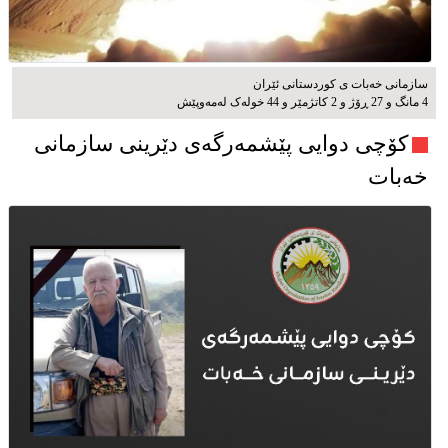
سازمانی خەبات ی کوردستانی ئێران
4 مانگ و 27 ڕۆژ و 2 کاتژمێر و 44 خوله‌ک له‌مه‌وپێش‌
کۆچی دوایی پێشمەرگەی دێرینی سازمانی
خەبات