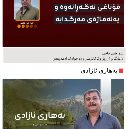
شۆرشی حاجی
3 مانگ و 4 ڕۆژ و 2 کاتژمێر و 25 خوله‌ک له‌مه‌وپێش‌
بەهاری ئازادی