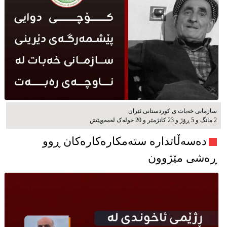
سازمانی خەبات ی كوردستانی ئێران
2 مانگ و 5 ڕۆژ و 23 کاتژمێر و 20 خوله‌ک له‌مه‌وپێش‌
دەسەڵاتدارە ستەمکارەکارەکان ڕوو
ڕەشی مێژوون