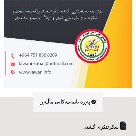
په‌ڕه‌ تایبه‌تیه‌کانی ماڵپه‌ڕ
سکرتێکری گشتی