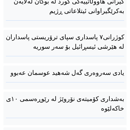
گیرانی هاووڵاتییەکی کورد لە بوکان لەلایەن
بەکرێگیراوانی ئیتلاعاتی ڕژیم
کوژرانی٧ پاسداری سپای ترۆریستی پاسداران
له هێرشی ئیسڕائیل بۆ سەر سوریە
یادی سەروەری گەل شەهید عوسمان عەبوو
بەشداری کۆمیتەی نۆروێژ لە رێوڕەسمی ۱۰ی
خاکەلێوە