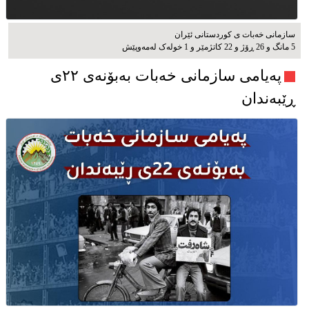
سازمانی خەبات ی كوردستانی ئێران
5 مانگ و 26 ڕۆژ و 22 کاتژمێر و 1 خوله‌ک له‌مه‌وپێش‌
پەیامی سازمانی خەبات بەبۆنەی ۲۲ی
ڕێبەندان