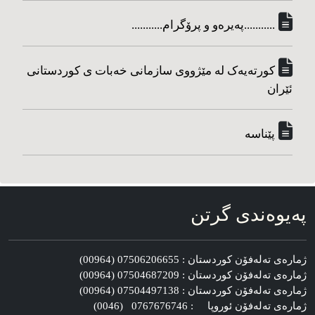
...........په‌یره‌و و پرۆگرام...........
کورته‌یه‌ک له مێژووی سازمانی خه‌بات ی کوردستانی
ئێران
پێناسه‌
په‌یوه‌ندی گرتن
ژماره‌ی ته‌له‌فۆن کوردستان : 07506206655 (00964)
ژماره‌ی ته‌له‌فۆن کوردستان : 07504687209 (00964)
ژماره‌ی ته‌له‌فۆن کوردستان : 07504497138 (00964)
ژماره‌ی ته‌له‌فۆن ئوروپا : 0767676746 (0046)