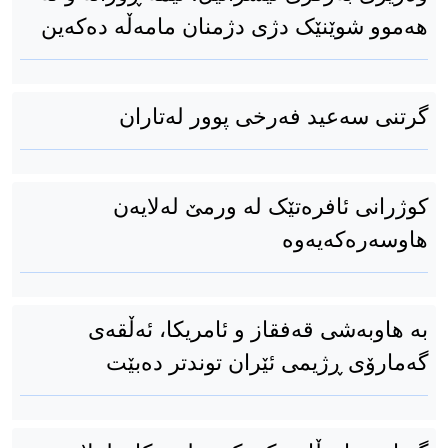
هەموو شوێنێک دژی دژمنان مامەڵە دەکەین
گرتنی سەعید فەرخی پوور لەتاران
کوژرانی ئافرەتێک لە ورمێ لەلایەن
هاوسەرەکەیەوە
بە هاوبەشی قەفقاز و ئامریکا، ئەڵقەی
گەمارۆی ڕژیمی ئێران توندتر دەبێت