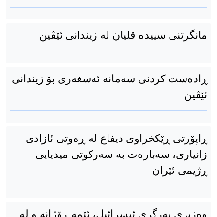
مانگرتنی سپیدە قلیان لە زیندانی ئێڤین
ڕادەست کردنی سەمانە ئەسغەری بۆ زیندانی
ئێڤین
ڕاپۆرتی ڕێکخراوی دیفاع لە ڕەوتی ئازادی
زانیاری، سەبارەت بە سەرکوتی میدیایی
ڕژیمی ئێران
وەزیری بەرگری ئیسرائیل، ئێمە ڕۆژانە و لە