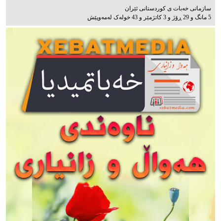
سازمانی خەبات ی كوردستانی ئێران
5 مانگ و 29 ڕۆژ و 3 کاتژمێر و 43 خوله‌ک له‌مه‌وپێش‌