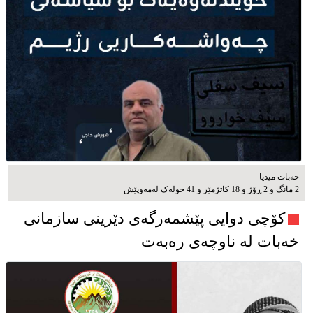
خەبات میدیا
2 مانگ و 2 ڕۆژ و 18 کاتژمێر و 41 خوله‌ک له‌مه‌وپێش‌
کۆچی دوایی پێشمەرگەی دێرینی سازمانی
خەبات لە ناوچەی رەبەت