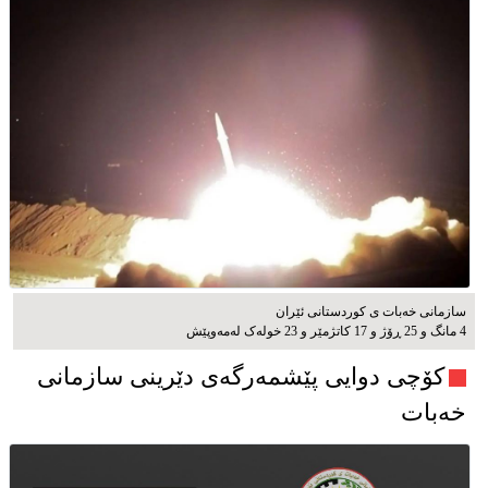
سازمانی خەبات ی کوردستانی ئێران
4 مانگ و 25 ڕۆژ و 17 کاتژمێر و 23 خوله‌ک له‌مه‌وپێش‌
کۆچی دوایی پێشمەرگەی دێرینی سازمانی
خەبات