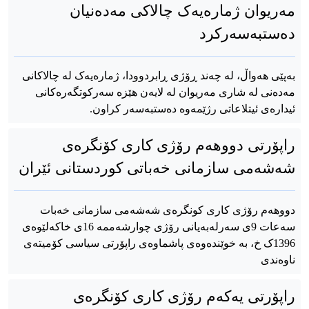
مەریوان ژمارەیەک چالاکی مەدەنیان
دەستبەسەرکرد
بەپێی هەواڵ، لە چەند ڕۆژی ڕابردوودا، ژمارەیەک لە چالاکانی
مەدەنی لە شاری مەریوان لە لایەن هێزە سەرکوتگەرەکانی
ئیدارەی ئیتلاعاتی رژێمەوە دەستبەسەر کراون.
راپۆرتی دووهەم رۆژی کاری کۆنگرەی
شەشەمی سازمانی خەباتی کوردستانی ئێران
دووهەم رۆژی کاری کونگرەی شەشەمی سازمانی خەبات
سەعات 9ی سەرلەبەیانی رۆژی چوارشەممە 16ی خاکەلێوەی
1396ک خ، بە خوێندەوەی پاشماوەی راپۆرتی سیاسی کۆمیتەی
ناوەندی
راپۆرتی یەکەم رۆژی کاری کۆنگرەی