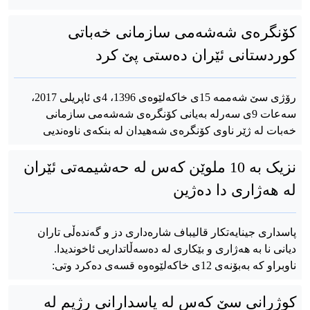
کۆنگرەی شەشەمی سازمانی خەباتی
کوردستانی ئێران دەستی پێ کرد
رۆژی سێ شەممە 15ی خاکەلێوەی 1396، 4ی ئاپریلی 2017،
سەعات 9ی سەرلە بەیانی کۆنگرەی شەشەمی سازمانی
خەبات لە ژێر ناوی کۆنگرەی شەهیدان لە بنکەی ناوەندیی
نزیک بە 10 ملوێن کەس لە حەشیمەتی ئێران
لە هەژاری دا دەژین
پاسداری جینایەتکار قالیباف شارەداری دز و گەندەڵی تاران
دیانی نا بە هەژاری و بێکاری لە دەسەڵاتداریی ئاخوندیدا.
ناوبراو کە بەبۆنەی 12ی خاکەلێوەوە قسەی دەکرد وتی:
کوژرانی سێ کەس لە پاسدارانی رژیم لە