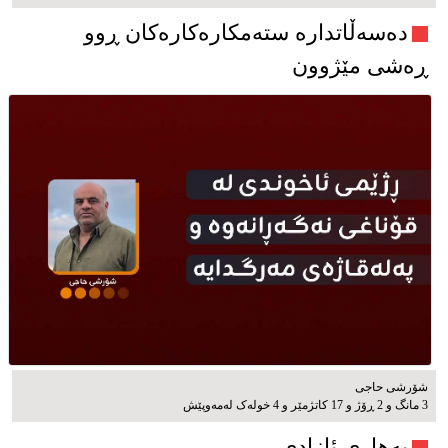
دەسەڵاتدارە ستەمکارەکارەکان ڕوو
ڕەشی مێژوون
شۆرشی حاجی
3 مانگ و 2 ڕۆژ و 17 کاتژمێر و 4 خوله‌ک له‌مه‌وپێش‌
بەهاری ئازادی