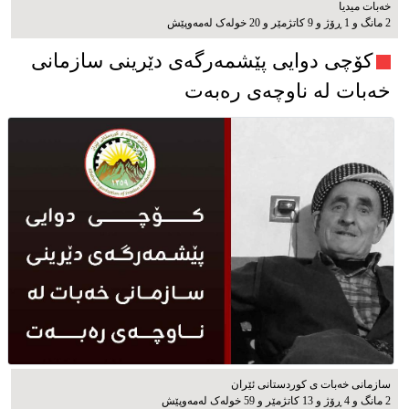
خەبات میدیا
2 مانگ و 1 ڕۆژ و 9 کاتژمێر و 20 خوله‌ک له‌مه‌وپێش‌
کۆچی دوایی پێشمەرگەی دێرینی سازمانی
خەبات لە ناوچەی رەبەت
سازمانی خەبات ی كوردستانی ئێران
2 مانگ و 4 ڕۆژ و 13 کاتژمێر و 59 خوله‌ک له‌مه‌وپێش‌