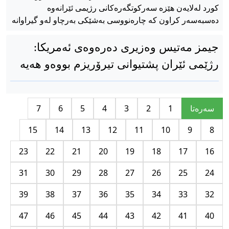
کورد لەلایەن هێزە سەرکوتگەرەکانی رژیمی ئێرانەوە
دەسبەسەر کراون کە چارەنووسی بەشێکی بەرچاو لەو گیراوانە
جیمز مەتیس وەزیری دەرەوەی ئەمریکا:
رژێمی ئێران پشتیوانی تیرۆریزم بووەو هەیە
سه‌ره‌تا
1
2
3
4
5
6
7
15
14
13
12
11
10
9
8
23
22
21
20
19
18
17
16
31
30
29
28
27
26
25
24
39
38
37
36
35
34
33
32
47
46
45
44
43
42
41
40