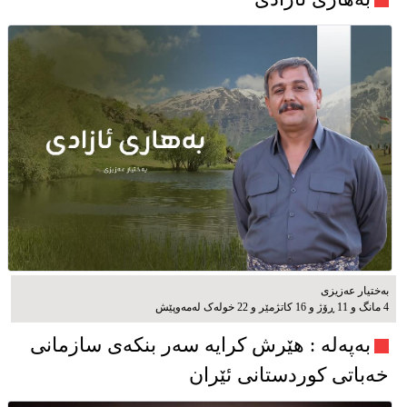
بەختیار عەزیزی
4 مانگ و 11 ڕۆژ و 16 کاتژمێر و 22 خوله‌ک له‌مه‌وپێش‌
به‌په‌له‌ : هێرش کرایە سەر بنکەی سازمانی
خەباتی کوردستانی ئێران