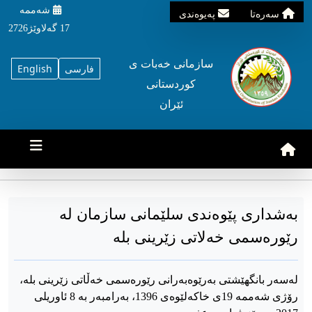
شه‌ممه‌
سه‌ره‌تا
په‌یوه‌ندی
17 گه‌لاوێژ2726
سازمانی خه‌بات ی
فارسی
English
کوردستانی
ئێران
بەشداری پێوەندی سلێمانی سازمان لە
رێورەسمی خەلاتی زێرینی بلە
لەسەر بانگهێشتی بەرێوەبەرانی رێورەسمی خەڵاتی زێرینی بلە،
رۆژی شەممە 19ی خاکەلێوەی 1396، بەرامبەر بە 8 ئاوریلی