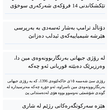
تێکشکاندنی 14 فرۆکەی شەرکەری سوخۆی
دۆناڵد ترامپ بەشار ئەسەدى بە بەرپرسی
هێرشە شیمیاییەکەی ئیدلب دەزانێ‌
لە رۆژی جیهانی بەرنگاربوونەوەی مین دا،
وەرزیرێک دەبێتە قوربانی ئەو چەکە
رۆژی سێ شه‌ممه‌ ١٥ی خاکه‌لێوه‌ی 1396، کە بە رۆژی جیهانی
بەرنگاربوونەوەی مین ناسراوە، ئەو جۆرە چەکە مەترسیدارە له‌
گوندی شۆشمێی نه‌وسوو بووه‌ هۆی له‌ده‌ستدانی پێ
هێزە سەرکوتگەرەکانی رژێم لە شاری