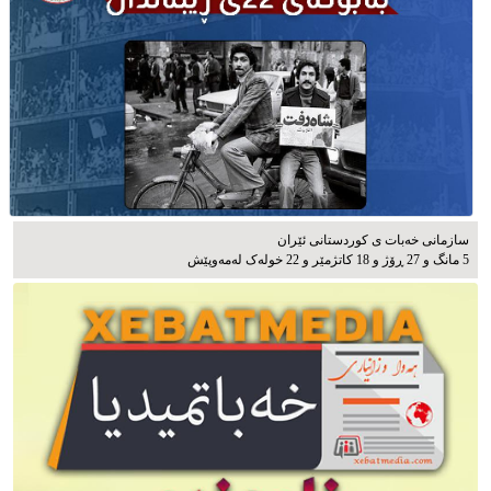
سازمانی خەبات ی كوردستانی ئێران
5 مانگ و 27 ڕۆژ و 18 کاتژمێر و 22 خوله‌ک له‌مه‌وپێش‌