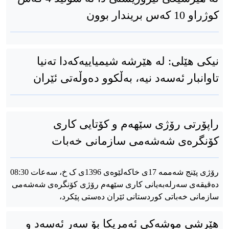
کوژراو 10 کەس بریندار بوون
نیکی هێلی: لە هێرشە شیمیاییەکەدا تەنیا
تاوانبار ئەسەد نیە، بەڵکوو دەوڵەتی ئێران
راپۆرتی رۆژی سێهەم و کۆتایی کاری
کۆنگرەی شەشەمی سازمانی خەبات
رۆژی پێنج شەممە 17ی خاکەلێوەی 1396ی ک خ، سەعات 08:30
دەقیقەی سەرلەبەیانی کاری سێهەم رۆژی کۆنگرەی شەشەمی
سازمانی خەباتی کوردستانی ئێران دەستی پێکرد،
هێرشی موشەکی ئەمریکا بۆ سەر ئەسەد و