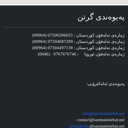
په‌یوه‌ندی گرتن
ژماره‌ی ته‌له‌فۆن کوردستان : 07506206655 (00964)
ژماره‌ی ته‌له‌فۆن کوردستان : 07504687209 (00964)
ژماره‌ی ته‌له‌فۆن کوردستان : 07504497138 (00964)
ژماره‌ی ته‌له‌فۆن ئوروپا : 0767676746 (0046)
په‌یوه‌ندی ئه‌له‌کترۆنی:
info@sazmanixebat.net
contact@sazmanixebat.net
xebatmedia
@sazmanixebat.net