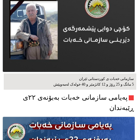
سازمانی خەبات ی كوردستانی ئێران
5 مانگ و 25 ڕۆژ و 12 کاتژمێر و 40 خوله‌ک له‌مه‌وپێش‌
پەیامی سازمانی خەبات بەبۆنەی ۲۲ی
ڕێبەندان