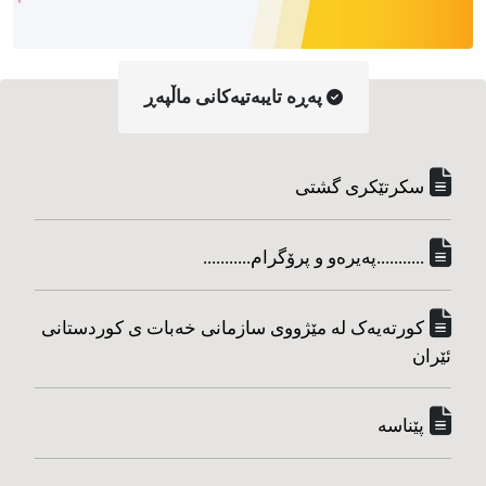
په‌ڕه‌ تایبه‌تیه‌کانی ماڵپه‌ڕ
سکرتێکری گشتی
...........په‌یره‌و و پرۆگرام...........
کورته‌یه‌ک له مێژووی سازمانی خه‌بات ی کوردستانی
ئێران
پێناسه‌