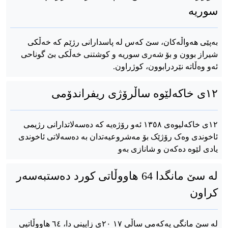
سوریە
بەپێی هەواڵەکان، سێ کەس لە پاسدارانی رژێم کە خەڵکی
شیراز بوون و بۆ شەری سوریە و کوشتنی خەڵکی بێ گوناحی
ئەو وەڵاتە نێردرابوون، کوژراون.
١٢ی خاکه‌لێوه‌ ساڵرۆژی ریفراندۆمی
١٢ی خاکه‌لیوه‌ی ١٣٥٨ ئه‌و رۆژه‌یه‌ که‌ ده‌سه‌لاتدارانی رژیمی
ئاخوندی وه‌ک رۆژێک بۆ مه‌شروعیه‌تدان به‌ ده‌سه‌لاتی ئاخوندی
یادی لێوه‌ ده‌که‌ن و شانازی به‌و
لە سێ مانگدا 64 هاووڵاتی کورد دەستبەسەر
کراون
لە سێ مانگی یەکەمی ساڵی ٢٠ ١٧ی زایینی دا، ٦٤ هاووڵاتیی