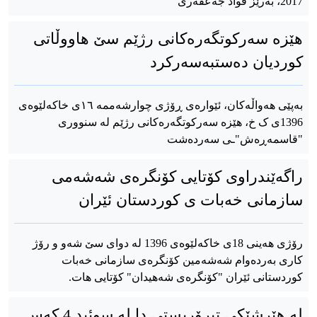
2017، بەرێز فواد جەعفەری
هێزە سەرکوتگەرەکانی رژێم سێ هاووڵاتی
کوردیان دەستبەسەرکرد
بەپێی هەواڵەکان، ئێوارەی ڕۆژی چوارشەممە ١٦ی خاکەلێوەی
1396ی ک خ، هێزە سەرکوتگەرەکانی رژێم لە سنووری
"قاسمەڕەش"ـی سەردەشت
راگەێندراوی کۆتایی کۆنگرەی شەشەمی
سازمانی خەبات ی کوردستان ئێران
رۆژی هەینی 18ی خاکەلێوەی 1396 لە دوای سێ شەو و رۆژ
کاری بەردەوام شەشەمین کۆنگرەی سازمانی خەبات
کوردستانی ئێران "کۆنگرەی شەهیدان" کۆتایی هات.
لە هێرشێکی تیرۆریستی دا لە سوئید 4 کەس