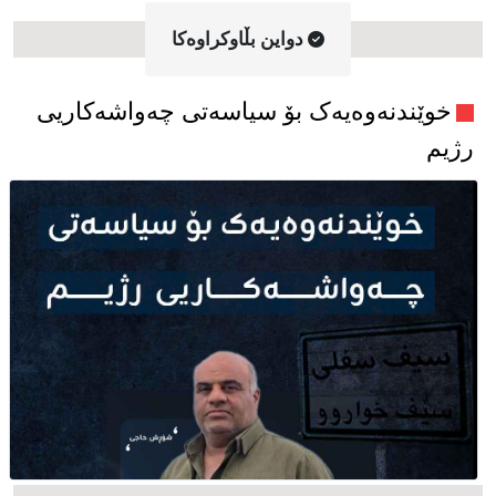
دواین بڵاوکراوه‌کا
خوێندنەوەیەک بۆ سیاسەتی چەواشەکاریی
رژیم