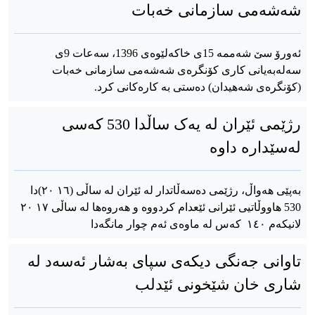
شەشەمی سازمانی خەبات
ئەورۆ سێ شەممە 15ی خاکەلێوەی 1396، سەعات 9ی
سەلەبەیانی کاری کۆنگرەی شەشەمی سازمانی خەبات
(کۆنگرەی شەهیدان) دەستی بە کارەکانی کرد.
رژێمی ئێران لە یەک ساڵدا 530 کەسی
لەسێدارە داوە
بەپێی هەواڵ، رژێمی دەسەڵاتدار لە ئێران لە ساڵی (٢٠ ١٦)دا
530 هاووڵاتیی ئێرانی ئێعدام کردووە و هەروەها لە ساڵی ٢٠ ١٧
لانیکەم ١٤٠ کەس لە ماوەی ئەم چوار مانگەدا
تاوانی جەنگی دیکەی سپای بەشار ئەسەد لە
شاری خان شێخونی ئێدلب