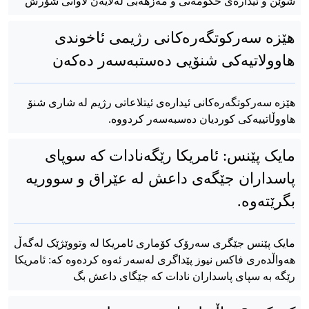
شوێن و ئیدارەی حکومەتی و مەزهەبی لەلایەن لاوانی شۆرش
هێزە سەرکوتگەرەکانی رژیمی ئاخوندی
هاوولاتیەکی شنۆیی دەستبەسەر دەکەن
هێزە سەرکوتگەرەکانی ئیدارەی ئیتلاعاتی رژیم لە شاری شنۆ
هاووڵاتییەکی کوردیان دەسبەسەر کردووە.
مایک پێنس: ئامریکا رێگەنادات کە سوپای
پاسداران جێگەی داعش لە عێراق و سووریە
بگرێتەوە.
مایک پێنس جێگری سەرۆک کۆماری ئامریکا لە وتووێژێک لەگەڵ
هەواڵدەری فاکس نیوز پێداگری لەسەر ئەوە کردەوە کە: ئامریکا
رێگە بە سپای پاسداران نادات کە جێگای داعش بگ