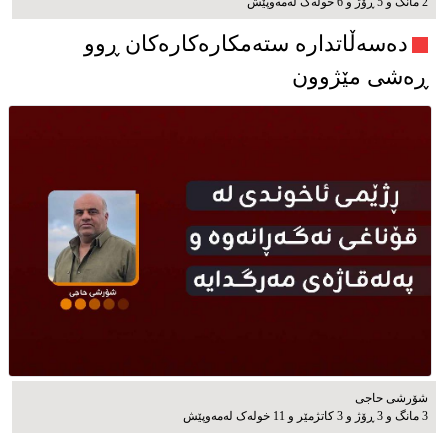
2 مانگ و 5 ڕۆژ و 6 خوله‌ک له‌مه‌وپێش‌
دەسەڵاتدارە ستەمکارەکارەکان ڕوو
ڕەشی مێژوون
شۆرشی حاجی
3 مانگ و 3 ڕۆژ و 3 کاتژمێر و 11 خوله‌ک له‌مه‌وپێش‌