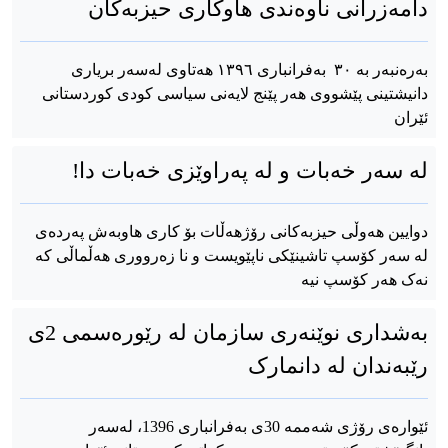
دامەزرانی ناوەندی هاوکاری حیزبەکان
بەرەنبەر بە ٣٠ بەفرانباری ١٣٩٦ هەتاوی لەسەر بریاری
دانیشتینی پێشووی هەر پێنج لایەنی سیاسی کودی کوردستانی
ئێران
لە سەر خەبات و لە پەراوێزی خەبات دا!
دوایین هەوڵی حیزبەکانی رۆژهەڵات بۆ کاری هاوبەش پەردەی
لە سەر کۆسپ تاشینێکی ناپێویست و نا زەرووری هەڵماڵی کە
نەک هەر کۆسپ نیە
بەشداری نوێنەری سازمان لە رێورەسمی 2ی
رێبەندان لە دانمارک
ئێوارەی رۆژی شەممە 30ی بەفرانباری 1396، لەسەر