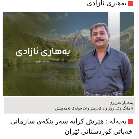
بەهاری ئازادی
بەختیار عەزیزی
4 مانگ و 12 ڕۆژ و 2 کاتژمێر و 29 خوله‌ک له‌مه‌وپێش‌
به‌په‌له‌ : هێرش کرایە سەر بنکەی سازمانی
خەباتی کوردستانی ئێران