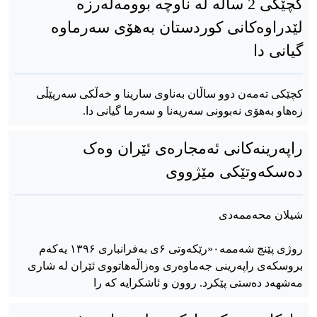
کچێکی 2 ساڵە لە ناوچە بوومەلەرزە
لێدراوەکانی کوردستان بەهۆی سەرماوە
گیانی دا
کچێکی تەمەن دوو ساڵان بەناوی سارینا و خەڵکی سەرپێڵی
زەهاو بەهۆی نەبوونی سەرپەنا و سەرما گیانی دا.
راپەرینەکانی ئەمجارەی ئێران وەک
دەسکەوتێکی مێژووی
شیلان محەممەدی
روژی پێنج شەممه٠«رێکەوتی ۶ی بەفرانباری ۱۳۹۶ یەکەم
بروسکەی راپەرینی جەماوەری وەزاڵەهاتووی ئێران لە شاری
مەشهەد دەستی پێکرد. روون و ئاشکرایە کە را