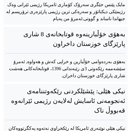
مایک پێنس جێگری سەرۆک کۆماری ئامریکا رژیمی ئێرانی وەک
رژیمێکی دیکتاتۆر و سەرەکی ترین رژیمی پارێزەری ترۆریسم لە
جیهاندا ناساند و گووتی:ئەمرۆ من پەیام
بەهۆی خۆڵبارینەوە قوتابخانەی 8 شاری
پارێزگای خوزستان داخراون
بەهۆی بەردەوامی خۆڵبارین و خراپی کەش و هەواوە, ئەمرۆ
سێشەممە رێکەوتی 3ی رێبەندانی 1396، قوتابخانەکانی هەشت
شاری پارێزگای خوزستان داخران.
نیکی هێلی: پێشێلکردنی رێکەوتننامەی
ئەنجومەنی ئاسایش لەلایەن رژیمی ئێرانەوە
قەبووڵ ناک
نیکی هێلی نوێنەری ئامریکا لە رێکخراوی نەتەوە یەکگرتووەکان