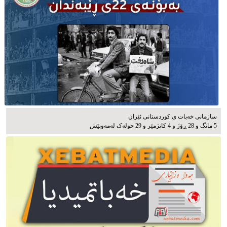
سازمانی خەبات ی كوردستانی ئێران
5 مانگ و 28 ڕۆژ و 4 کاتژمێر و 29 خوله‌ک له‌مه‌وپێش‌