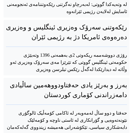
لە وتەیەکدا گووتی: لەبەرچاو نەگرتنی رێکەوتننامەی ئەنجومەنی
ئاسایش لەلایەن رژیمی ئێرانەوە
رێکەوتنی سەرۆک وەزیری ئینگلیس و وەزیری
دەرەوەی ئامریکا دژ بە رژیمی ئێران
رۆژی دووشەممە ریکەوتی 2ی بەهمەنی 1396 وتەبێژی
حکومەتی ئینگلیس گووتی کە تێرێزا مەی سەرۆک وەزیری ئەو
وڵاتە لە دیدارێکدا لەگەڵ رێکس تیلرسن وەزیری
بەرز و بەرێز یادی حەفتاودووهەمین ساڵیادی
دامەزراندنی کۆماری کوردستان
حەفتا و دوو ساڵ لەمەوبەر لە ئاکامی کۆمەڵیک ئالوگۆری
نێونەتەوەیی و گۆرانکاری لە ئاستی ناوچە و کۆمەلێک
دابەشکاری سیاسی، تێکۆشەرانی هەمیشە زیندووی گەلەکەمان