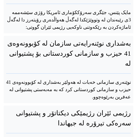
مایک پێنس، جێگری سەرۆککۆماری ئامریکا رۆژی سێشەممە
3ی رێبەندان لە وتووێژێکدا لەگەڵ هەواڵدەری رۆیتەرز دا لەگەڵ
ئاماژەکردن بە رێکەوتنی ناوکەیی رژیمی ئێران گووتی:
بەشداری نوێنەرایەتی سازمان لە کۆبوونەوەی
41 حیزب و سازمانی کوردستانی بۆ پشتیوانی
لە
نوێنەری سازمانی خەبات لە هەولێر بەشداری لە کۆبوونەوەی 41
حیزب و سازمانی کوردستانی کرد کە بە مەبەستی پشتیوانی لە
عەفرین بەرێوەچوو.
رژیمی ئێران رژیمێکی دیکتاتۆر و پشتیوانی
سەرەکی تیرۆرە لە جیهاندا