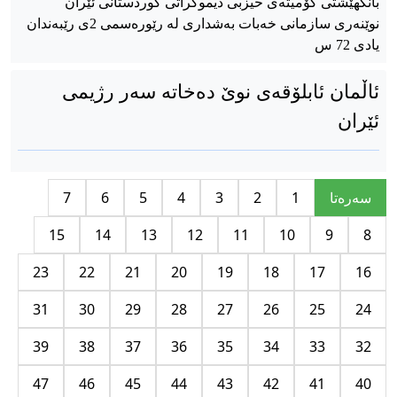
بانگهێشتی کۆمیتەی حیزبی دیموکراتی کوردستانی ئێران
نوێنەری سازمانی خەبات بەشداری لە رێورەسمی 2ی رێبەندان
یادی 72 س
ئاڵمان ئابلۆقەی نوێ دەخاتە سەر رژیمی
ئێران
سه‌ره‌تا
1
2
3
4
5
6
7
15
14
13
12
11
10
9
8
23
22
21
20
19
18
17
16
31
30
29
28
27
26
25
24
39
38
37
36
35
34
33
32
47
46
45
44
43
42
41
40