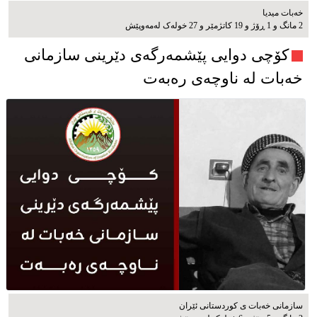
خەبات میدیا
2 مانگ و 1 ڕۆژ و 19 کاتژمێر و 27 خوله‌ک له‌مه‌وپێش‌
کۆچی دوایی پێشمەرگەی دێرینی سازمانی
خەبات لە ناوچەی رەبەت
سازمانی خەبات ی كوردستانی ئێران