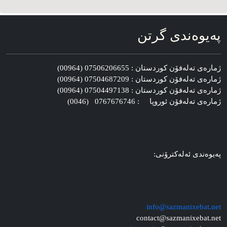
په‌یوه‌ندی گرتن
ژماره‌ی ته‌له‌فۆن کوردستان : 07506206655 (00964)
ژماره‌ی ته‌له‌فۆن کوردستان : 07504687209 (00964)
ژماره‌ی ته‌له‌فۆن کوردستان : 07504497138 (00964)
ژماره‌ی ته‌له‌فۆن ئوروپا : 0767676746 (0046)
په‌یوه‌ندی ئه‌له‌کترۆنی:
info@sazmanixebat.net
contact@sazmanixebat.net