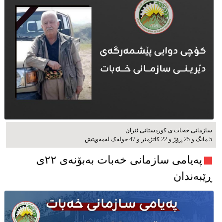
سازمانی خەبات ی كوردستانی ئێران
5 مانگ و 25 ڕۆژ و 22 کاتژمێر و 47 خوله‌ک له‌مه‌وپێش‌
پەیامی سازمانی خەبات بەبۆنەی ۲۲ی
ڕێبەندان