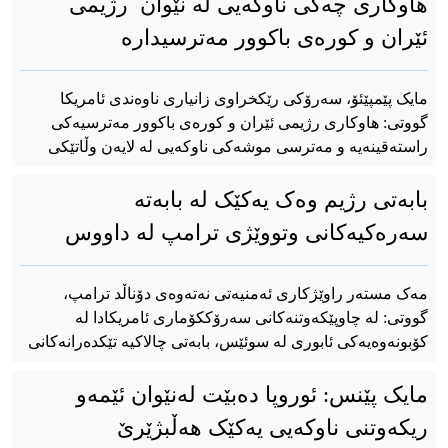
هاوکاری چەکی ناوکەیی لە نێوان رژیمی
ئێران و کورەی باکوور مەترسیدارە
مایک پێمپێئۆ، سەرۆکی رێکخراوی زانیاری ناوەندی ئامریکا
گووتی: هاوکاری رژیمی ئێران و کورەی باکوور مەترسیەکی
راستەقینەیە و مەترسی موشەکی ناوکەیی لە لایەن وڵاتێکی
بابەتی رژیم وەک یەکێک لە بابەتە
سەرەکیەکانی وتووێژی ترامپ لە داووس
مەک مستەر راوێژکاری ئەمنیەتی نەتەوەی دۆناڵد ترامپ،
گووتی: لە چاوپێکەوتنەکانی سەرۆککۆماری ئامریکادا لە
کۆبونەوەیەکی ئابوری لە سوئێس، بابەتی چالاکیە تێکدەرانەکانی
مایک پێنس: ئوروپا دەبێت لەنێوان ئێمەو
ریکەوتنی ناوکەیی یەکێک هەڵبژێرێ‌