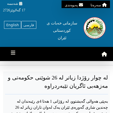
شه‌ممه‌
سه‌ره‌تا
په‌یوه‌ندی
17 گه‌لاوێژ2726
سازمانی خه‌بات ی
فارسی
English
کوردستانی
ئێران
لە چوار رۆژدا زیاتر لە 26 شوێنی حکومەتی و
مەزهەبی ئاگریان تێبەردراوە
بەپێی هەوالی گەیشتوو، لە رۆژانی 1 هەتا 4ی رێبەندان لە
چەندین شاری گەورەی ئێران یەک لەوان تاران زیاتر لە 26