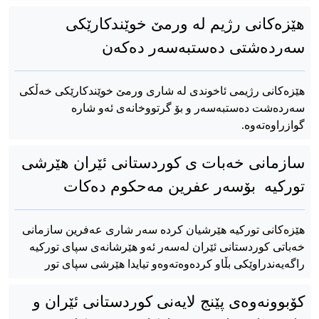
هێزەکانی رژیم لە ورمێ خوێندکارێکی
سەردەشتی دەستبەسەر دەکەن
هێزەکانی رژیمی ئاخوندی لە شاری ورمێ خوێندکارێکی خەڵکی
سەردەشت دەستبەسەر و بۆ گرتووخانەی ئەو شارە
گوازراوەتەوە.
سازمانی خەبات ی کوردستانی ئێران هێرشی
تورکیە بۆسەر عفرین مەحکوم دەکات
هێزەکانی تورکیە هێرشیان کردە سەر شاری عەفرین سازمانی
خەباتی کوردستانی ئێران لەسەر ئەو هێرشانەی سپای تورکیە
راگەیەندراوێکی بڵاو کردەوەتەوەو تیایدا هێرشی سپای تور
کۆبوونەوەی پێنج لایەنی کوردستانی ئێران و