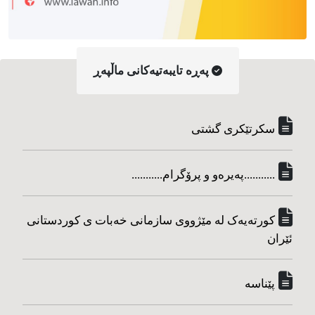
په‌ڕه‌ تایبه‌تیه‌کانی ماڵپه‌ڕ
سکرتێکری گشتی
...........په‌یره‌و و پرۆگرام...........
کورته‌یه‌ک له مێژووی سازمانی خه‌بات ی کوردستانی
ئێران
پێناسه‌