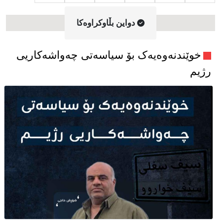
دواین بڵاوکراوه‌کا
خوێندنەوەیەک بۆ سیاسەتی چەواشەکاریی
رژیم