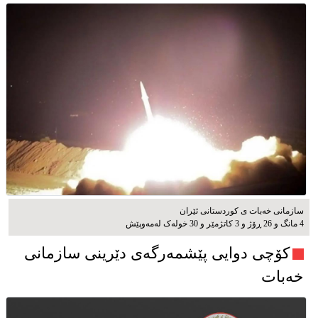
سازمانی خەبات ی کوردستانی ئێران
4 مانگ و 26 ڕۆژ و 3 کاتژمێر و 30 خوله‌ک له‌مه‌وپێش‌
کۆچی دوایی پێشمەرگەی دێرینی سازمانی
خەبات