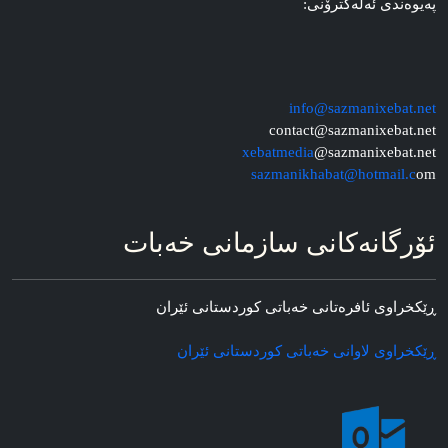
په‌یوه‌ندی ئه‌له‌کترۆنی:
info@sazmanixebat.net
contact@sazmanixebat.net
xebatmedia
@sazmanixebat.net
sazmanikhabat@hotmail.c
om
ئۆرگانه‌کانی سازمانی خه‌بات
ڕێکخراوی ئافره‌تانی خه‌باتی کوردستانی ئێران
ڕێکخراوی لاوانی خه‌باتی کوردستانی ئێران