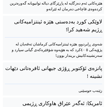
هێزەکانی ئەم دەزگایە لە پاڕێزگای دیالە توانیویانە گەورەترین
کردەوەی قاچاخی دەرمان لە ئێرانەو
لاوێکی کورد بەدەستی هێزە ئینتزامیەکانی
ڕژیم شەهید کرا!
شەوی ڕابردوو، هێزە ئینتزامیەکانی کرماشان تەقەیان لە
پژۆیەکی ٤٠ ٥کرد کە بە هۆیەوە شۆفێرەکەی گیانی سپارد و
سەرنشینەکانیش بریندار بوون!
پانزەی ئۆکتوبر ڕۆژی جیهانی ئافرەتانی دێهات
نشینە !
زێنەب حوسێنی
ئامریکا: ئەگەر عێراق هاوکاری ڕژیمی