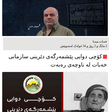
خەبات میدیا
2 مانگ و 2 ڕۆژ و 54 خوله‌ک له‌مه‌وپێش‌
کۆچی دوایی پێشمەرگەی دێرینی سازمانی
خەبات لە ناوچەی رەبەت