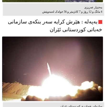
بەختیار عەزیزی
4 مانگ و 12 ڕۆژ و 7 کاتژمێر و 56 خوله‌ک له‌مه‌وپێش‌
به‌په‌له‌ : هێرش کرایە سەر بنکەی سازمانی
خەباتی کوردستانی ئێران
سازمانی خەبات ی کوردستانی ئێران