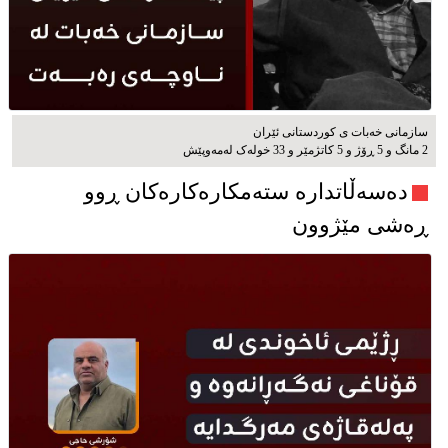
سازمانی خەبات ی كوردستانی ئێران
2 مانگ و 5 ڕۆژ و 5 کاتژمێر و 33 خوله‌ک له‌مه‌وپێش‌
دەسەڵاتدارە ستەمکارەکارەکان ڕوو
ڕەشی مێژوون