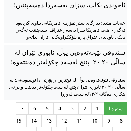
ئاخوندی بکات، سزای بەسەردا دەسەپێنین!
خەبات مێدیا: دەزگای ستراتفۆردی ئامریکایی بڵاوی کردەوە:
ئەگەری هەیە ئامریکا سزا بەسەر عێراقدا بسەپێنێت ئەگەر
بانکی ناوەندی عێراق پارە بلۆککراوەکانی تاران بداتەو
سندوقی نێونەتەوەیی پوڵ، ئابوری ئێران لە
ساڵی ٢٠ ٢٠ پێنج لەسەد چکۆلەتر دەبێتەوە!
سندوقی نێونەتەوەیی پوڵ لە نوێترین ڕاپۆرتی دا نوسیویەتی: لە
ساڵی ٢٠ ٢٠ ئابوری ئێران پێنج لە سەد چکۆلەتر دەبێت و نرخی
بێکاری دەگاتە ١٢/٢لە سەد، لەو ڕا
سه‌ره‌تا
1
2
3
4
5
6
7
15
14
13
12
11
10
9
8