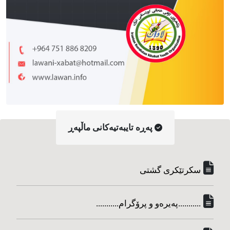
په‌ڕه‌ تایبه‌تیه‌کانی ماڵپه‌ڕ
سکرتێکری گشتی
...........په‌یره‌و و پرۆگرام...........