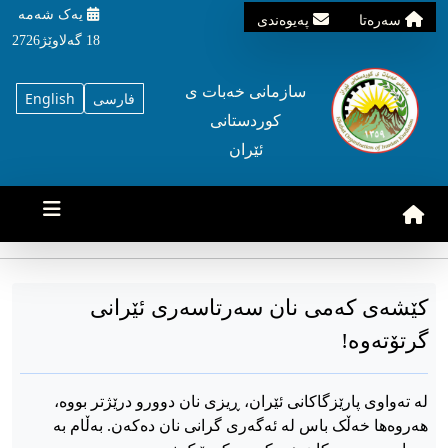
یه‌ک شه‌مه‌
سه‌ره‌تا
په‌یوه‌ندی
18 گه‌لاوێژ2726
سازمانی خه‌بات ی
فارسی
English
کوردستانی
ئێران
کێشەی کەمی نان سەرتاسەری ئێرانی
گرتۆتەوە!
لە تەواوی پارێزگاکانی ئێران، ڕیزی نان دوورو درێژتر بووە،
هەروەها خەڵک باس لە ئەگەری گرانی نان دەکەن. بەڵام بە