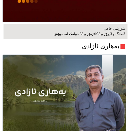
شۆرشی حاجی
3 مانگ و 3 ڕۆژ و 8 کاتژمێر و 38 خوله‌ک له‌مه‌وپێش‌
بەهاری ئازادی