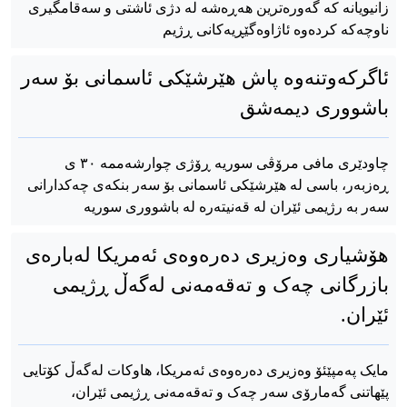
زانیویانە کە گەورەترین هەڕەشە لە دژی ئاشتی و سەقامگیری
ناوچەکە کردەوە ئاژاوەگێڕیەکانی ڕژیم
ئاگرکەوتنەوە پاش هێرشێکی ئاسمانی بۆ سەر
باشووری دیمەشق
چاودێری مافی مرۆڤی سوریە ڕۆژی چوارشەممە ٣٠ ی
ڕەزبەر، باسی لە هێرشێکی ئاسمانی بۆ سەر بنکەی چەکدارانی
سەر بە رژیمی ئێران لە قەنیتەرە لە باشووری سوریە
هۆشیاری وەزیری دەرەوەی ئەمریکا لەبارەی
بازرگانی چەک و تەقەمەنی لەگەڵ ڕژیمی
ئێران.
مایک پەمپێئۆ وەزیری دەرەوەی ئەمریکا، هاوکات لەگەڵ کۆتایی
پێهاتنی گەمارۆی سەر چەک و تەقەمەنی ڕژیمی ئێران،