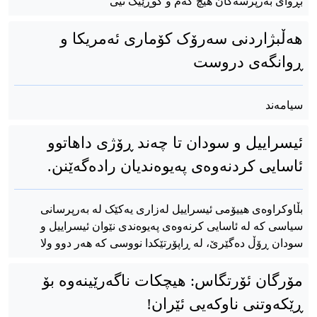
بڕوای بەرپرسەکان هیچ کەم و کوڕێیک نیی
هەڵبژاردنی سەرۆک کۆماری ئەمریکا و
ڕوانگەی دروست
سیامەند
ئیسراییل و سودان تا چەند ڕۆژی داهاتوو
ئاسایی کردنەوەی پەیوەندیان رادەگەێنن.
بڵاوکراوەی هییۆمی ئیسراییل لەزاری یەکێک لە بەرپرسانی
سیاسی کە لە ئاسایی کرنەوەی پەیوەندی نێوان ئیسراییل و
سودان ڕۆڵ دەگێرێ، لە ڕاپۆرتێکدا نووسی کە هەر دوو ولا
مۆرگان ئۆرتگاس: هیچکات ناگەرێینەوە بۆ
ڕێکەوتنی ناوکەیی ئێران!