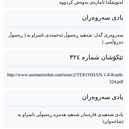
لەتویتێکدا ئاماژەی بەوەش کردووە
یادی سەروەران
سەروەری گەل: شەهید ڕەسوڵ ئەحمەدی ناسراو بە ( ڕەسوڵ
دەڕۆڵەیی )
تێکۆشان شماره ٣٢٤
http://www.sazmanixebat.com/sourc2/TEKOSHAN-1-8-Kurdi-
324.pdf
یادی سەروەران
یادی شەهیدی قارەمان شەهید هەمزە ڕەسوڵی ناسراو بە
(شاخەوان)