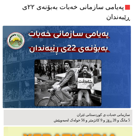
پەیامی سازمانی خەبات بەبۆنەی ۲۲ی
ڕێبەندان
سازمانی خەبات ی كوردستانی ئێران
5 مانگ و 28 ڕۆژ و 9 کاتژمێر و 56 خوله‌ک له‌مه‌وپێش‌