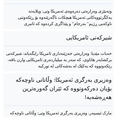
وتەبێژی وەزارەتی دەرەوەی ئەمریکا وتی: ویلایەتە
یەکگرتووەکانی ئەمریکا هیچکات ناگەرێتەوە بۆ ڕێکەوتنی
ناوکەیی ڕژیم" بەرجام" و پێداگری کردەوە کە ئامری
شیرکەتی ئامریکایی
خەبات مێدیا: وەزارەتی خەزێنەداری ئامریکا رایگەیاند: شیرکەتی
برکشایەر هاتاوی، کە سەر بە میلیاردەری ئامریکایی وارن بافە،
رێکەوتووە کە یەکێک لە بەشەکانی لە تورکیە
وەزیری بەرگری ئەمریکا: وڵاتانی ناوچەکە
بۆیان دەرکەوتووە کە ئێران گەورەترین
هەڕەشەیە!
مارک ئیسپەر، وەزیری بەرگری ئەمریکا وتی: وڵاتانی ناوچەکە