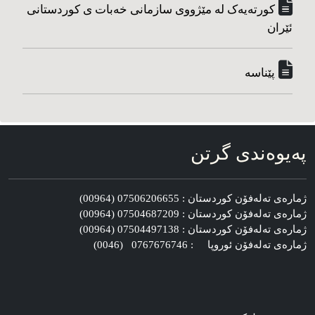
کورته‌یه‌ک له مێژووی سازمانی خه‌بات ی کوردستانی
ئێران
پێناسه‌
په‌یوه‌ندی گرتن
ژماره‌ی ته‌له‌فۆن کوردستان : 07506206655 (00964)
ژماره‌ی ته‌له‌فۆن کوردستان : 07504687209 (00964)
ژماره‌ی ته‌له‌فۆن کوردستان : 07504497138 (00964)
ژماره‌ی ته‌له‌فۆن ئوروپا : 0767676746 (0046)