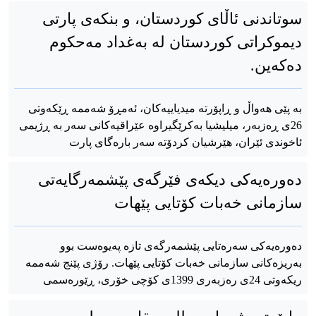
سوتاندنی ئاڵای کوردستان، و بنکەی پارتی
دیموکراتی کوردستان لە بەغداد مەحکوم
دەکەین.
بە پێی هەواڵ و ڕاپۆرتە میدیاییەکان، ئەمڕۆ شەممە ڕێکەوتی
26ی ڕەزبەر، میلیشیا بەکرێگیراوە عێراقیەکانی سەر بە ڕژیمی
ئاخوندی ئێران، هێرشیان کردۆتە سەر بارەگای پارت
دەورەیەکی دیکەی فێرگەی پێشمەرگایەتی
سازمانی خەبات کۆتایی پێهات
دەورەیەکی سەرەتایی پێشمەرگەی تازە پەیوەست بوو
بەریزەکانی سازمانی خەبات کۆتایی پێهات. رۆژی پێنج شەممە
ریکەوتی 24ی رەزبەری 1399ی کۆچی خۆری، ڕێورەسمی