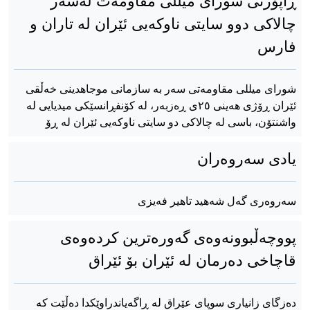
ڕاپۆرتی شورای میللی مقاومەت لەسەر
چالاکی دوو سایتی ناوکەیی ئێران لە تاران و
فارس
شورای میللی مقاومەتی سەر بە سازمانی موجاهدینی خەڵقی
ئێران ڕۆژی هەینی ٢٥ی ڕەزبەر، لە کۆنفڕانسێکی میدیایی لە
واشنتۆن، باسی لە چالاکی دو سایتی ناوکەیی ئێران لە ڕۆ
یادی سەروەران
سەروەری گەل شەهید تاهیر فەیزی
پووچەڵبوونەوەی گەورەترین کردەوەی
قاچاخی دەرمان لە ئێران بۆ ئێراق
دەزگای زانیاری سوپای عێراق لە ڕاگەیاندراوێکدا دەڵێت کە