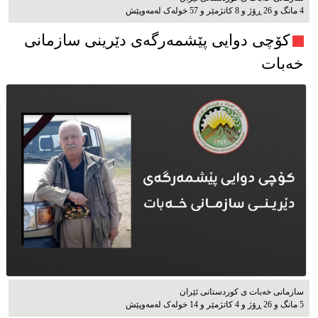
4 مانگ و 26 ڕۆژ و 8 کاتژمێر و 57 خوله‌ک له‌مه‌وپێش‌
کۆچی دوایی پێشمەرگەی دێرینی سازمانی
خەبات
سازمانی خەبات ی كوردستانی ئێران
5 مانگ و 26 ڕۆژ و 4 کاتژمێر و 14 خوله‌ک له‌مه‌وپێش‌