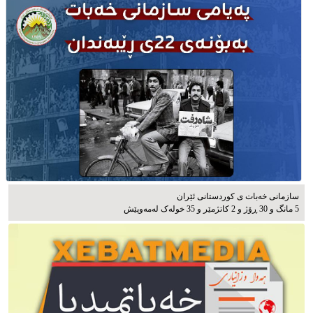
سازمانی خەبات ی كوردستانی ئێران
5 مانگ و 30 ڕۆژ و 2 کاتژمێر و 35 خوله‌ک له‌مه‌وپێش‌