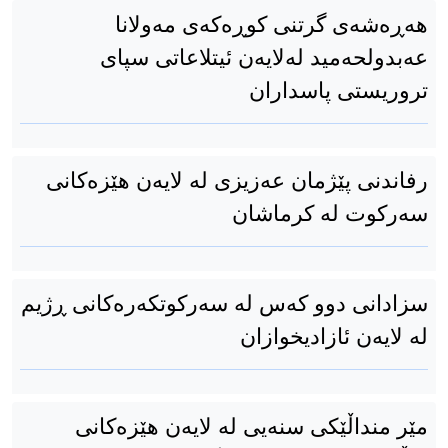
هەڕەشەی گرتنی کوڕەکەی مەولانا
عەبدولحەمید لەلایەن ئیتلاعاتی سپای
تروریستی پاسداران
رفاندنی پێژمان عەزیزی لە لایەن هێزەکانی
سەرکوت لە كرماشان
سزادانی دوو کەس لە سەرکوتکەرەکانی ڕژیم
لە لایەن ئازادیخوازان
مێر منداڵێکی سنەیی لە لایەن هێزەکانی