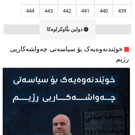
444
443
442
441
440
439
دواین بڵاوکراوه‌کا
خوێندنەوەیەک بۆ سیاسەتی چەواشەکاریی
رژیم