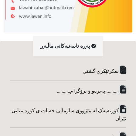
په‌ڕه‌ تایبه‌تیه‌کانی ماڵپه‌ڕ
سکرتێکری گشتی
...........په‌یره‌و و پرۆگرام...........
کورته‌یه‌ک له مێژووی سازمانی خه‌بات ی کوردستانی
ئێران