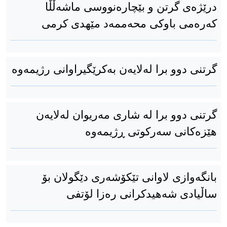
درێژەی گرتن و بێچارەنووسی ماشەڵڵا
کەرەمی باوکی محەممەد مێهدی کرمی
گرتنی دوو برا لەلایەن بەكرێگیراوانی رژیمەوە
گرتنی دوو برا لە شاری مەریوان لەلایەن
هێزەکانی سەرکوتی ڕژیمەوە
بانگەوازی لاوانی تێکۆشەری دێگولان بۆ
ساڵیادی شەهیدکرانی رەزا لۆتفی