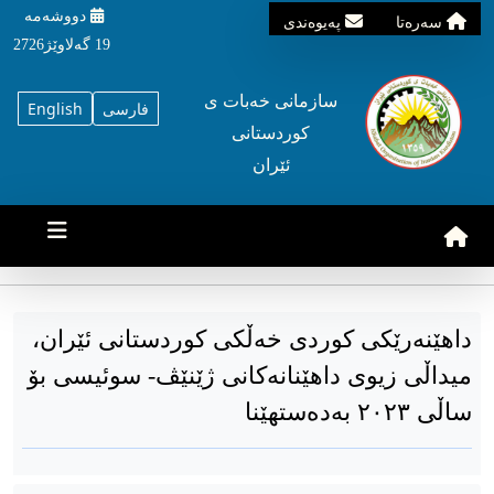
دووشه‌مه‌‌
سه‌ره‌تا
په‌یوه‌ندی
19 گه‌لاوێژ2726
سازمانی خه‌بات ی
فارسی
English
کوردستانی
ئێران
داهێنەرێکی کوردی خەڵکی کوردستانی ئێران،
میداڵی زیوی داهێنانەکانی ژێنێڤ- سوئیسی بۆ
ساڵی ٢٠٢٣ بەدەستهێنا