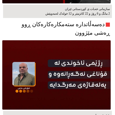
سازمانی خەبات ی كوردستانی ئێران
2 مانگ و 6 ڕۆژ و 22 کاتژمێر و 12 خوله‌ک له‌مه‌وپێش‌
دەسەڵاتدارە ستەمکارەکارەکان ڕوو
ڕەشی مێژوون