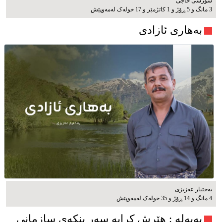
شۆرشی حاجی
3 مانگ و 5 ڕۆژ و 1 کاتژمێر و 17 خوله‌ک له‌مه‌وپێش‌
بەهاری ئازادی
بەختیار عەزیزی
4 مانگ و 14 ڕۆژ و 35 خوله‌ک له‌مه‌وپێش‌
به‌په‌له‌ : هێرش کرایە سەر بنکەی سازمانی