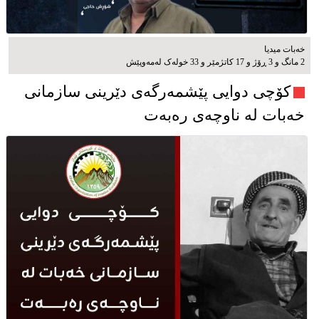
خەبات میدیا
2 مانگ و 3 ڕۆژ و 17 کاتژمێر و 33 خوله‌ک له‌مه‌وپێش‌
کۆچی دوایی پێشمەرگەی دێرینی سازمانی
خەبات لە ناوچەی رەبەت