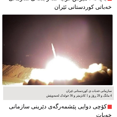
خەباتی کوردستانی ئێران
سازمانی خەبات ی کوردستانی ئێران
4 مانگ و 28 ڕۆژ و 1 کاتژمێر و 36 خوله‌ک له‌مه‌وپێش‌
کۆچی دوایی پێشمەرگەی دێرینی سازمانی
خەبات