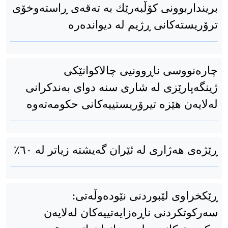
برینداربوونی كۆڵبەرێك بە تەقەی ڕاستەوخۆی
ترۆریستەکانی ڕژیم لە دیواندەرە
چارەنووسی ناڕوونیی چالاکوانێکی
ژینگەپارێزی لە شاری سنە دوای بەندكرانی
لەلایەن هێزە تیرۆریستییەکانی حکومەتەوە
ڕێژەی هەژاری لە ئێران گەیشتە زیاتر لە ٦٠٪
ڕێکخراوی لێبوردنی نێودەوڵەتی:
سەرکوتکردنی ناڕەزایەتییەکان لەلایەن