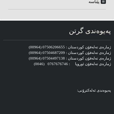
پێناسه‌
په‌یوه‌ندی گرتن
ژماره‌ی ته‌له‌فۆن کوردستان : 07506206655 (00964)
ژماره‌ی ته‌له‌فۆن کوردستان : 07504687209 (00964)
ژماره‌ی ته‌له‌فۆن کوردستان : 07504497138 (00964)
ژماره‌ی ته‌له‌فۆن ئوروپا : 0767676746 (0046)
په‌یوه‌ندی ئه‌له‌کترۆنی: