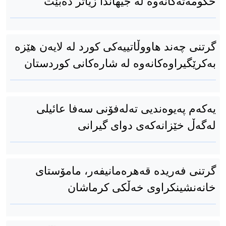
حکومەتەکانەوە لە جیهاندا زیاتر دەبێت
گرتنی چەند هاووڵاتییەكی كورد لە لایەن هێزە
بەكرێگیراوەكانەوە لە شارەكانی كوردستان
یەکەم پەیوەندیی تەلەفۆنی سەفا عائیلی
لەگەڵ خێزانەکەی دوای گیرانی
گرتنی فەریدە قەهرەمانیفەر، مامۆستای
خانەنشینکراوی خەڵکی کرماشان