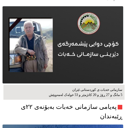
سازمانی خەبات ی كوردستانی ئێران
5 مانگ و 27 ڕۆژ و 20 کاتژمێر و 53 خوله‌ک له‌مه‌وپێش‌
پەیامی سازمانی خەبات بەبۆنەی ۲۲ی
ڕێبەندان