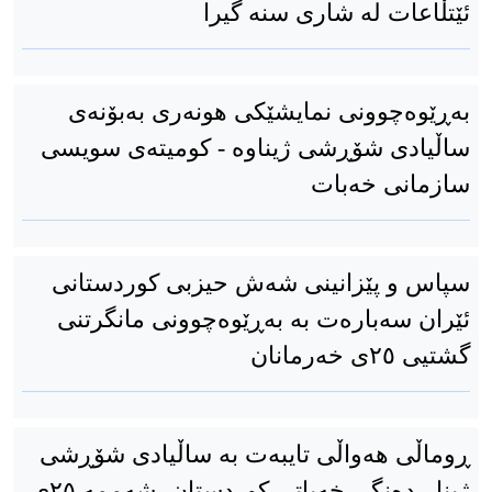
ئێتڵاعات لە شاری سنە گیرا
به‌ڕێوه‌چوونی نمایشێکی هونه‌ری به‌بۆنه‌ی
ساڵیادی شۆڕشی ژیناوه‌ - کومیته‌ی سویسی
سازمانی خه‌بات
سپاس و پێزانینی شەش حیزبی کوردستانی
ئێران سەبارەت بە بەڕێوەچوونی مانگرتنی
گشتیی ٢٥ی خەرمانان
ڕوماڵی هەواڵی تایبەت بە ساڵیادی شۆڕشی
ژینا - دەنگی خەباتی کوردستان، شەممە ٢٥ی