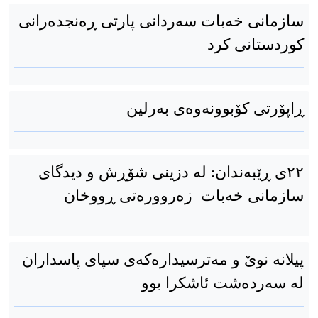
سازمانی خەبات سەردانی پارتی ڕەنجدەرانی
کوردستانی کرد
ڕاپۆرتی کۆبوونەوەی بەرلین
٢٢ی ڕێبەندان: لە دزینی شۆڕش و دیدگای
سازمانی خەبات زەروورەتی ڕووخان
پیلانە نوێ و مەترسیدارەکەی سپای پاسداران
لە سەردەشت ئاشکرا بوو