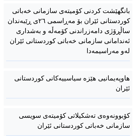
بانگهێشت کردنی کۆمیتەی سازمانی خەباتی
کوردستانی ئێران بۆ مەڕاسمی ٢٦ی ڕێبەندان
ساڵڕۆژی دامەزراندنی کۆمەڵە و بەشداری
ئەندامانی سازمانی خەباتی کوردستانی ئێران
لەو مەراسیمەدا
هاوپەیمانیی هێزە سیاسییەکانی کوردستانی
ئێران
کۆبوونەوەی تەشکیلاتی کۆمیتەی سویسی
سازمانی خەباتی کوردستانی ئێران