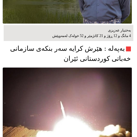
بەختیار عەزیزی
4 مانگ و 12 ڕۆژ و 21 کاتژمێر و 52 خوله‌ک له‌مه‌وپێش‌
به‌په‌له‌ : هێرش کرایە سەر بنکەی سازمانی
خەباتی کوردستانی ئێران