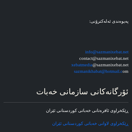
په‌یوه‌ندی ئه‌له‌کترۆنی:
info@sazmanixebat.net
contact@sazmanixebat.net
xebatmedia
@sazmanixebat.net
sazmanikhabat@hotmail.c
om
ئۆرگانه‌کانی سازمانی خه‌بات
ڕێکخراوی ئافره‌تانی خه‌باتی کوردستانی ئێران
ڕێکخراوی لاوانی خه‌باتی کوردستانی ئێران