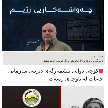
خەبات میدیا
2 مانگ و 2 ڕۆژ و 14 کاتژمێر و 50 خوله‌ک له‌مه‌وپێش‌
کۆچی دوایی پێشمەرگەی دێرینی سازمانی
خەبات لە ناوچەی رەبەت