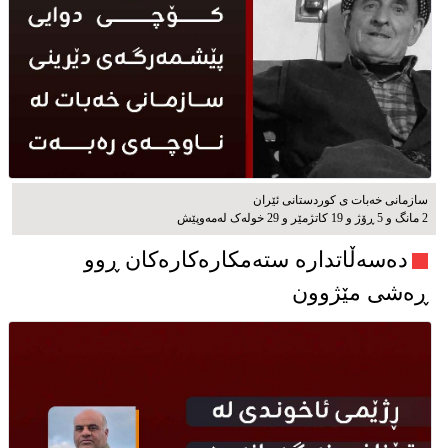
سازمانی خەبات ی كوردستانی ئێران
2 مانگ و 5 ڕۆژ و 19 کاتژمێر و 29 خوله‌ک له‌مه‌وپێش‌
دەسەڵاتدارە ستەمکارەکارەکان ڕوو
ڕەشی مێژوون