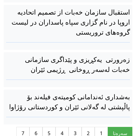
استقبال سازمان خەبات از تصمیم اتحادیه
اروپا در نام گزاری سپاه پاسداران در لیست
گروەهای تروریستی
زەرورتی یەکڕیزی و پێداگری سازمانی
خەبات لەسەر ڕوخانی ڕژیمی ئێران
بەشداری ئەندامانی کومیتەی فیلەند بۆ
پاڵپشتی لە گەلانی ئێران و کوردستانی رۆژاوا
سه‌ره‌تا
1
2
3
4
5
6
7