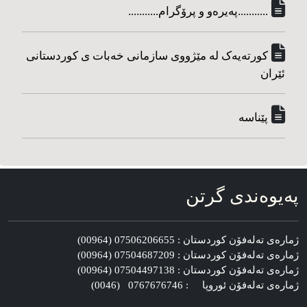
...........په‌یره‌و و پرۆگرام...........
کورته‌یه‌ک له مێژووی سازمانی خه‌بات ی کوردستانی
ئێران
پێناسه‌
په‌یوه‌ندی گرتن
ژماره‌ی ته‌له‌فۆن کوردستان : 07506206655 (00964)
ژماره‌ی ته‌له‌فۆن کوردستان : 07504687209 (00964)
ژماره‌ی ته‌له‌فۆن کوردستان : 07504497138 (00964)
ژماره‌ی ته‌له‌فۆن ئوروپا : 0767676746 (0046)