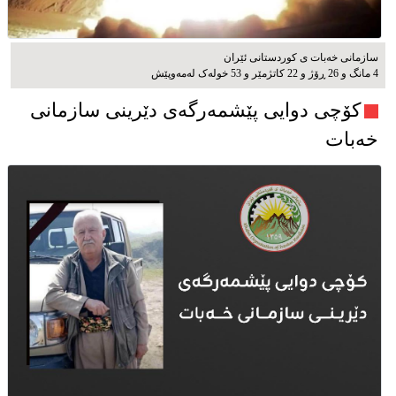
سازمانی خەبات ی کوردستانی ئێران
4 مانگ و 26 ڕۆژ و 22 کاتژمێر و 53 خوله‌ک له‌مه‌وپێش‌
کۆچی دوایی پێشمەرگەی دێرینی سازمانی
خەبات