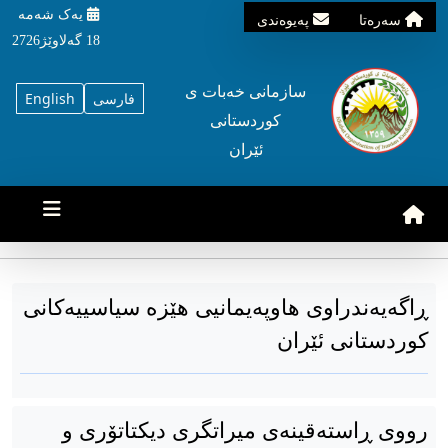
یه‌ک شه‌مه‌
سه‌ره‌تا
په‌یوه‌ندی
18 گه‌لاوێژ2726
سازمانی خه‌بات ی
فارسی
English
کوردستانی
ئێران
ڕاگەیەندراوی هاوپەیمانیی هێزە سیاسییەکانی
کوردستانی ئێران
رووی ڕاستەقینەی میراتگری دیکتاتۆری و