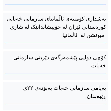
بەشداری کۆمیتەی ئاڵمانیای سازمانی خەباتی
کوردستانی ئێران لە خۆپیشاندانێک لە شاری
میونشن لە ئاڵمانیا
کۆچی دوایی پێشمەرگەی دێرینی سازمانی
خەبات
پەیامی سازمانی خەبات بەبۆنەی ۲۲ی
ڕێبەندان