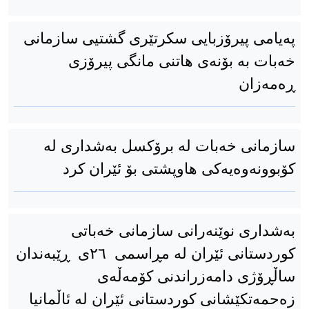
پەیامی پیرۆزبایی سکرتێری گشتیی سازمانی
خەبات بە بۆنەی هاتنی مانگی پیرۆزی
ڕەمەزان
سازمانی خەبات لە برۆکسل بەشداری لە
کۆبوونەوەیەکی هاوپشتی بۆ ئێران کرد
بەشداری نوێنەرانی سازمانی خەباتی
کوردستانی ئێران لە مڕاسمی ٢٦ی ڕێبەندان
ساڵڕۆژی دامەزراندنی کۆمەڵەی
زەحمەتکێشانی کوردستانی ئێران لە ئاڵمانیا