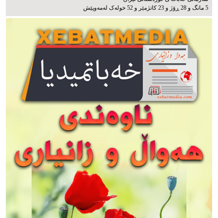
5 مانگ و 28 ڕۆژ و 23 کاتژمێر و 52 خوله‌ک له‌مه‌وپێش‌