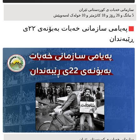
سازمانی خەبات ی كوردستانی ئێران
5 مانگ و 26 ڕۆژ و 18 کاتژمێر و 10 خوله‌ک له‌مه‌وپێش‌
پەیامی سازمانی خەبات بەبۆنەی ۲۲ی
ڕێبەندان
سازمانی خەبات ی كوردستانی ئێران