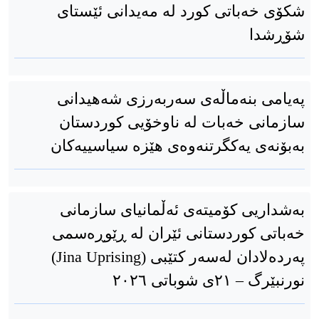
شکۆی خەباتی کورد لە مەیدانی ئێستای
شۆڕشدا
پەیامی بنەماڵەی سەربەرزی شەهیدانی
سازمانی خەبات لە ناوخۆیی کوردستان
بەبۆنەی یەکگرتنەوەی هێزە سیاسییەکان
بەشداریی کۆمیتەی ئەڵمانیای سازمانی
خەباتی کوردستانی ئێران لە ڕێوڕەسمی
پەردەلادان لەسەر کتێبی (Jina Uprising) ​
نورنبێرگ – ٢١ی شوباتی ٢٠٢٦