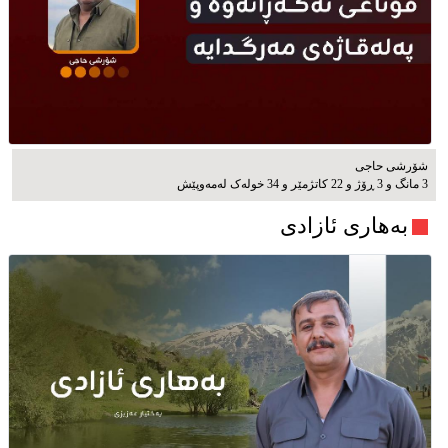
شۆرشی حاجی
3 مانگ و 3 ڕۆژ و 22 کاتژمێر و 34 خوله‌ک له‌مه‌وپێش‌
بەهاری ئازادی