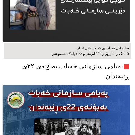
سازمانی خەبات ی كوردستانی ئێران
5 مانگ و 25 ڕۆژ و 12 کاتژمێر و 38 خوله‌ک له‌مه‌وپێش‌
پەیامی سازمانی خەبات بەبۆنەی ۲۲ی
ڕێبەندان