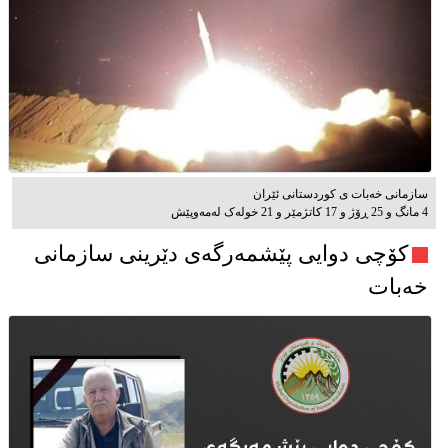
سازمانی خەبات ی کوردستانی ئێران
4 مانگ و 25 ڕۆژ و 17 کاتژمێر و 21 خوله‌ک له‌مه‌وپێش‌
کۆچی دوایی پێشمەرگەی دێرینی سازمانی
خەبات