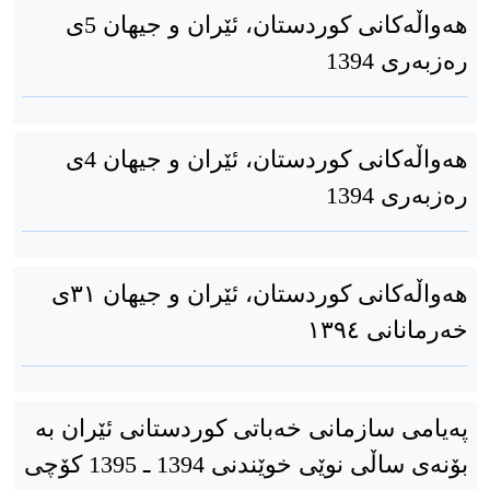
هەواڵەکانی کوردستان، ئێران و جیهان 5ی
رەزبەری 1394
هەواڵەکانی کوردستان، ئێران و جیهان 4ی
رەزبەری 1394
هەواڵەکانی کوردستان، ئێران و جیهان ٣١ی
خەرمانانی ١٣٩٤
پەیامی سازمانی خەباتی کوردستانی ئێران بە
بۆنەی ساڵی نوێی خوێندنی 1394 ـ 1395 کۆچی