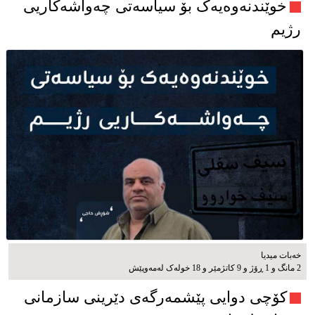
خوێندنەوەیەک بۆ سیاسەتی چەواشەکاریی
رژیم
خەبات میدیا
2 مانگ و 1 ڕۆژ و 9 کاتژمێر و 18 خوله‌ک له‌مه‌وپێش‌
کۆچی دوایی پێشمەرگەی دێرینی سازمانی