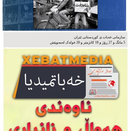
سازمانی خەبات ی كوردستانی ئێران
5 مانگ و 27 ڕۆژ و 18 کاتژمێر و 20 خوله‌ک له‌مه‌وپێش‌