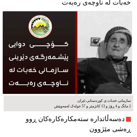
خەبات لە ناوچەی رەبەت
سازمانی خەبات ی كوردستانی ئێران
2 مانگ و 4 ڕۆژ و 13 کاتژمێر و 57 خوله‌ک له‌مه‌وپێش‌
دەسەڵاتدارە ستەمکارەکارەکان ڕوو
ڕەشی مێژوون