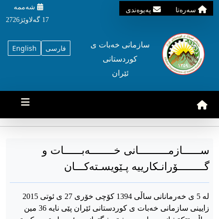
شه‌ممه‌
سه‌ره‌تا
په‌یوه‌ندی
17 گه‌لاوێژ2726
سازمانی خه‌بات ی
فارسی
English
کوردستانی
ئێران
ســــــازمــــــــــانی خــــــــەبــــــات و
گـــــــــۆرانـکارییە پـێویسـتەکـــان
لە 5 ی خەرمانانی ساڵی 1394 کۆچی خۆری 27 ی ئوتی 2015
زایینی سازمانی خەبات ی کوردستانی ئێران پێی نایە 36 مین