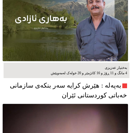
بەختیار عەزیزی
4 مانگ و 11 ڕۆژ و 16 کاتژمێر و 20 خوله‌ک له‌مه‌وپێش‌
به‌په‌له‌ : هێرش کرایە سەر بنکەی سازمانی
خەباتی کوردستانی ئێران