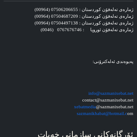
ژماره‌ی ته‌له‌فۆن کوردستان : 07506206655 (00964)
ژماره‌ی ته‌له‌فۆن کوردستان : 07504687209 (00964)
ژماره‌ی ته‌له‌فۆن کوردستان : 07504497138 (00964)
ژماره‌ی ته‌له‌فۆن ئوروپا : 0767676746 (0046)
په‌یوه‌ندی ئه‌له‌کترۆنی:
info@sazmanixebat.net
contact@sazmanixebat.net
xebatmedia
@sazmanixebat.net
sazmanikhabat@hotmail.c
om
ئۆرگانه‌کانی سازمانی خه‌بات