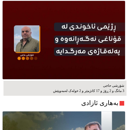
شۆرشی حاجی
3 مانگ و 2 ڕۆژ و 17 کاتژمێر و 2 خوله‌ک له‌مه‌وپێش‌
بەهاری ئازادی