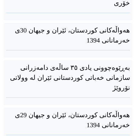
خۆری
هەواڵەکانی کوردستان، ئێران و جیهان 30ی
خەرمانانی 1394
بەڕێوەچوونی یادی ٣٥ ساڵەی دامەزرانی
سازمانی خەباتی کوردستانی ئێران لە وولاتی
نۆروێژ
هەواڵەکانی کوردستان، ئێران و جیهان 29ی
خەرمانانی 1394