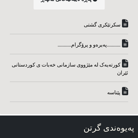
سکرتێکری گشتی
...........په‌یره‌و و پرۆگرام...........
کورته‌یه‌ک له مێژووی سازمانی خه‌بات ی کوردستانی
ئێران
پێناسه‌
په‌یوه‌ندی گرتن