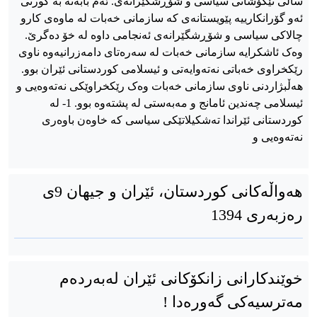
ساڵی تێکۆشانی سیاسی و شۆڕشگێرانەی. ئەم بابەتە بە کورتی
ئەو گۆرانکارییە پێویستانەی کە سازمانی خەبات لە ماوەی کارو
چالاکی سیاسی و شۆڕشگێرانەی ئەنجامی داوە لە خۆ دەگرێ.
وەک ئاشکرایە سازمانی خەبات لە سەرەتای دامەزرانیەوە ناوی
رێکخراوی خەباتی نەتەوایەتی و ئیسلامی کوردستانی ئێران بوو.
هەڵبژاردنی ناوی سازمانی خەبات وەک رێکخراوێکی نەتەوەیی و
ئیسلامی چەندین ئامانج و مەبەستی لە پشتەوە بوو. 1- لە
کوردستانی ئێراندا تەشکیلاتێکی سیاسی کە خاوەن باوەری
نەتەوەیی و
هەواڵەکانی کوردستان، ئێران و جیهان 9ی
رەزبەری 1394
خوێندکارانی زانکۆکانی ئێران لەبەردەم
مەترسیەکی گەورەدا !