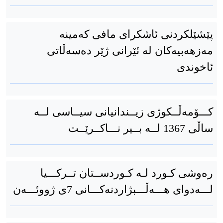
پێشێلکردنی ئاشکرای مافی کەمینە
مەزهەبیەکان لە ئێرانی ژێر دەسەڵاتی
ئاخوندی
کـــۆمەڵــکوژی زیــندانیانی سیــاسی لــە
ساڵی 1367 لــە بــیر نـــاکــرێــت
رەوشی کـورد لـە کـوردســتان تــرکـــیا
لـــەدوای هـــەڵـــبژاردنەکـــانی 7ی ژووئـــەن