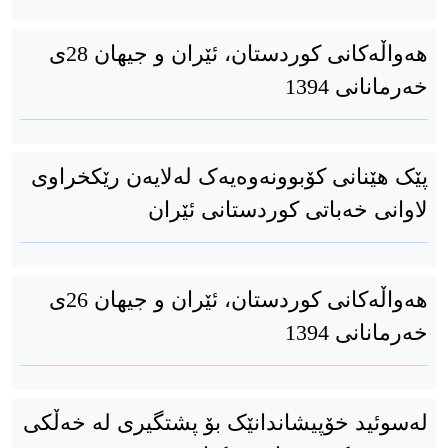
هەواڵەکانی کوردستان، ئێران و جیهان 28ی
خەرمانانی 1394
پێک هێنانی کۆبوونەوەیەک لەلایەن رێکخراوی
لاوانی خەباتی کوردستانی ئێران
هەواڵەکانی کوردستان، ئێران و جیهان 26ی
خەرمانانی 1394
لەسوئید خۆپیشاندانێک بۆ پشتگیری لە خەڵکی