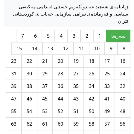
ژیاننامەی شەهید عەبدوڵکەریم حسێنی ئەندامی مەکتەبی
سیاسی و فەرماندەی نیزامی سازمانی خەبات ی کوردستانی
ئێران
سه‌ره‌تا
1
2
3
4
5
6
7
15
14
13
12
11
10
9
8
23
22
21
20
19
18
17
16
31
30
29
28
27
26
25
24
39
38
37
36
35
34
33
32
47
46
45
44
43
42
41
40
55
54
53
52
51
50
49
48
63
62
61
60
59
58
57
56