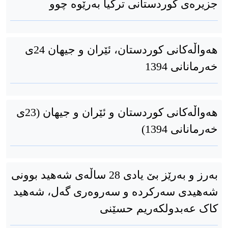
جزیرەی کوردستانی ترکیا بەرێوە چوو
هەواڵەکانی کوردستان، ئێران و جیهان 24ی
خەرمانانی 1394
هەواڵەکانی کوردستان و ئێران و جیهان (23ی
خەرمانانی 1394)
بەرز و بەرێز بێ یادی 28 ساڵەی شەهید بوونی
شەهیدی سەرکردە و سەروەری گەل، شەهید
کاک عەبدولکەریم حسێنی