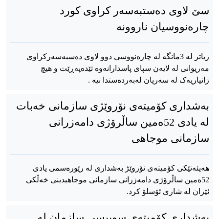
سێ لاوی دەستبەسەر کراوی کورد
چارەنووسیان ناروونە
زیاتر لە 3مانگە لە چارەنووسی دوو لاوی دەسبەسەرکراوی
مەریوانی لە لایەن سپای پاسدارانەوە تێدەپەڕێت و هیچ
زانیاریەک لە سەریان لەبەردەستدا نیە .
بەشداری کۆمیتەی نۆروێژی سازمانی خەبات
لە یادی 52ەمین ساڵرۆژی دامەزرانی
سازمانی موجاهی
هەیئەتێکی کۆمیتەی نۆروێژ بەشدارى لە رێورەسمی یادی
52ەمین ساڵرۆژی دامەزرانی سازمانی موجاهیدینی خەڵکی
ئێران لە شاری ئۆسلۆ کرد.
بەشداری کۆمیتەی سوییسی سازمان لە