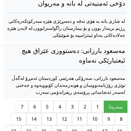
دۆخی ئەمنیەتی لە بانە و مەریوان
لە شاری بانە بە هۆی تەقە و دەسڕێژی هێزە سەرکوتکەرەکانی
ڕژیم بریندار بوون و بۆ بیمارستان راگواسترابوون،لە لایەن هێزە
جەلادەکانی بەناو ئینتزامییە بۆ شوێنێکی
مەسعود بارزانی: ده‌ستووری عێراق هیچ
ئیعتبارێکی نه‌ماوه‌
مه‌سعود بارزانی، سه‌رۆکی هه‌رێمی کوردستان ئه‌مڕۆ له‌گه‌ڵ
توێژی رۆژنامه‌نووسان و هونه‌رمه‌ندان کۆبوویه‌وه‌ و جه‌ختی
له‌سه‌ر ئه‌نجامدانی پرۆسه‌ی ریفراندۆمی سه‌رب
سه‌ره‌تا
1
2
3
4
5
6
7
15
14
13
12
11
10
9
8