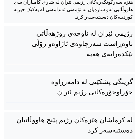
هێزە سەرکوتگەرەکانی رژیمی ئێران لە شاری کامیاران سێ
هاووڵاتیی ئەو شارەیان بە تۆمەتی ئەندامەتی لە یەکێک حیزبە
کوردییەکان دەستبەسەر کرد.
رژیمی ئێران لە ناوچەی روژهەڵاتی
ناوەڕاست سەرچاوەی ئاژاوەو رۆڵی
تێکدەرانەی هەیە
گرینگی پشکێنی لە دامەزراوە
جۆراوجۆرەکانی رژیم ئێران
لە کرماشان هێزەکان رژیم پێنج هاووڵاتیان
دەستبەسەر کرد