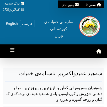
یه‌ک شه‌مه‌
سه‌ره‌تا
په‌یوه‌ندی
18 گه‌لاوێژ2726
سازمانی خه‌بات ی
فارسی
English
کوردستانی
ئێران
شەهید عەبدولکەریم ناسنامەی خەبات
شەهیدان سەروەرانی گەڵن و ئازیزترین و پیرۆزترین بەها و
داهاتی شۆڕش و کوردایەتین. پلەی شەهید هێندەی نرخەکەی کە
گیان و روحە گەورە و بەرزە و