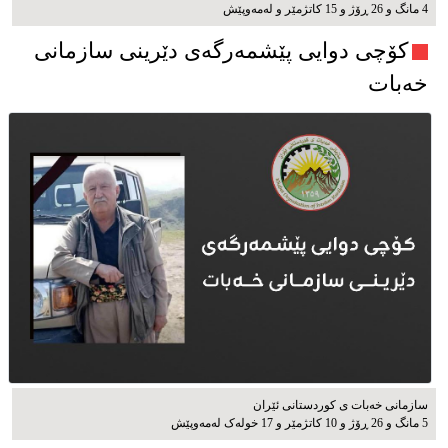
4 مانگ و 26 ڕۆژ و 15 کاتژمێر و له‌مه‌وپێش‌
کۆچی دوایی پێشمەرگەی دێرینی سازمانی
خەبات
سازمانی خەبات ی كوردستانی ئێران
5 مانگ و 26 ڕۆژ و 10 کاتژمێر و 17 خوله‌ک له‌مه‌وپێش‌