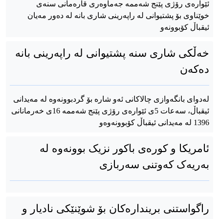
ئێوارەی رۆژی پێنج شەممە جەماوەری قارەمانی سنەی
خوێناوی بۆ پشتیوانی لە راپەرینی شاری بانە لە دەور مەیان
ئیقباڵ کۆبوونەو
خەڵکی شاری سنە پشتیوانی لە راپەرینی بانە
دەکەن
لەدوای بانگەوازی چالاکانی ئەو شارە بۆ گردبوونەوە لە مەیدانی
ئیقباڵ، سەعات 5ی ئێوارەی رۆژی پێنج شەممە 16ی خەرمانانی
1396 لە مەیدانی ئیقباڵ کۆبوونەوەو
ئامریکا و کورەی باکور نزیک بوونەوە لە
بەریەک کەوتنی سەربازی
راگواستنی بریندارەکان بۆ شوێنێکی نادیار و