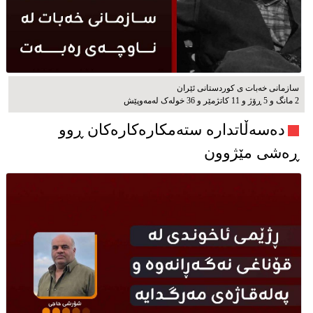
سازمانی خەبات ی كوردستانی ئێران
2 مانگ و 5 ڕۆژ و 11 کاتژمێر و 36 خوله‌ک له‌مه‌وپێش‌
دەسەڵاتدارە ستەمکارەکارەکان ڕوو
ڕەشی مێژوون