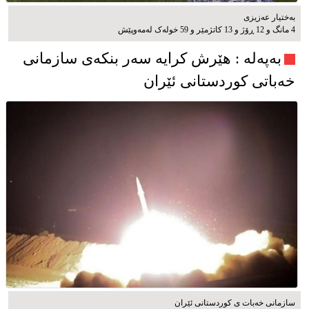
بەختیار عەزیزی
4 مانگ و 12 ڕۆژ و 13 کاتژمێر و 59 خوله‌ک له‌مه‌وپێش‌
به‌په‌له‌ : هێرش کرایە سەر بنکەی سازمانی
خەباتی کوردستانی ئێران
سازمانی خەبات ی کوردستانی ئێران