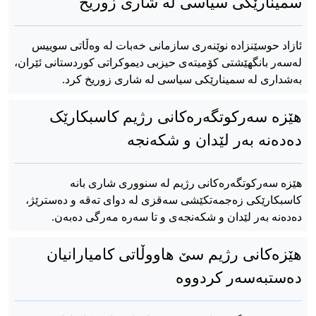
سمینارێکی سیاسی لە شاری زوریخ
ئازاد حوسێنزادە نوێنەری سازمانی خەبات لە وەڵاتی سوییس
لەسەر بانگهێشتی کۆمیتەی حیزبی دیموکراتی کوردستانی ئێران،
بەشداری لە سمینارێکی سیاسی لە شاری زوریخ کرد.
هێزە سەرکوتگەرەکانی رژیم کاسبکارێک
دەدەنە بەر لێدان و شکەنجە
هێزە سەرکوتگەرەکانی رژیم لە سنووری شاری بانە
کاسبکارێکی زەجمەتکێشی سەقزی لە دوای تەقە و دەسترێژ،
دەدەنە بەر لێدان و شکەنجەی و تا سەرە مەرگی دەبەن.
هێزەکانی رژیم سێ هاووڵاتی کامیارانیان
دەستبەسەر کردووە