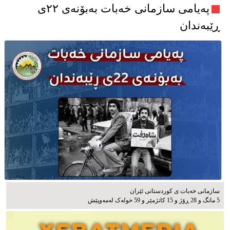
پەیامی سازمانی خەبات بەبۆنەی ۲۲ی
ڕێبەندان
سازمانی خەبات ی كوردستانی ئێران
5 مانگ و 28 ڕۆژ و 15 کاتژمێر و 59 خوله‌ک له‌مه‌وپێش‌