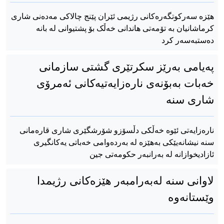
هێزە سەرکوتگەرەکانی رژیمی ئێران پێنج چالاکی مەدەنی شاری
کرماشانیان بە تۆمەتی هاندانی خەڵک بۆ پشتیوانی لە بانە
دەستبەسەر کرد
پەیامی بەرێز سکرتێری گشتی سازمانی
خەبات بەبۆنەی نارەزایەتیەکانی ئەمرۆی
شاری سنە
ناره‌زایه‌تی ئێوه‌ خه‌ڵکی دڵسۆزو شۆرشگێری شاری قاره‌مانی
سنه‌ نیشانه‌یێکی به‌هێزه‌ له‌ به‌رده‌وامی خه‌باتی یه‌کانگیری
ئازادیخوازانه‌ له‌ به‌رانبه‌ر حکومه‌تی جین
لاوانی سنە لەبەرامبەر هێزەکانی رژیمدا
وێستانەوە