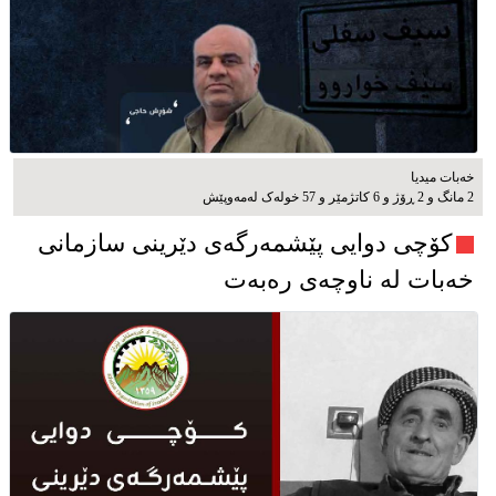
خەبات میدیا
2 مانگ و 2 ڕۆژ و 6 کاتژمێر و 57 خوله‌ک له‌مه‌وپێش‌
کۆچی دوایی پێشمەرگەی دێرینی سازمانی
خەبات لە ناوچەی رەبەت