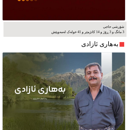
شۆرشی حاجی
3 مانگ و 3 ڕۆژ و 14 کاتژمێر و 41 خوله‌ک له‌مه‌وپێش‌
بەهاری ئازادی