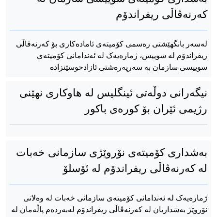
کەرنەڤاڵی ریفراندۆم
لەسەر بانگهێشتی رەسمی کۆمیتەی ئامادەکاری بۆ کەرنەڤاڵی
ریفراندۆم لە سوییس، ژمارەیەک لە ئەندامانی کۆمیتەی
سوییسی سازمان بە سەرپەرەشتی ئازادحوسێنزادە
نیگەرانی دوڵەتی ئینگلیس لە هاوکاری نهێنی
رژیمی ئێران بۆ کورەی باکور
بەشداری کۆمیتەی نۆروێژی سازمانی خەبات
لە کەرنەڤاڵی ریفراندۆم لە ئۆسلۆ
ژمارەیەک لە ئەندامانی کۆمیتەی سازمانی خەبات لە وەلاتی
نۆروێژ بەشداریان لە کەرنەڤاڵی ریفراندۆم لەبەردەم پاڵەمان لە