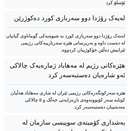
ئۆسلۆ کرد
لەیەک رۆژدا دوو سەربازی کورد دەکوژرێن
لەیەک رۆژدا دوو سەربازی کورد بە شیوەیەکی گوماناوی گیانیان
لە دەست داوە و بەرپرسانی هێزە سەربازییەکانی رژیمی
ئێرانیش دەڵێن خۆکوژییان کردووە.
هێزەکانی رژیم لە مەهاباد ژمارەیەک چالاکی
ئەو شارەیان دەستبەسەر کرد
هێزە سەرکوتگەرەکانی رژیمی ئێران لە شاری مەهاباد هەڵیان
کوتایە سەر کۆبوونەوەی ناڕەزایەتی خەڵک و ٥ چالاکی
مەدەنییان دەستبەسەر کرد.
بەشداری کۆمیتەی سوییسی سازمان لە