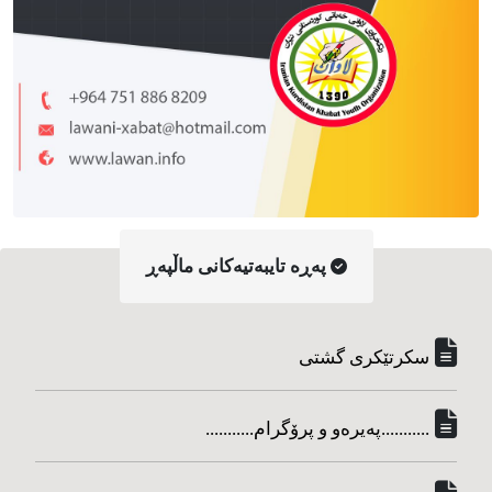
په‌ڕه‌ تایبه‌تیه‌کانی ماڵپه‌ڕ
سکرتێکری گشتی
...........په‌یره‌و و پرۆگرام...........