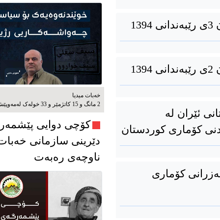
13
13
خەبات میدیا
2 مانگ و 15 کاتژمێر و 33 خوله‌ک له‌مه‌وپێش‌
ی ئێران لە
کۆچی دوایی پێشمەر
دێرینی سازمانی خەبات
ناوچەی رەبەت
 دامەزرانی کۆماری