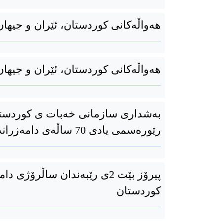
هەواڵەکانی کوردستان، ئێران و جیهان 3ی رێبەندانی 94
هەواڵەکانی کوردستان، ئێران و جیهان 2ی رێبەندانی 94
بەشداری سازمانی خەبات ی کوردستان
رێورەسمی یادی 70 ساڵەی دامەزراندنی کۆماری کوردستان
پیرۆز بێت 2ی رێبەندان ساڵرۆژی
کوردستان