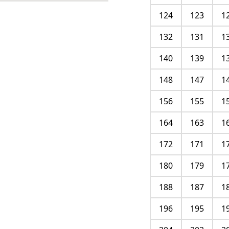
124
123
1
132
131
1
140
139
1
148
147
1
156
155
1
164
163
1
172
171
1
180
179
1
188
187
1
196
195
1