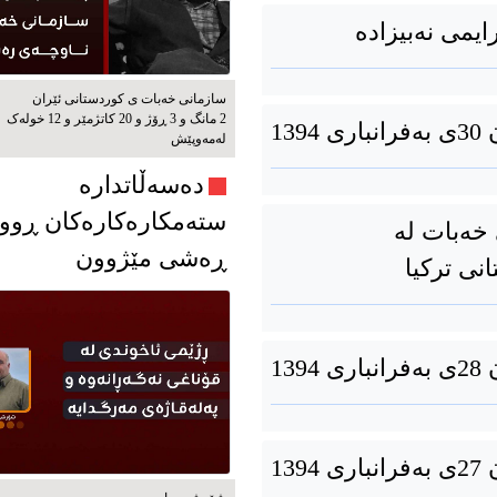
یمی نەبیزادە
سازمانی خەبات ی كوردستانی ئێران
2 مانگ و 3 ڕۆژ و 20 کاتژمێر و 12 خوله‌ک
13
له‌مه‌وپێش‌
دەسەڵاتدارە
ستەمکارەکارەکان ڕوو
خەبات لە
ڕەشی مێژوون
نی ترکیا
13
13