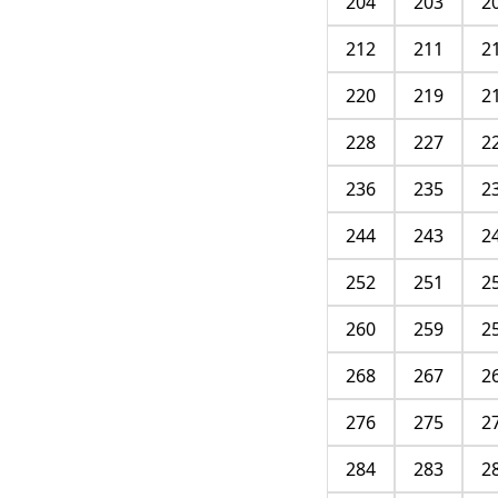
204
203
2
212
211
2
220
219
2
228
227
2
236
235
2
244
243
2
252
251
2
260
259
2
268
267
2
276
275
2
284
283
2