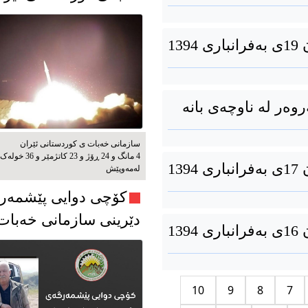
13
وەر لە ناوچەی بانە
سازمانی خەبات ی کوردستانی ئێران
4 مانگ و 24 ڕۆژ و 23 کاتژمێر و 36 خوله‌ک
13
له‌مه‌وپێش‌
کۆچی دوایی پێشمەر
دێرینی سازمانی خەبا
13
10
9
8
7