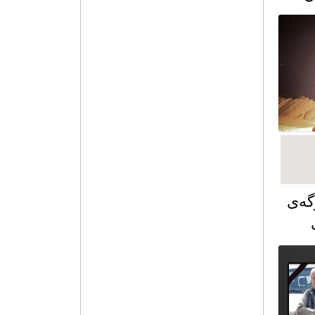
گەی
ت