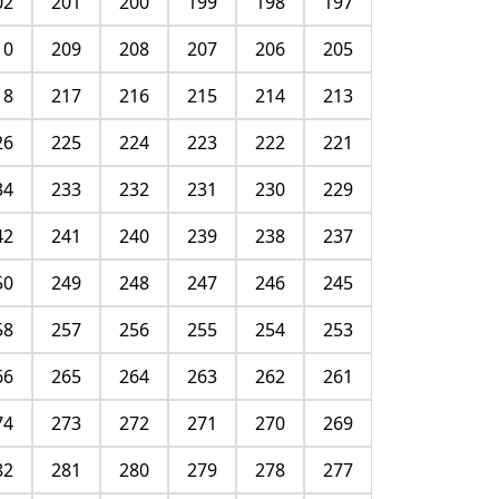
02
201
200
199
198
197
10
209
208
207
206
205
18
217
216
215
214
213
26
225
224
223
222
221
34
233
232
231
230
229
42
241
240
239
238
237
50
249
248
247
246
245
58
257
256
255
254
253
66
265
264
263
262
261
74
273
272
271
270
269
82
281
280
279
278
277