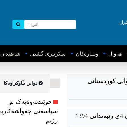
ێران
هه‌واڵ
وتــاره‌کان
سکرتێری گشتی
شه‌هیدان
وانی کوردستانی
دواین بڵاوکراوه‌کا
خوێندنەوەیەک بۆ
سیاسەتی چەواشەکاری
13
رژیم