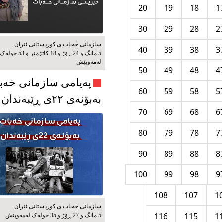
20
19
18
1
30
29
28
2
سازمانی خەبات ی كوردستانی ئێران
40
39
38
3
5 مانگ و 24 ڕۆژ و 18 کاتژمێر و 53 خوله‌ک
له‌مه‌وپێش‌
50
49
48
4
پەیامی سازمانی خەب
60
59
58
5
بەبۆنەی ۲۲ی ڕێبەندان
70
69
68
6
80
79
78
7
90
89
88
8
100
99
98
9
108
107
1
سازمانی خەبات ی كوردستانی ئێران
116
115
1
5 مانگ و 27 ڕۆژ و 35 خوله‌ک له‌مه‌وپێش‌