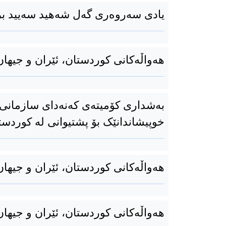
یادی سەروەری گەل شەهید سه‌یید برا
هەواڵەکانی کوردستان، ئێران و جیهان 30ی بەفرانباری 94
بەشداری کۆمیتەی کەنەدای سازمانی 
خوپیشاندانێک بۆ پشتیوانی لە کوردستا
هەواڵەکانی کوردستان، ئێران و جیهان 28ی بەفرانباری 94
هەواڵەکانی کوردستان، ئێران و جیهان 27ی بەفرانباری 94