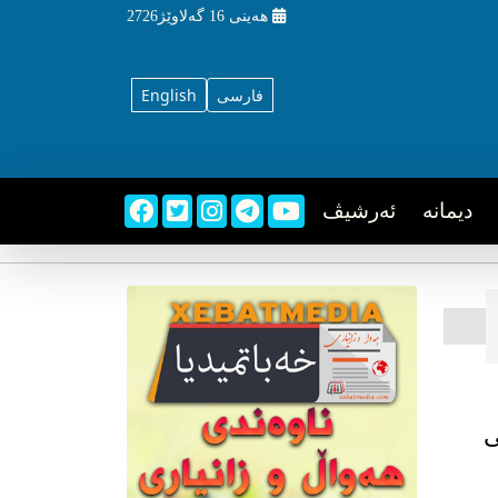
هه‌ینی
16 گه‌لاوێژ2726
فارسی
English
دیمانه
ئه‌رشیڤ
ی