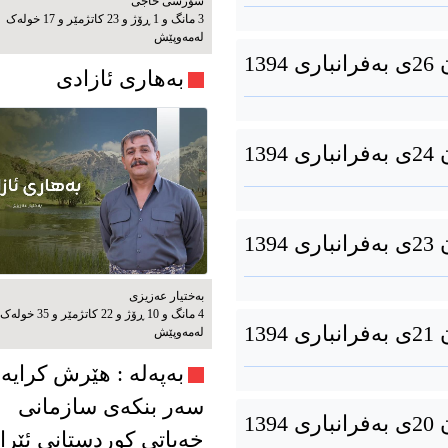
شۆرشی حاجی
3 مانگ و 1 ڕۆژ و 23 کاتژمێر و 17 خوله‌ک
له‌مه‌وپێش‌
13
بەهاری ئازادی
13
13
بەختیار عەزیزی
4 مانگ و 10 ڕۆژ و 22 کاتژمێر و 35 خوله‌ک
13
له‌مه‌وپێش‌
به‌په‌له‌ : هێرش کرایە
سەر بنکەی سازمانی
13
خەباتی کوردستانی ئێرا