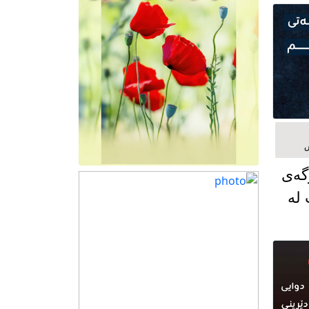
گەی
 لە