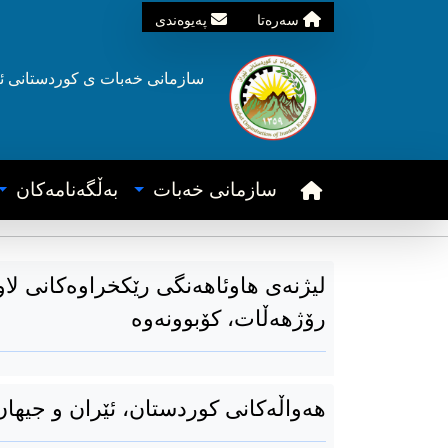
سه‌ره‌تا
په‌یوه‌ندی
سازمانی خه‌بات ی
کوردستانی
ئ
سازمانی خه‌بات
به‌ڵگه‌نامه‌کان
لیژنەی هاوئاهەنگی رێکخراوەکانی لا
رۆژهەڵات، کۆبوونەوە
هەواڵەکانی کوردستان، ئێران و جیهان 4ی رێبەندانی 94