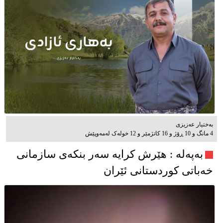
بەختیار عەزیزی
4 مانگ و 10 ڕۆژ و 16 کاتژمێر و 12 خوله‌ک له‌مه‌وپێش‌
به‌په‌له‌ : هێرش کرایە سەر بنکەی سازمانی
خەباتی کوردستانی ئێران