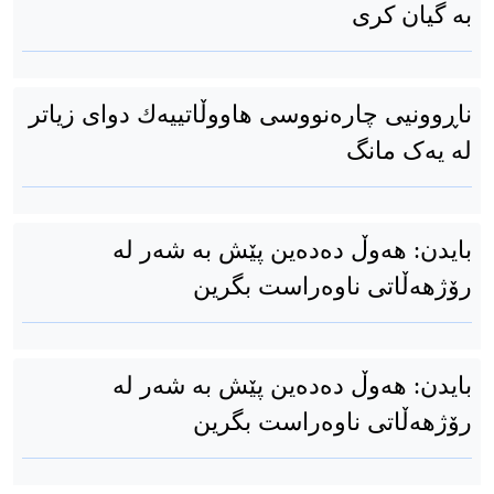
بە گیان کری
ناڕوونیی چارەنووسی هاووڵاتییەك دوای زیاتر
لە یەک مانگ
بایدن: هەوڵ دەدەین پێش بە شەر لە
رۆژهەڵاتی ناوەراست بگرین
بایدن: هەوڵ دەدەین پێش بە شەر لە
رۆژهەڵاتی ناوەراست بگرین