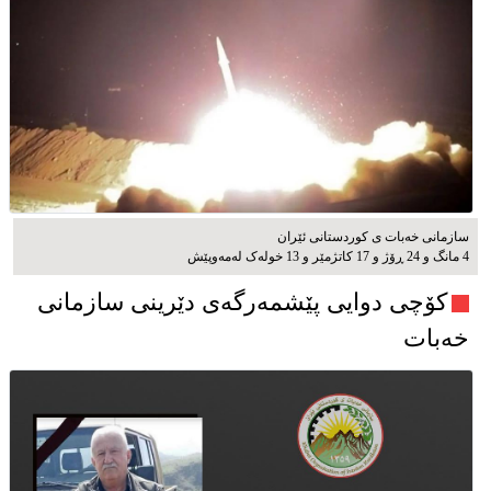
سازمانی خەبات ی کوردستانی ئێران
4 مانگ و 24 ڕۆژ و 17 کاتژمێر و 13 خوله‌ک له‌مه‌وپێش‌
کۆچی دوایی پێشمەرگەی دێرینی سازمانی
خەبات