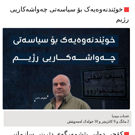
خوێندنەوەیەک بۆ سیاسەتی چەواشەکاریی
رژیم
خەبات میدیا
2 مانگ و 9 کاتژمێر و 10 خوله‌ک له‌مه‌وپێش‌
کۆچی دوایی پێشمەرگەی دێرینی سازمانی