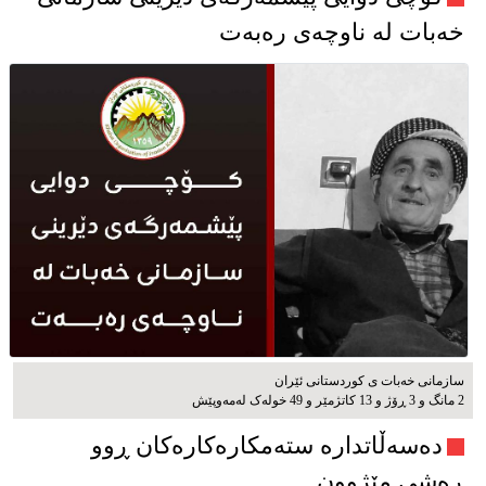
خەبات لە ناوچەی رەبەت
سازمانی خەبات ی كوردستانی ئێران
2 مانگ و 3 ڕۆژ و 13 کاتژمێر و 49 خوله‌ک له‌مه‌وپێش‌
دەسەڵاتدارە ستەمکارەکارەکان ڕوو
ڕەشی مێژوون