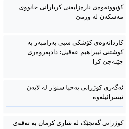
کۆبوونەوەی نارەزایەتی کریارانی خانووی
مەسکەن لە ورمێ
کاردانەوەی کۆشکی سپی بەرامبەر بە
کوشتنی ئیبراهیم عەقیل: دادپەروەری
جێبەجێ كرا
ئەگەری کوژرانی یەحیا سنوار لە لایەن
ئیسرائیلەوە
کوژرانی گەنجێک لە شاری کرمان بە تەقەی