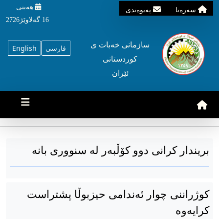
هه‌ینی
سه‌ره‌تا
په‌یوه‌ندی
16 گه‌لاوێژ2726
سازمانی خه‌بات ی
فارسی
English
کوردستانی
ئێران
بریندار کرانی دوو کۆڵبەر لە سنووری بانە
کوژراننی چوار ئەندامی حیزبوڵا پشتراست
کرایەوە