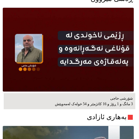
شۆرشی حاجی
3 مانگ و 1 ڕۆژ و 16 کاتژمێر و 54 خوله‌ک له‌مه‌وپێش‌
بەهاری ئازادی