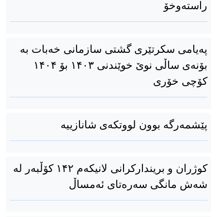
راستەوخۆ
پەیامی سكرتێری گشتی سازمانی خەبات بە
بۆنەی ساڵی نوێ‌ خوێندنی ۱۴۰۳ بۆ ۱۴۰۴
كۆچی خۆری
پێشمەرگە بوون لووتکەی شانازییە
کوژران و بریندارکرانی لانیکەم ۱۴۲ کۆڵبەر لە
شەش مانگی سەرەتای ئەمساڵ