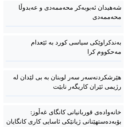
شەهیدان ئەبوبەكر محەممەدی و عەبدوڵا
محەممەدی
بەندکراوێکی سیاسی کورد بە ئێعدام
مەحکووم کرا
هێرشکردنەسەر سەر لوبنان بە بی لێدان لە
رژیمی ئێران کاریگەر نابێت
خانەوادەی قوربانیانی کانگای غەڵوز:
بۆبەدەستهێنانی ژیانێکی ئاسایی کاری کانگایان