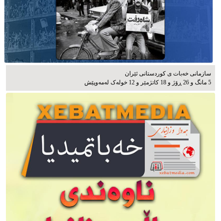
سازمانی خەبات ی كوردستانی ئێران
5 مانگ و 26 ڕۆژ و 18 کاتژمێر و 12 خوله‌ک له‌مه‌وپێش‌