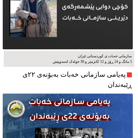
سازمانی خەبات ی كوردستانی ئێران
5 مانگ و 24 ڕۆژ و 12 کاتژمێر و 30 خوله‌ک له‌مه‌وپێش‌
پەیامی سازمانی خەبات بەبۆنەی ۲۲ی
ڕێبەندان