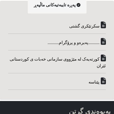
په‌ڕه‌ تایبه‌تیه‌کانی ماڵپه‌ڕ
سکرتێکری گشتی
...........په‌یره‌و و پرۆگرام...........
کورته‌یه‌ک له مێژووی سازمانی خه‌بات ی کوردستانی
ئێران
پێناسه‌
په‌یوه‌ندی گرتن