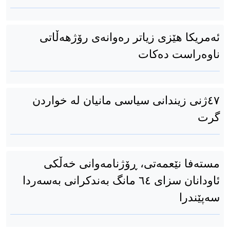
ئەمریکا هێزی زیاتر رەوانەی رۆژهەڵاتی
ناوەراست دەکات
٤٧ژنی زیندانی سیاسی مانیان لە خواردن
گرت
مستەفا نێعمەتی، ڕۆژنامەوانی خەڵکی
ئاودانان سزای ٦٤ مانگ بەندکرانی بەسەردا
سەپێندرا