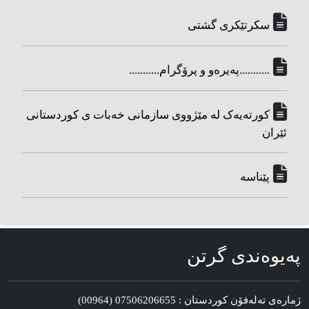
سکرتێکری گشتی
...........په‌یره‌و و پرۆگرام...........
کورته‌یه‌ک له مێژووی سازمانی خه‌بات ی کوردستانی
ئێران
پێناسه‌
په‌یوه‌ندی گرتن
ژماره‌ی ته‌له‌فۆن کوردستان : 07506206655 (00964)