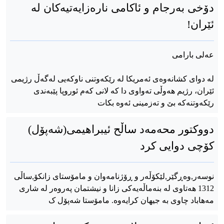
دۆخی بەرجام و ئاکامی نارەزایەتیەکان لە
ئێران!
عەلی بارامی
لە دوای کشانەوەی ئەمریکا لە رێکەوتنی ناوکەیی لەگەڵ رژیمی
ئێران، رژیم هەوڵی تەواوی دا کە لانی کەم ئوروپا پێبەندی
رێکەوتنەکە بێ و تەزمینی ئەوە بکات
دووکتور محەمەد ساڵح ئیبراهیمی(شەپۆل)
کۆچی دوایی کرد
نوسەر,وەڕگێر,لێکۆڵەر و ڕۆژنامەوان و مامۆستای زانکۆ,ساڵی
1312 هەتاوی لە بنەماڵەیەکی زانا و نیشتمان پەروەر لە شاری
مەهاباد چاوی بە جیهان کرایەوە. مامۆستا شەپۆل ک