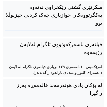
سکرتێری گشتی رێکخراوی نەتەوە
یەکگرتووەکان خوازیاری چەک کردنی حیزبوڵلا
بوو
فیلتەری ناسەرکەوتووی تلگرام لەلایەن
رژیمەوە
لەرێکەوتی ۱۰بانەمەری ۱۳۹·بڕیاری فیلتەری تلگرام لە لایەن
دادسەرای کلتور و میدیای تارانەوە راگەیەندرا.
لە بۆکان یادی هونەرمەند قالەمەڕە بەرز
راگیرا