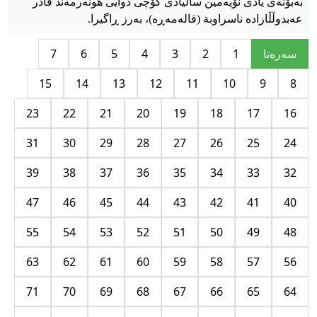
بەبۆنەی یادی نۆیەمین ساڵیادی کۆچی دوایی هونەرمەند قادر
عەبدوڵڵازادە ناسراوبة (قالەمەڕە)، بەرز ڕاگیرا.
سه‌ره‌تا
1
2
3
4
5
6
7
15
14
13
12
11
10
9
8
23
22
21
20
19
18
17
16
31
30
29
28
27
26
25
24
39
38
37
36
35
34
33
32
47
46
45
44
43
42
41
40
55
54
53
52
51
50
49
48
63
62
61
60
59
58
57
56
71
70
69
68
67
66
65
64