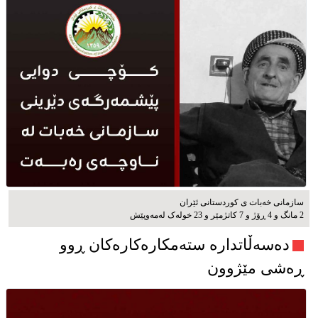
سازمانی خەبات ی كوردستانی ئێران
2 مانگ و 4 ڕۆژ و 7 کاتژمێر و 23 خوله‌ک له‌مه‌وپێش‌
دەسەڵاتدارە ستەمکارەکارەکان ڕوو
ڕەشی مێژوون