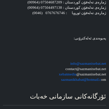
ژماره‌ی ته‌له‌فۆن کوردستان : 07504687209 (00964)
ژماره‌ی ته‌له‌فۆن کوردستان : 07504497138 (00964)
ژماره‌ی ته‌له‌فۆن ئوروپا : 0767676746 (0046)
په‌یوه‌ندی ئه‌له‌کترۆنی:
info@sazmanixebat.net
contact@sazmanixebat.net
xebatmedia
@sazmanixebat.net
sazmanikhabat@hotmail.c
om
ئۆرگانه‌کانی سازمانی خه‌بات