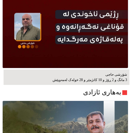
شۆرشی حاجی
3 مانگ و 2 ڕۆژ و 10 کاتژمێر و 28 خوله‌ک له‌مه‌وپێش‌
بەهاری ئازادی