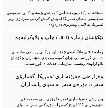
سەناتۆر مارکۆ روبیو ئەندامی کومیتەی پێوەندییەکانی دەرەوەی
مەجلیسی سەنای ئەمریکا لە پێش کەش کردنی ستراتژی نوێی
ئەمریکا لە لایەن وەەزیری دەرەوەی
تێکۆشان ژمارە (303 ) چاپ و بلاوکرایەوە
ژمارە 303ی مانگنامەی تێکۆشان ئورگانی رەسمی سازمانی
خەباتی کوردستانی ئێران کەوتە بەردیدی خوێنەران. تێکۆشان
بلاوکراوەی رەسمی سازمانی خەبات ی کوردستانی
وەزارەتی خەزێنەداری ئەمریکا: گەمارۆی
سەر 5 مۆرەی سەر بە سپای پاسداران
وەزارەتی خەزینەداری ئەمریکا رۆژی سێ شەممە 1ی
جۆرزەدرانی 1397 پێنج کەس لە مۆرەکانی سەر بە سپای