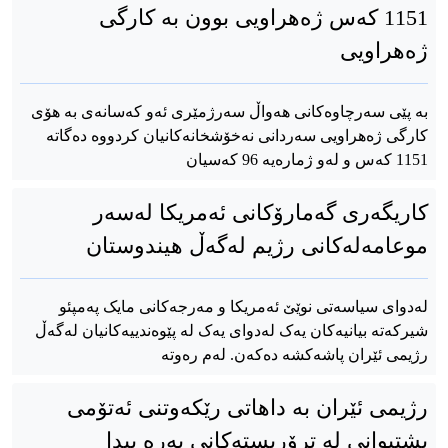
1151 کەس ژەهراویی بوون بە کارگی
ژەهراویی
بە پێی سەرچاوەکانی هەواڵ سەرژمێری ئەو کەسانەی بە هۆی
کارگی ژەهراویی سەردانی نەخۆشخانەکانیان کردووە دەگاتە
1151 کەس و لەو ژمارەیە 96 کەسیان
کاریگەری گەمارۆکانی ئەمریکا لەسەر
موعامەلەکانی رژیم لەگەڵ هیندوستان
لەدوای سیاسەتی نوێێ‌ ئەمریکا و مەرجەکانی مایک پەمپئو
شیرکەتە بیانیەکان یەک لەدوای یەک لە پێوەندییەکانیان لەگەڵ
رژیمی ئێران پاشەکشە دەکەن. لەم رەوتە
رژیمی ئێران بە داهاتی رێکەوتنی ئەتۆمی
پشتیوانی لە ترۆریستەکانی پەرە پیدا