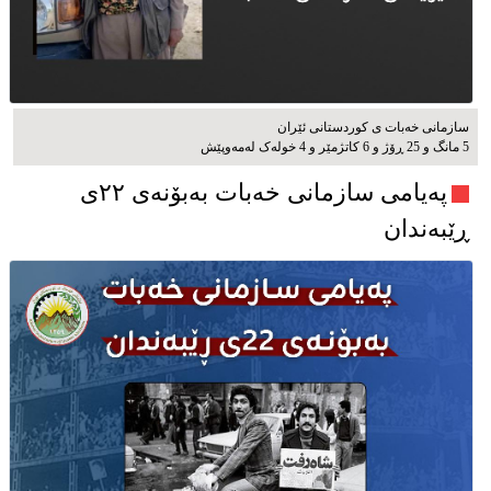
سازمانی خەبات ی كوردستانی ئێران
5 مانگ و 25 ڕۆژ و 6 کاتژمێر و 4 خوله‌ک له‌مه‌وپێش‌
پەیامی سازمانی خەبات بەبۆنەی ۲۲ی
ڕێبەندان