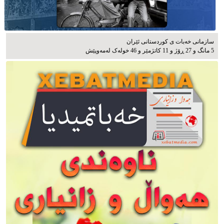
سازمانی خەبات ی كوردستانی ئێران
5 مانگ و 27 ڕۆژ و 11 کاتژمێر و 46 خوله‌ک له‌مه‌وپێش‌