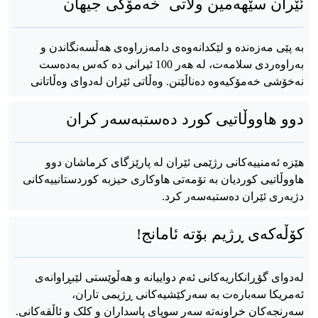
ئێران سێهەمین ولاتی خەمۆکی جیهان
بە پێی مەزەندە و لێکدانەوەی دامەزراوەی هەڵسەنگاندن و
بەراوەردی سلامەت، لە هەر 100 ئیرانی دە کەس بەدەست
نەخۆشی خەمۆکیەوە دەناڵێنن. وەڵاتی ئێران لەدوای وەڵاتانی
دوو هاووڵاتیی کورد دەستبەسەر کران
هێزە ئەمنییەکانی رژێمی ئێران لە پارێزگای کرماشان دوو
هاووڵاتیی کوردیان بە تۆمەتی هاوکاری حیزبە کوردستانییەکانی
دژبەری ئێران دەستبەسەر کرد.
کۆڵەکەی ڕژیم بۆتە ئامانج!
لەدوای گۆڕانکاریەکانی ئەم دواییانە و هەڵوێستی لێبڕاوانەی
ئەمریکا سەبارەت بە سەرکێشیەکانی ڕژیمی تاران،
سەرنجەکان خراونەتە سەر سوپای پاسداران و کلک و ئاڵقەکانی.