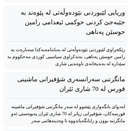
وریایی لێبوردنی نێودەوڵەتی لە پێوەند بە
جێبەجێ کردنی حوکمی ئیعدامی رامین
حوسێن پەناهی
رێکخراوی لێبوردنی نێودەوڵەتی لە بەیاننامەیەکدا سەبارەت بە
رامین حوسێن پەناهی، بەندکراوی سیاسیی کوردی مەحکووم بە
سێدارە لە بەندیخانەی ناوەندیی شاری
مانگرتنی سەرانسەری شۆفیرانی ماشینی
قورس لە 70 شاری ئێران
لەدوای بانگەوازی پێشوو لە سەر مانگرتنی شۆفیرانی ماشینە
قورسەکان، شۆفیرانی زیاتر لە 70 شاری ئێران پەیوەستی ئەو
مانگرتنە بوون و رایانگەیاندووە تا وەدینەهاتنی سەر