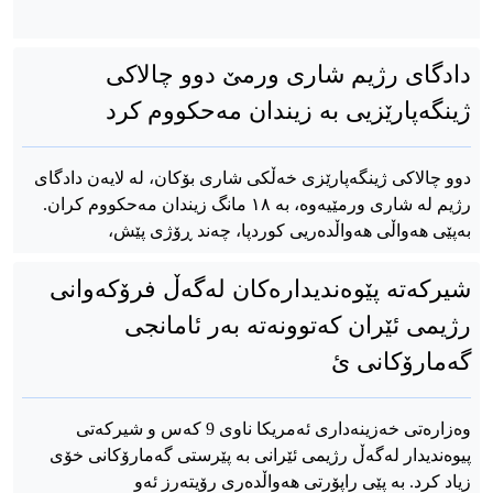
دادگای رژیم شاری ورمێ دوو چالاکی
ژینگەپارێزیی بە زیندان مەحکووم کرد
دوو چالاکی ژینگەپارێزی خەڵکی شاری بۆکان، لە لایەن دادگای
رژیم لە شاری ورمێیەوە، بە ١٨ مانگ زیندان مەحکووم کران.
بەپێی هەواڵی هەواڵدەریی کوردپا، چەند ڕۆژی پێش،
شیرکەتە پێوەندیدارەکان لەگەڵ فرۆکەوانی
رژیمی ئێران کەتوونەتە بەر ئامانجی
گەمارۆکانی ئ
وەزارەتی خەزینەداری ئەمریکا ناوی 9 کەس و شیرکەتی
پیوەندیدار لەگەڵ رژیمی ئێرانی بە پێرستی گەمارۆکانی خۆی
زیاد کرد. بە پێی راپۆرتی هەواڵدەری رۆیتەرز ئەو