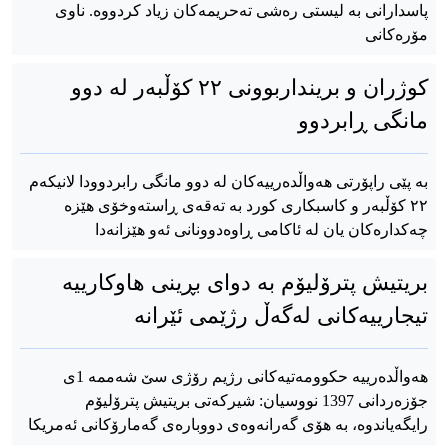
پاسدارانی بە لیستی رەشی تەحریمەکان زیاد کردووە. ناوی
مۆرەکانی
کوژران و برینداربوونی ٢٢ کۆڵبەر لە دوو
مانگی ڕابردوو
بە پێی راپۆرتی هەواڵدەرییەکان لە دوو مانگی رابردوودا لانیکەم
٢٢ کۆڵبەر و کاسبکاری کورد بە تەقەی ڕاستەوخۆی هێزە
چەکدارەکان یان لە ئاکامی ڕاوەدوونانی ئەو هێزانەدا
بریتیش پترۆلیۆم بە دوای بڕینی هاوکارییە
تیجارییەکانی لەگەڵ رژێمی ئێرانە
هەواڵدەرییە حکوومەتیەکانی رژیم رۆژی سێ شەممە 1ی
جۆزەردانی 1397 نووسیان: شیرکەتی بریتیش پترۆلیۆم
رایگەیاندوە، بە هۆی گەرانەوەی دووبارەی گەمارۆکانی ئەمریکا