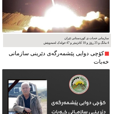
سازمانی خەبات ی کوردستانی ئێران
4 مانگ و 25 ڕۆژ و 10 کاتژمێر و 47 خوله‌ک له‌مه‌وپێش‌
کۆچی دوایی پێشمەرگەی دێرینی سازمانی
خەبات