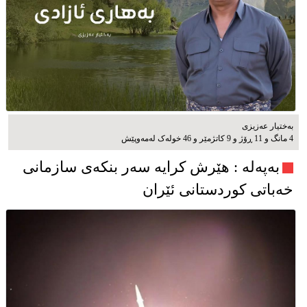
بەختیار عەزیزی
4 مانگ و 11 ڕۆژ و 9 کاتژمێر و 46 خوله‌ک له‌مه‌وپێش‌
به‌په‌له‌ : هێرش کرایە سەر بنکەی سازمانی
خەباتی کوردستانی ئێران