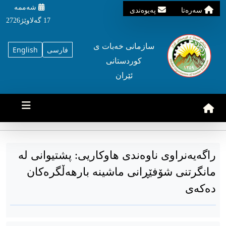
شه‌ممه‌
سه‌ره‌تا
په‌یوه‌ندی
17 گه‌لاوێژ2726
سازمانی خه‌بات ی
فارسی
English
کوردستانی
ئێران
راگەیەنراوی ناوەندی هاوکاریی: پشتیوانی لە
مانگرتنی شۆفێڕانی ماشینە بارهەڵگرەکان
دەکەی