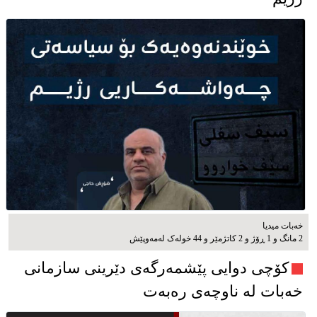
خەبات میدیا
2 مانگ و 1 ڕۆژ و 2 کاتژمێر و 44 خوله‌ک له‌مه‌وپێش‌
کۆچی دوایی پێشمەرگەی دێرینی سازمانی
خەبات لە ناوچەی رەبەت