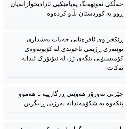
خەڵکی ئەوێهەنگ پەیامێکیی ئازادیخوازانەیان
ڕوو بە کوردستان بڵاو کردەوه
ڕێکخراوی ئافرەتانی خەبات بەشداری
نوێنەری ڕژیمی ئاخوندی لە کۆبونەوەی
کۆمیسیۆنی پێگەی ژن لە نیۆیۆرک ئیدانە
ئەکات
جێژنی نەورۆز هەوێنی ڕزگارییە با هەموو
پێكەوە بە شكۆمەندانە بەرزیی ڕابگرین