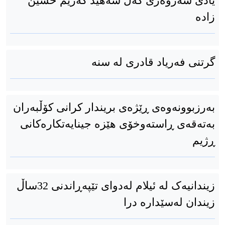
یادی سەروەری گەل شەهید کەریم حسێن
زادە
گرتنی فەریاد قادری لە سنە
بەرزبوونەوەی ڕێژەی بریندار کرانی کۆڵبەران
بەتەقەی ڕاستەوخۆی هێزە جینایەتکارەکانی
ڕژیم
زیندانیەک لە ئیلام لەدوای تێپەڕاندنی 32ساڵ
زیندان لەسێدارە درا