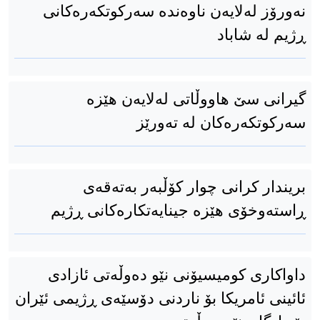
نەورۆز لەلایەن ناوەندە سەرکوتکەرەکانی
ڕژیم لە شاباد
گیرانی سێ هاووڵاتی لەلایەن هێزە
سەرکوتکەرەکان لە تەورێز
بریندار کرانی چوار کۆڵبەر بەتەقەی
ڕاستەوخۆی هێزە جینایەتکارەکانی ڕژیم
داواکاری کومیسیۆنی نێو دەوڵەتی ئازادی
ئائینی ئامریکا بۆ ناردنی دۆسێەی ڕژیمی ئێران