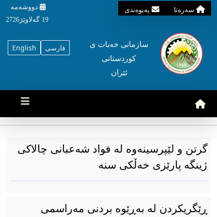
دووشه‌مه‌‌
سه‌ره‌تا
په‌یوه‌ندی
19 گه‌لاوێژ2726
سازمانی خه‌بات ی
فارسی
English
کوردستانی
ئێران
گرتن و لێپرسینەوه لە فواد شەعبانی چالاکی
ژینگە پارێزی خەڵکی سنە
ڕێگریکردن لە بەڕێوە بردنی مەراسمی