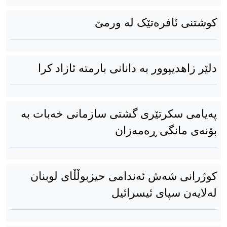
کوشتنی ئافرەتێک لە ورمێ
دلێر زاهدیپوور بە دانانی بارمتە ئازاد کرا
پەیامی سکرتێری گشتی سازمانی خەبات بە
بۆنەی مانگی ڕەمەزان
كوژرانی شەش ئەندامی حیزبوڵڵای لوبنان
لەلایەن سپای ئیسرائیل