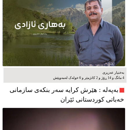
بەختیار عەزیزی
4 مانگ و 14 ڕۆژ و 2 کاتژمێر و 6 خوله‌ک له‌مه‌وپێش‌
به‌په‌له‌ : هێرش کرایە سەر بنکەی سازمانی
خەباتی کوردستانی ئێران