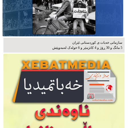
سازمانی خەبات ی كوردستانی ئێران
5 مانگ و 30 ڕۆژ و 4 کاتژمێر و 6 خوله‌ک له‌مه‌وپێش‌