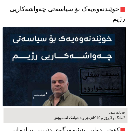
خوێندنەوەیەک بۆ سیاسەتی چەواشەکاریی
رژیم
خەبات میدیا
2 مانگ و 3 ڕۆژ و 19 کاتژمێر و 4 خوله‌ک له‌مه‌وپێش‌
کۆچی دوایی پێشمەرگەی دێرینی سازمانی