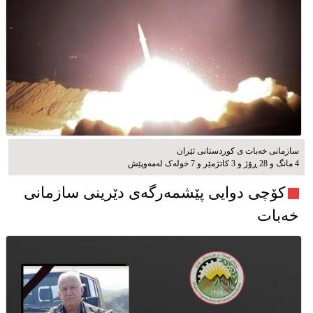
سازمانی خەبات ی کوردستانی ئێران
4 مانگ و 28 ڕۆژ و 3 کاتژمێر و 7 خوله‌ک له‌مه‌وپێش‌
کۆچی دوایی پێشمەرگەی دێرینی سازمانی
خەبات