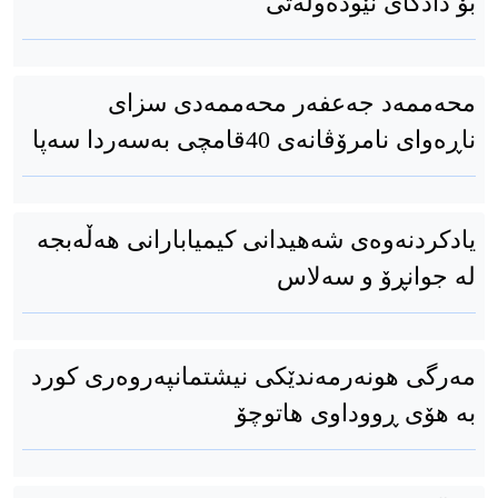
بۆ دادگای نێودەوڵەتی
محەممەد جەعفەر محەممەدی سزای
ناڕەوای نامرۆڤانەی 40قامچی بەسەردا سەپا
یادکردنەوەی شەهیدانی کیمیابارانی هەڵەبجە
لە جوانڕۆ و سەلاس
مەرگی هونەرمەندێکی نیشتمانپەروەری کورد
بە هۆی ڕووداوی هاتوچۆ