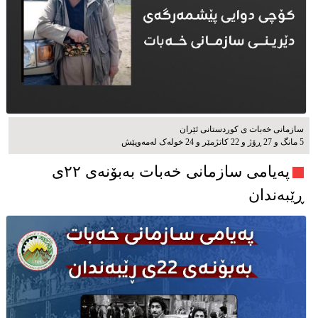
سازمانی خەبات ی كوردستانی ئێران
5 مانگ و 27 ڕۆژ و 22 کاتژمێر و 24 خوله‌ک له‌مه‌وپێش‌
پەیامی سازمانی خەبات بەبۆنەی ۲۲ی
ڕێبەندان