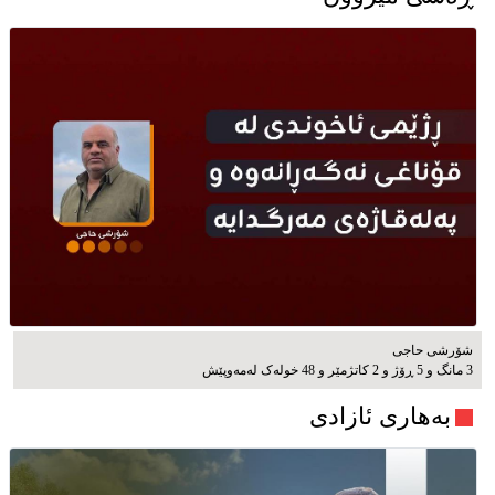
شۆرشی حاجی
3 مانگ و 5 ڕۆژ و 2 کاتژمێر و 48 خوله‌ک له‌مه‌وپێش‌
بەهاری ئازادی