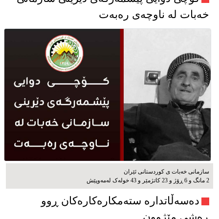
خەبات لە ناوچەی رەبەت
سازمانی خەبات ی كوردستانی ئێران
2 مانگ و 6 ڕۆژ و 23 کاتژمێر و 43 خوله‌ک له‌مه‌وپێش‌
دەسەڵاتدارە ستەمکارەکارەکان ڕوو
ڕەشی مێژوون