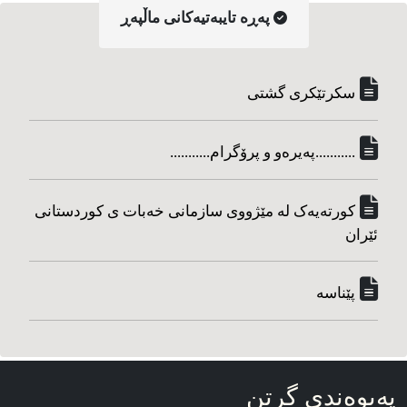
په‌ڕه‌ تایبه‌تیه‌کانی ماڵپه‌ڕ
سکرتێکری گشتی
...........په‌یره‌و و پرۆگرام...........
کورته‌یه‌ک له مێژووی سازمانی خه‌بات ی کوردستانی
ئێران
پێناسه‌
په‌یوه‌ندی گرتن