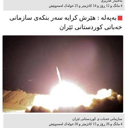
بەختیار عەزیزی
4 مانگ و 12 ڕۆژ و 14 کاتژمێر و 25 خوله‌ک له‌مه‌وپێش‌
به‌په‌له‌ : هێرش کرایە سەر بنکەی سازمانی
خەباتی کوردستانی ئێران
سازمانی خەبات ی کوردستانی ئێران
4 مانگ و 26 ڕۆژ و 15 کاتژمێر و 26 خوله‌ک له‌مه‌وپێش‌