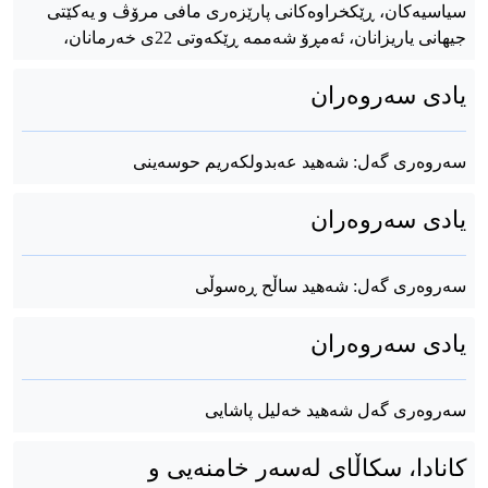
سیاسیەکان، ڕێکخراوەکانی پارێزەری مافی مرۆڤ و یەکێتی
جیهانی یاریزانان، ئەمڕۆ شەممە ڕێکەوتی 22ی خەرمانان،
یادی سەروەران
سەروەری گەل: شەهید عەبدولکەریم حوسەینی
یادی سەروەران
سەروەری گەل: شەهید ساڵح ڕەسوڵی
یادی سەروەران
سەروەری گەل شەهید خەلیل پاشایی
کانادا، سکاڵای لەسەر خامنەیی و