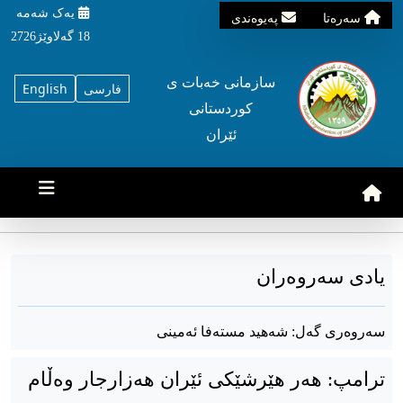
یه‌ک شه‌مه‌
سه‌ره‌تا
په‌یوه‌ندی
18 گه‌لاوێژ2726
سازمانی خه‌بات ی
فارسی
English
کوردستانی
ئێران
یادی سەروەران
سەروەری گەل: شەهید مستەفا ئەمینی
ترامپ: هەر هێرشێکی ئێران هەزارجار وەڵام