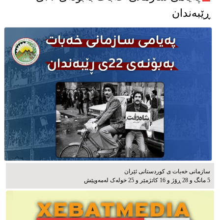
ڕێبەندان
سازمانی خەبات ی كوردستانی ئێران
5 مانگ و 28 ڕۆژ و 16 کاتژمێر و 25 خوله‌ک له‌مه‌وپێش‌