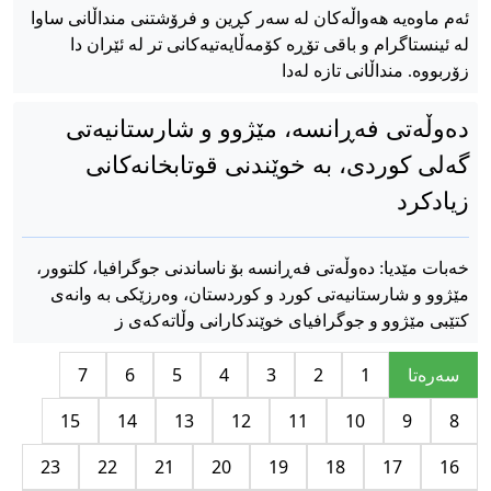
ئەم ماوەیە هەواڵەکان لە سەر کڕین و فرۆشتنی منداڵانی ساوا
لە ئینستاگرام و باقی تۆڕه‌ کۆمه‌ڵایه‌تیه‌کانی تر له‌ ئێران دا
زۆربووە. منداڵانی تازە لەدا
دەوڵەتی فەڕانسە، مێژوو و شارستانیەتی
گەلی کوردی، بە خوێندنی قوتابخانەکانی
زیادکرد
خەبات مێدیا: دەوڵەتی فەڕانسە بۆ ناساندنی جوگرافیا، کلتوور،
مێژوو و شارستانیەتی کورد و کوردستان، وەرزێکی بە وانەی
کتێبی مێژوو و جوگرافیای خوێندکارانی وڵاتەکەی ز
سه‌ره‌تا
1
2
3
4
5
6
7
15
14
13
12
11
10
9
8
23
22
21
20
19
18
17
16