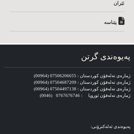
ئێران
پێناسه‌
په‌یوه‌ندی گرتن
ژماره‌ی ته‌له‌فۆن کوردستان : 07506206655 (00964)
ژماره‌ی ته‌له‌فۆن کوردستان : 07504687209 (00964)
ژماره‌ی ته‌له‌فۆن کوردستان : 07504497138 (00964)
ژماره‌ی ته‌له‌فۆن ئوروپا : 0767676746 (0046)
په‌یوه‌ندی ئه‌له‌کترۆنی: