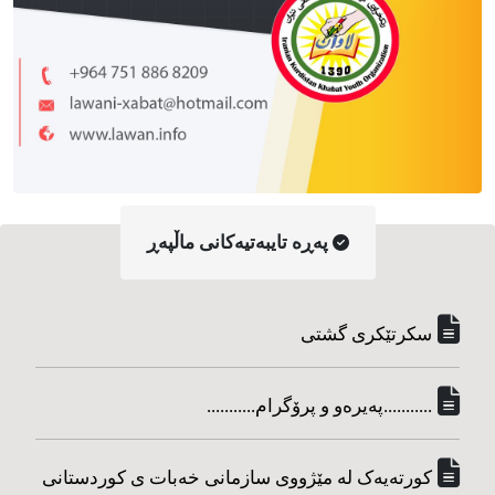
په‌ڕه‌ تایبه‌تیه‌کانی ماڵپه‌ڕ
سکرتێکری گشتی
...........په‌یره‌و و پرۆگرام...........
کورته‌یه‌ک له مێژووی سازمانی خه‌بات ی کوردستانی