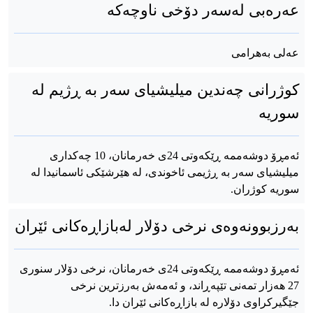
عەرەبی لەسەر دۆخی ناوچەکە
عەلی بەهرامی
کوژرانی چەندین میلیشیای سەر بە ڕژیم لە
سوریە
ئەمڕۆ دوشەممە ڕێکەوتی 24ی خەرمانان، 10 چەکداری
میلیشیای سەر بە ڕژیمی ئاخوندی، لە هێرشێکی ئاسمانیدا لە
سوریە کوژران.
بەرزبوونەوەی نرخی دۆلار لەبازاڕەکانی ئێران
ئەمڕۆ دوشەممە ڕێکەوتی 24ی خەرمانان، نرخی دۆلار سنوری
27 هەزار تمەنی تێپەڕاند، و ئەمەش بەرزترین نرخی
جێگیرکراوی دۆلارە لە بازاڕەکانی ئێران دا.