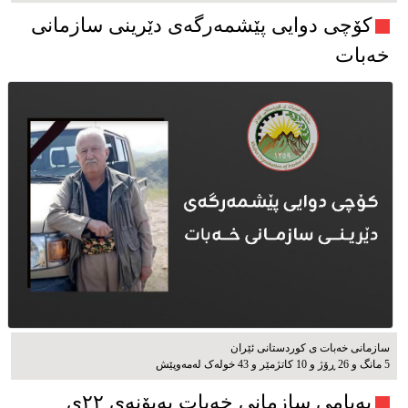
کۆچی دوایی پێشمەرگەی دێرینی سازمانی
خەبات
سازمانی خەبات ی كوردستانی ئێران
5 مانگ و 26 ڕۆژ و 10 کاتژمێر و 43 خوله‌ک له‌مه‌وپێش‌
پەیامی سازمانی خەبات بەبۆنەی ۲۲ی