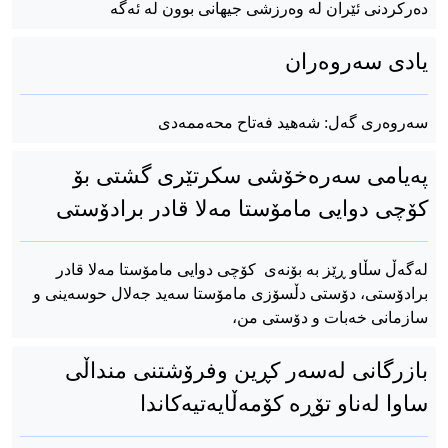
دەرکردنی ئێران لە وەرزشی جیهانی بوون لە ئەگە
یادی سەروەران
سەروەری گەل: شەهید فەتاح محەممەدی
په‌یامی سه‌ره‌خۆشی سکرتێری گشتی بۆ
کۆچی دوایی مامۆستا مەلا قادر برادۆستی
لەگەڵ سڵاو ڕێز بە بۆنەی کۆچی دوایی مامۆستا مەلا قادر
برادۆستی، دۆستی دڵسۆزی مامۆستا سەید جەلال حوسەینی و
سازمانی خەبات و دۆستی من،
بازرگانی لەسەر کڕین وفرۆشتنی منداڵی
ساوا له‌ناو تۆڕه‌ کۆمه‌ڵایه‌تیه‌کاندا