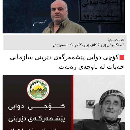
خەبات میدیا
2 مانگ و 2 ڕۆژ و 7 کاتژمێر و 23 خوله‌ک له‌مه‌وپێش‌
کۆچی دوایی پێشمەرگەی دێرینی سازمانی
خەبات لە ناوچەی رەبەت