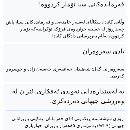
فەرماندەکانی سپا تۆمار کردووە!
وڵاتی کانادا، سکاڵای لەسەر خامنەیی و فەرماندەکانی سپا، پاش
چەند ڕۆژ لە خستنە خوارەوەی فڕۆکە ئۆکراینیەکە تۆمار
کردووة، بەڵام بەرپرسانی دادگای کانادا
یادی سەروەران
سەروەرانی گەل: شەهیدان جەعفەری حەسەن زادە و خوسرەو
کەریمی
بە لەسێدارەدانی نەویدی ئەفکاری، ئێران لە
وەرزشی جیهانی دەردەکرێ.
ڕۆژی سێشەممە ڕێکەوتی 13ی خەرمانان، یەکێتی یاریزانانی
جیهانی (WPA) بە نوێنەری ٨٥هەزار یاریزان، خوازیاری