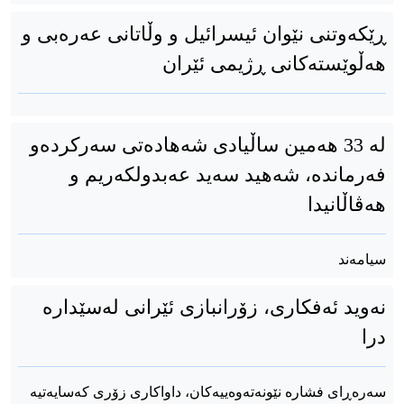
ڕێکەوتنی نێوان ئیسرائیل و وڵاتانی عەرەبی و
هەڵوێستەکانی ڕژیمی ئێران
لە 33 هەمین ساڵیادی شەهادەتی سەرکردەو
فەرماندە، شەهید سەید عەبدولکەریم و
هەڤاڵانیدا
سیامەند
نەوید ئەفکاری، زۆرانبازی ئێرانی لەسێدارە
درا
سەرەڕای فشارە نێونەتەوەییەکان، داواکاری زۆری کەسایەتیە