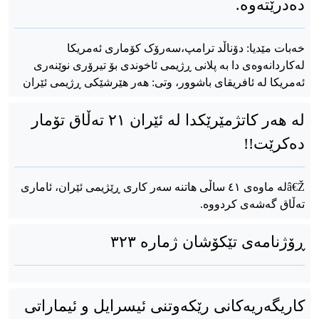
دەدرێتەوە.
خەبات مێدیا: دۆناڵد ترامپ،سەرۆک کۆماری ئەمریکا
لەکاردانەوەی دا بە پلانی ڕژیمی ئاخوندی بۆ تیرۆری نوێنەری
ئەمریکا لە ئافریقای باشوور، وتی: هەر هێرشێکی ڕژیمی ئێران
لە هەر کاتژمێرێکدا لە ئێران ٢١ تەڵاق تۆمار
دەکرێت!!
â€Žلە ماوەی ٤١ ساڵی هاتنە سەر کاری ڕێژیمی ئێران، ئاماری
تەڵاق گەشەی کردووە.
ڕۆژنامه‌ی تێکۆشان ژماره‌ ٣٢٣
کاریگەریەکانی رێکەوتنی ئیسرایل و ئیماراتی