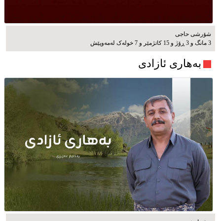
شۆرشی حاجی
3 مانگ و 3 ڕۆژ و 15 کاتژمێر و 7 خوله‌ک له‌مه‌وپێش‌
بەهاری ئازادی