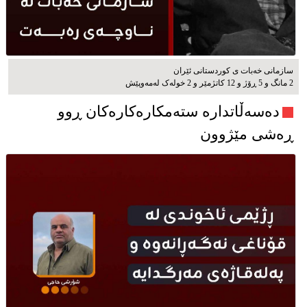
سازمانی خەبات ی كوردستانی ئێران
2 مانگ و 5 ڕۆژ و 12 کاتژمێر و 2 خوله‌ک له‌مه‌وپێش‌
دەسەڵاتدارە ستەمکارەکارەکان ڕوو
ڕەشی مێژوون