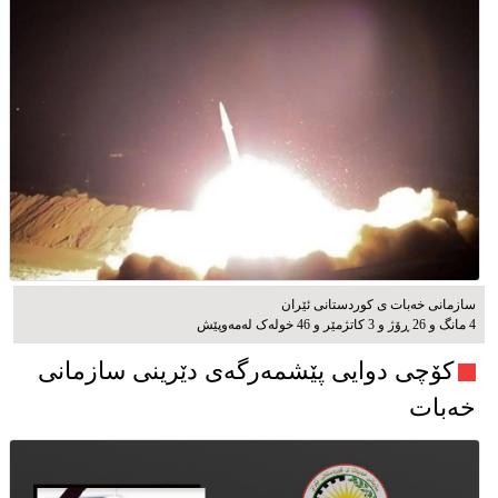
سازمانی خەبات ی کوردستانی ئێران
4 مانگ و 26 ڕۆژ و 3 کاتژمێر و 46 خوله‌ک له‌مه‌وپێش‌
کۆچی دوایی پێشمەرگەی دێرینی سازمانی
خەبات