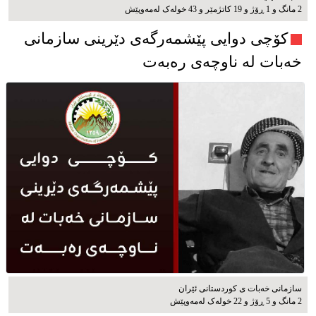
2 مانگ و 1 ڕۆژ و 19 کاتژمێر و 43 خوله‌ک له‌مه‌وپێش‌
کۆچی دوایی پێشمەرگەی دێرینی سازمانی
خەبات لە ناوچەی رەبەت
سازمانی خەبات ی كوردستانی ئێران
2 مانگ و 5 ڕۆژ و 22 خوله‌ک له‌مه‌وپێش‌