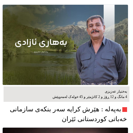
بەختیار عەزیزی
4 مانگ و 12 ڕۆژ و 2 کاتژمێر و 45 خوله‌ک له‌مه‌وپێش‌
به‌په‌له‌ : هێرش کرایە سەر بنکەی سازمانی
خەباتی کوردستانی ئێران