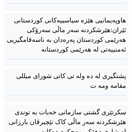
هاوپەیمانیی هێزە سیاسییەکانی کوردستانی
ئێران:هێرشکردنە سەر ماڵی سەرۆکی
هەرێمی کوردستان پەرەدان بە ناسەقامگیریی
ئەمنییەتی لە هەرێمی کوردستانە
پشتگیری له ده وله تی کاتی شورای میللی
مقامه ومه ت
سکرتێری گشتی سازمانی خەبات بە توندی
هێرشکردنە سەر ماڵی کاک نێچیرڤان بارزانی
لە شاری دهۆک، مەحکوم دەکات.