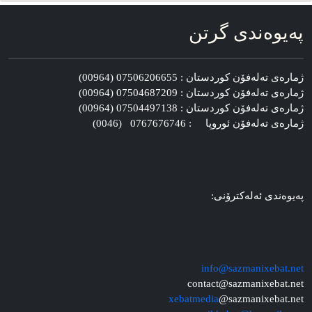
په‌یوه‌ندی گرتن
ژماره‌ی ته‌له‌فۆن کوردستان : 07506206655 (00964)
ژماره‌ی ته‌له‌فۆن کوردستان : 07504687209 (00964)
ژماره‌ی ته‌له‌فۆن کوردستان : 07504497138 (00964)
ژماره‌ی ته‌له‌فۆن ئوروپا : 0767676746 (0046)
په‌یوه‌ندی ئه‌له‌کترۆنی:
info@sazmanixebat.net
contact@sazmanixebat.net
xebatmedia
@sazmanixebat.net