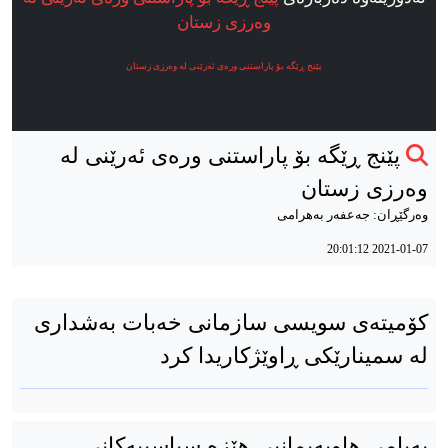
وەرزی زستان
پێنج ڕێگە بۆ پاراستنی ورەی ئەرێنی لە وەرزی زستان
پێنج ڕێگە بۆ پاراستنی ورەی ئەرێنی لە
وەرزی زستان
وەرگێڕان: جەعفەر بەهرامی
2021-01-07 20:01:12
کۆمیتەی سویسی سازمانی خەبات بەشداری
لە سمینارێکی ڕاوێژکاریدا کرد
پەیامی هاوپەیمانیی هێزە سیاسییەکانی