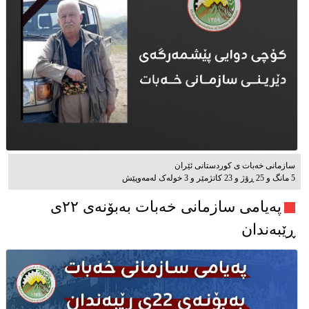
سازمانی خەبات ی كوردستانی ئێران
5 مانگ و 25 ڕۆژ و 23 کاتژمێر و 3 خوله‌ک له‌مه‌وپێش‌
پەیامی سازمانی خەبات بەبۆنەی ۲۲ی
ڕێبەندان