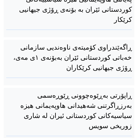
کوردستانی ئێران بە بۆنەی ڕۆژی جیهانیی
کرێکار
ڕاگەێندراوی کۆمیتەی ناوەندیی سازمانی
خەباتی کوردستانی ئێران بەبۆنەی ١ی مەی،
ڕۆژی جیهانیی کرێکاران
ڕاپۆرتی بەڕێوەچوونی ڕێوڕەسمی
بەرزڕاگرتنی شەهیدانی هاوپەیمانی هیزە
سیاسیەکانی کوردستانی ئیران لە شاری
زوریخی سویس