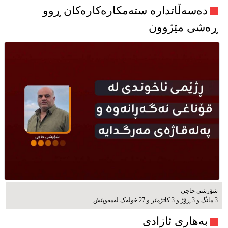
دەسەڵاتدارە ستەمکارەکارەکان ڕوو
ڕەشی مێژوون
شۆرشی حاجی
3 مانگ و 3 ڕۆژ و 3 کاتژمێر و 27 خوله‌ک له‌مه‌وپێش‌
بەهاری ئازادی