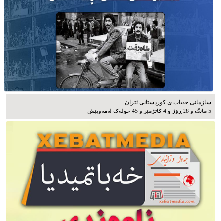
سازمانی خەبات ی كوردستانی ئێران
5 مانگ و 28 ڕۆژ و 4 کاتژمێر و 45 خوله‌ک له‌مه‌وپێش‌