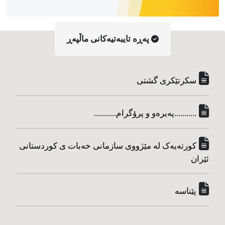
په‌ڕه‌ تایبه‌تیه‌کانی ماڵپه‌ڕ
سکرتێکری گشتی
...........په‌یره‌و و پرۆگرام...........
کورته‌یه‌ک له مێژووی سازمانی خه‌بات ی کوردستانی
ئێران
پێناسه‌