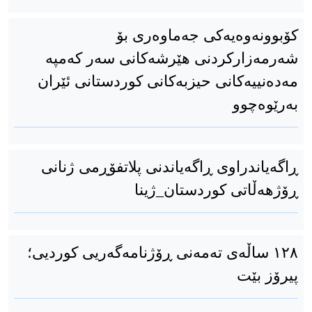
کۆبوونەوەیەکی جەماوەری بۆ
شەرمەزارکردنی هێرشەکانی سەر کەمپە
مەدەنییەکانی حیزبەکانی کوردستانی ئێران
بەرێوەچوو
ڕاگەیاندراوی ڕاگەیاندنی پلاتفۆڕمی ژنانی
ڕۆژهەڵاتی کوردستان_ژینا
١٢٨ ساڵەی تەمەنی ڕۆژنامەگەریی کوردیی؛
پیرۆز بێت