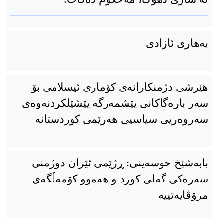
بەهاری ئازادی
هێرشی دژمنکارانەی کۆماری ئیسلامی بۆ
سه‌ر باره‌گاکانی پێشمه‌رگه‌ پێشێلکردنەوەی
سەروەریی سیاسیی هەرێمی کوردستانە
بابەشێخ حوسەینی: ڕژێمی ئێران دوژمنی
سەرەکی گەلی کورد و هەموو کۆمەڵگەی
مرۆڤایەتییە