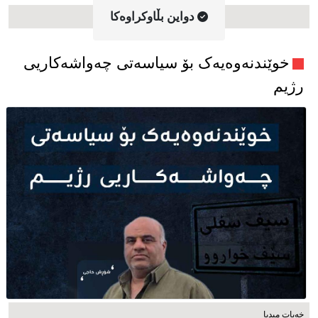
دواین بڵاوکراوه‌کا
خوێندنەوەیەک بۆ سیاسەتی چەواشەکاریی
رژیم
خەبات میدیا