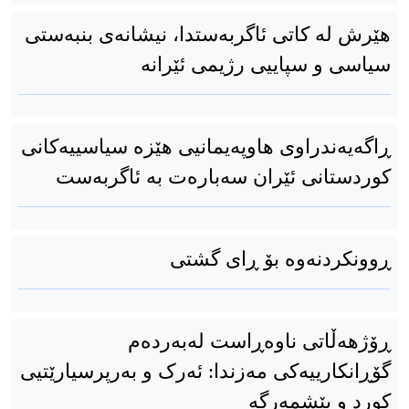
هێرش لە کاتی ئاگربەستدا، نیشانەی بنبەستی
سیاسی و سپاییی رژیمی ئێرانە
ڕاگەیەندراوی هاوپەیمانیی هێزە سیاسییەکانی
کوردستانی ئێران سەبارەت بە ئاگربەست
ڕوونکردنەوە بۆ ڕای گشتی
ڕۆژهەڵاتی ناوەڕاست لەبەردەم
گۆڕانکارییەکی مەزندا: ئەرک و بەرپرسیارێتیی
کورد و پێشمەرگە