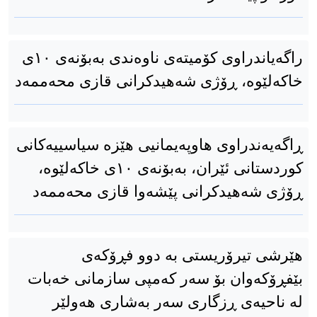
راگەیاندراوی کۆمیتەی ناوەندی بەبۆنەی ١٠ی
خاکەلێوە، ڕۆژی شەهیدكرانی قازی محەممەد
ڕاگەیەندراوی هاوپەیمانیی هێزە سیاسییەکانی
کوردستانی ئێران، بەبۆنەی ١٠ی خاکەلێوە،
ڕۆژی شەهیدکرانی پێشەوا قازی محەممەد
هێرشی تیرۆریستی بە دوو فڕۆکەی
بێفڕۆکەوان بۆ سەر که‌مپی سازمانی خه‌بات
له‌ ناحیه‌ی ڕزگاری سه‌ر به‌شاری هه‌ولێر